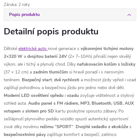
Záruka
:
2 roky
Popis produktu
Detailní popis produktu
Dětské
elektrické auto
nové generace s
výkonnými tichými motory
2×320 W
a
dvojitou baterií 24V
(2× 7–10Ah) přináší nejen skvělý
výkon, ale i tichý a plynulý chod. Díky
nafukovacím kolům s ložisky
(37 × 12 cm) a
zadním tlumičům
si hravě poradí i s nerovným
terénem.
Bezpečný
start
,
dvě
rychlosti
a možnost jízdy vpřed i vzad
zajišťují pohodlnou a bezpečnou jízdu pro jedno nebo dvě děti.
Moderní LED osvětlení
vpředu
i
vzadu
zvyšuje viditelnost a stylový
vzhled auta.
Audio panel s FM rádiem, MP3, Bluetooth, USB, AUX
vstupem
a
slotem
pro
SD
kartu poskytne spoustu zábavy. Po
sešlápnutí plynového pedálu vozidlo spustí autentický sportovní
zvuk díky novému
režimu
"
SPORT
".
Dvojité sedadlo z ekokůže
s
bezpečnostními
pásy
zajišťuje komfort a bezpečí, zatímco