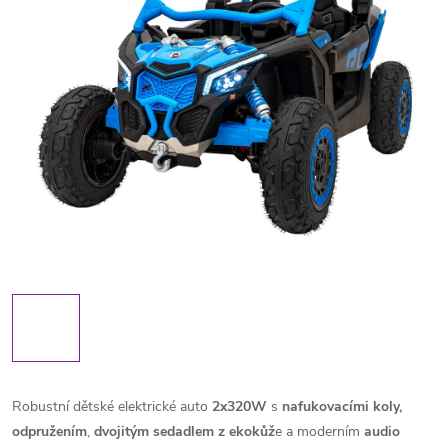
Robustní dětské elektrické auto
2x320W
s
nafukovacími koly,
odpružením
,
dvojitým sedadlem z ekokůž
e a moderním
audio