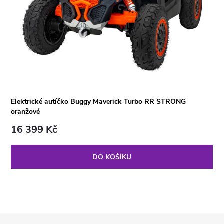
Elektrické autíčko Buggy Maverick Turbo RR STRONG
oranžové
16 399 Kč
DO KOŠÍKU
Z