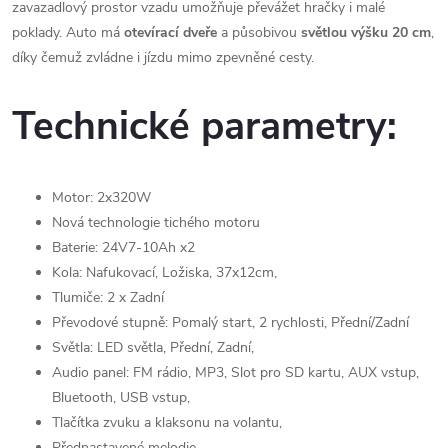
zavazadlový prostor vzadu umožňuje převážet hračky i malé
poklady. Auto má
otevírací
dveře
a působivou
světlou
výšku 20 cm
,
díky čemuž zvládne i jízdu mimo zpevněné cesty.
Technické parametry:
Motor: 2x320W
Nová technologie tichého motoru
Baterie: 24V7-10Ah x2
Kola: Nafukovací, Ložiska, 37x12cm,
Tlumiče: 2 x Zadní
Převodové stupně: Pomalý start, 2 rychlosti, Přední/Zadní
Světla: LED světla, Přední, Zadní,
Audio panel: FM rádio, MP3, Slot pro SD kartu, AUX vstup,
Bluetooth, USB vstup,
Tlačítka zvuku a klaksonu na volantu,
Přednastavené melodie,