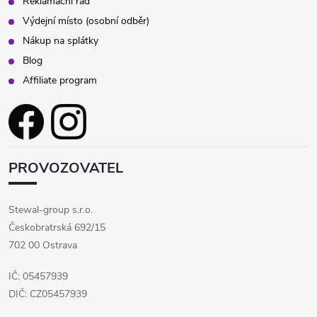
Reklamační řád
Výdejní místo (osobní odběr)
Nákup na splátky
Blog
Affiliate program
PROVOZOVATEL
Stewal-group s.r.o.
Českobratrská 692/15
702 00 Ostrava
IČ: 05457939
DIČ: CZ05457939