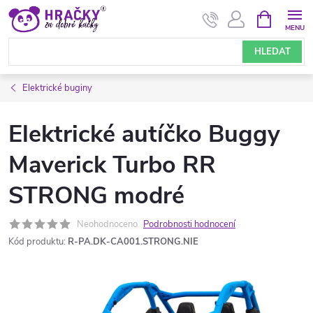
Přejít
NÁKUPNÍ
KOŠÍK
na
obsah
HLEDAT
Elektrické buginy
Elektrické autíčko Buggy
Maverick Turbo RR
STRONG modré
Neohodnoceno
Podrobnosti hodnocení
Kód produktu:
R-PA.DK-CA001.STRONG.NIE