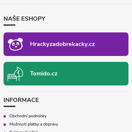
Á
P
NAŠE ESHOPY
A
T
Í
Hrackyzadobrekacky.cz
Tomido.cz
INFORMACE
Obchodní podmínky
Možnosti platby a dopravy