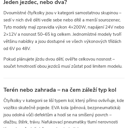
Jeden jezdec, nebo dva?
Dvoumístné čtyřkolky jsou v kategorii samostatnou skupinou –
sedí v nich dvě děti vedle sebe nebo dítě a menší sourozenec.
Tyto modely mají zpravidla výkon 4×200W, napájení 24V nebo
2×12V a nosnost 50–65 kg celkem. Jednomístné modely tvoří
většinu nabídky a jsou dostupné ve všech výkonových třídách
od 6V po 48V.
Pokud plánujete jízdu dvou dětí, ověřte celkovou nosnost –
součet hmotností obou jezdců musí zůstat pod limitem modelu.
Terén nebo zahrada – na čem záleží typ kol
Čtyřkolky v kategorii se liší typem kol, který přímo ovlivňuje, kde
vozítko skutečně pojede. EVA kola (pěnová, bezpneumatická)
jsou odolná vůči defektům a hodí se na smíšený povrch –
dlažbu, štěrk, trávu. Nafukovací pneumatiky tlumí nerovnosti