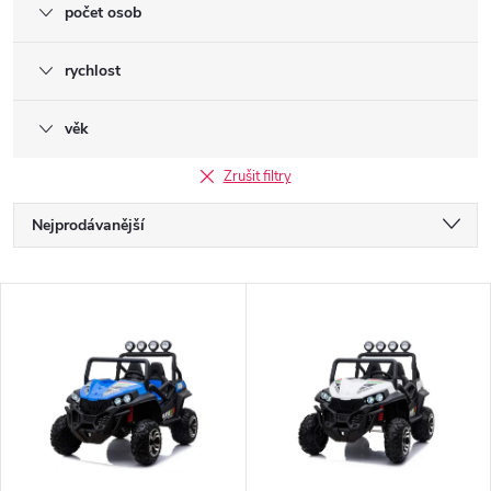
počet osob
rychlost
věk
Zrušit filtry
Ř
Nejprodávanější
a
Nejlevnější
V
Nejdražší
z
ý
Abecedně
e
p
n
i