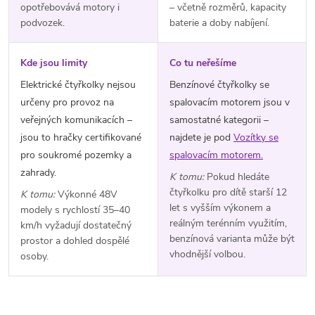
opotřebovává motory i
– včetně rozměrů, kapacity
podvozek.
baterie a doby nabíjení.
Kde jsou limity
Co tu neřešíme
Elektrické čtyřkolky nejsou
Benzínové čtyřkolky se
určeny pro provoz na
spalovacím motorem jsou v
veřejných komunikacích –
samostatné kategorii –
jsou to hračky certifikované
najdete je pod
Vozítky se
pro soukromé pozemky a
spalovacím motorem.
zahrady.
K tomu:
Pokud hledáte
čtyřkolku pro dítě starší 12
K tomu:
Výkonné 48V
let s vyšším výkonem a
modely s rychlostí 35–40
reálným terénním využitím,
km/h vyžadují dostatečný
benzínová varianta může být
prostor a dohled dospělé
vhodnější volbou.
osoby.