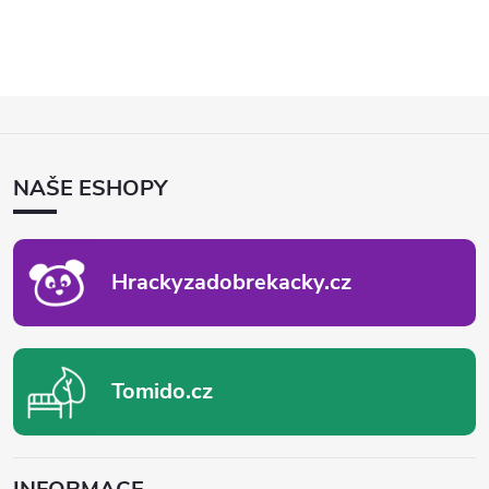
Z
Á
P
NAŠE ESHOPY
A
T
Í
Hrackyzadobrekacky.cz
Tomido.cz