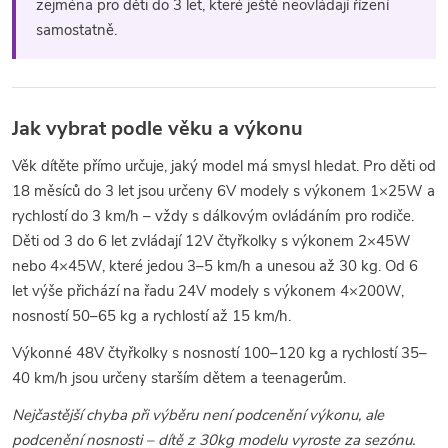
í
zejména pro děti do 3 let, které ještě neovládají řízení
samostatně.
p
r
v
Jak vybrat podle věku a výkonu
k
Věk dítěte přímo určuje, jaký model má smysl hledat. Pro děti od
18 měsíců do 3 let jsou určeny 6V modely s výkonem 1×25W a
y
rychlostí do 3 km/h – vždy s dálkovým ovládáním pro rodiče.
v
Děti od 3 do 6 let zvládají 12V čtyřkolky s výkonem 2×45W
nebo 4×45W, které jedou 3–5 km/h a unesou až 30 kg. Od 6
ý
let výše přichází na řadu 24V modely s výkonem 4×200W,
nosností 50–65 kg a rychlostí až 15 km/h.
p
Výkonné 48V čtyřkolky s nosností 100–120 kg a rychlostí 35–
i
40 km/h jsou určeny starším dětem a teenagerům.
s
Nejčastější chyba při výběru není podcenění výkonu, ale
podcenění nosnosti – dítě z 30kg modelu vyroste za sezónu.