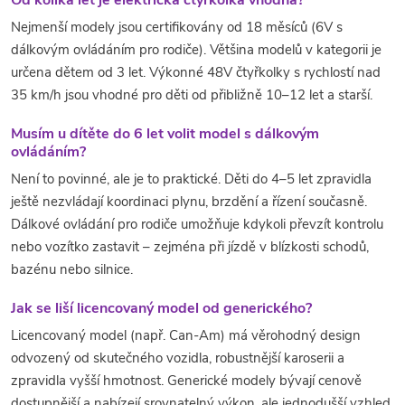
Od kolika let je elektrická čtyřkolka vhodná?
Nejmenší modely jsou certifikovány od 18 měsíců (6V s
dálkovým ovládáním pro rodiče). Většina modelů v kategorii je
určena dětem od 3 let. Výkonné 48V čtyřkolky s rychlostí nad
35 km/h jsou vhodné pro děti od přibližně 10–12 let a starší.
Musím u dítěte do 6 let volit model s dálkovým
ovládáním?
Není to povinné, ale je to praktické. Děti do 4–5 let zpravidla
ještě nezvládají koordinaci plynu, brzdění a řízení současně.
Dálkové ovládání pro rodiče umožňuje kdykoli převzít kontrolu
nebo vozítko zastavit – zejména při jízdě v blízkosti schodů,
bazénu nebo silnice.
Jak se liší licencovaný model od generického?
Licencovaný model (např. Can-Am) má věrohodný design
odvozený od skutečného vozidla, robustnější karoserii a
zpravidla vyšší hmotnost. Generické modely bývají cenově
dostupnější a nabízejí srovnatelný výkon, ale jednodušší vzhled.