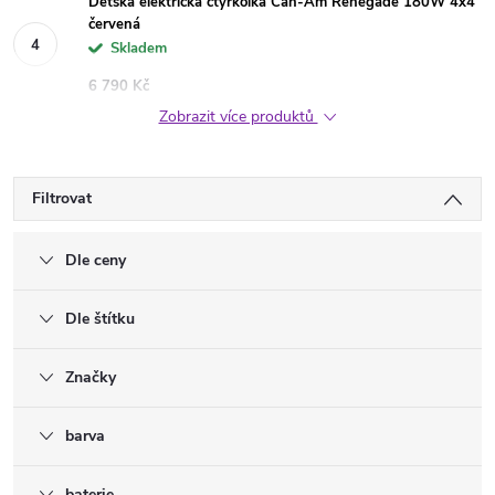
Dětská elektrická čtyřkolka Can-Am Renegade 180W 4x4
červená
Skladem
6 790 Kč
Zobrazit více produktů
Filtrovat
Dle ceny
Dle štítku
Značky
barva
baterie