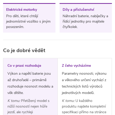
Elektrické motorky
Díly a příslušenství
Pro děti, které chtějí
Náhradní baterie, nabíječky a
jednomístné vozítko s jiným
řídící jednotky pro majitele
posezením.
čtyřkolek.
Co je dobré vědět
Co v praxi rozhoduje
Z čeho vycházíme
Výkon a napětí baterie jsou
Parametry nosnosti, výkonu
až druhořadé – primárně
a věkového určení vychází z
rozhoduje nosnost modelu a
technických listů výrobců
věk dítěte.
jednotlivých modelů.
K tomu:
Přetížený model s
K tomu:
U každého
nižší nosností nejen hůře
produktu najdete kompletní
jezdí, ale rychleji
specifikaci přímo na stránce