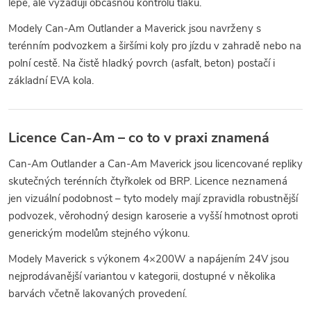
lépe, ale vyžadují občasnou kontrolu tlaku.
Modely Can-Am Outlander a Maverick jsou navrženy s
terénním podvozkem a širšími koly pro jízdu v zahradě nebo na
polní cestě. Na čistě hladký povrch (asfalt, beton) postačí i
základní EVA kola.
Licence Can-Am – co to v praxi znamená
Can-Am Outlander a Can-Am Maverick jsou licencované repliky
skutečných terénních čtyřkolek od BRP. Licence neznamená
jen vizuální podobnost – tyto modely mají zpravidla robustnější
podvozek, věrohodný design karoserie a vyšší hmotnost oproti
generickým modelům stejného výkonu.
Modely Maverick s výkonem 4×200W a napájením 24V jsou
nejprodávanější variantou v kategorii, dostupné v několika
barvách včetně lakovaných provedení.