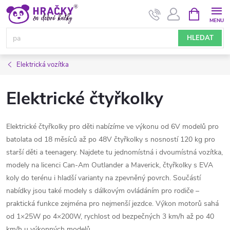
Přejít
NÁKUPNÍ
KOŠÍK
na
obsah
HLEDAT
Elektrická vozítka
Elektrické čtyřkolky
Elektrické čtyřkolky pro děti nabízíme ve výkonu od 6V modelů pro
batolata od 18 měsíců až po 48V čtyřkolky s nosností 120 kg pro
starší děti a teenagery. Najdete tu jednomístná i dvoumístná vozítka,
modely na licenci Can-Am Outlander a Maverick, čtyřkolky s EVA
koly do terénu i hladší varianty na zpevněný povrch. Součástí
nabídky jsou také modely s dálkovým ovládáním pro rodiče –
praktická funkce zejména pro nejmenší jezdce. Výkon motorů sahá
od 1×25W po 4×200W, rychlost od bezpečných 3 km/h až po 40
km/h u výkonných modelů.