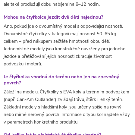
ale také prodlužují dobu nabíjení na 8–12 hodin.
Mohou na čtyřkolce jezdit dvě děti najednou?
Ano, pokud jde o dvoumístný model s odpovídající nosností.
Dvoumístné čtyřkolky v kategorii mají nosnost 50–65 kg
celkem – před nákupem sečtěte hmotnosti obou dětí.
Jednomístné modely jsou konstrukčně navrženy pro jednoho
jezdce a přetěžování jejich nosnosti zkracuje životnost
podvozku i motorů.
Je čtyřkolka vhodná do terénu nebo jen na zpevněný
povrch?
Záleží na modelu. Čtyřkolky s EVA koly a terénním podvozkem
(např. Can-Am Outlander) zvládají trávu, štěrk i lehký terén.
Základní modely s hladšími koly jsou určeny spíše na rovný
nebo mírně nerovný povrch. Informace o typu kol najdete vždy
v parametrech konkrétního produktu.