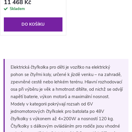
11 468 Kč
Skladem
DO KOŠÍKU
O
v
Elektrická čtyřkolka pro děti je vozítko na elektrický
l
pohon se čtyřmi koly, určené k jízdě venku – na zahradě,
zpevněné cestě nebo lehkém terénu. Hlavní rozhodovací
á
osa při výběru je věk a hmotnost dítěte, od nichž se odvíjí
d
napětí baterie, výkon motorů a maximální nosnost.
Modely v kategorii pokrývají rozsah od 6V
a
jednomotorových čtyřkolek pro batolata po 48V
čtyřkolky s výkonem až 4×200W a nosností 120 kg.
c
Čtyřkolky s dálkovým ovládáním pro rodiče jsou vhodné