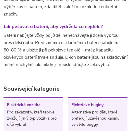
Výběr závisí na tom, zda dítěti záleží na vzhledu konkrétní
značky.
Jak pečovat o baterii, aby vydržela co nejdéle?
Baterii nabíjejte vždy po jízdě, nenechávejte ji zcela vybitou
přes delší dobu. Před zimním uskladněním baterii nabijte na
50–80 % a uložte ji při pokojové teplotě – mráz kapacitu
olověných baterií trvale snižuje. Li-ion baterie jsou na skladování
méně náchylné, ale nikdy je neuskladňujte zcela vybité.
Související kategorie
Elektrická vozítka
Elektrické buginy
Pro zákazníky, kteří teprve
Alternativa pro děti, které
zvažují, jaký typ vozítka pro
preferují uzavřenou kabinu
dítě vybrat.
ve stylu buggy.