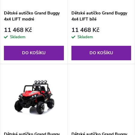
í
s
p
Dětské autíčko Grand Buggy
Dětské autíčko Grand Buggy
4x4 LIFT modré
4x4 LIFT bílé
p
r
11 468 Kč
11 468 Kč
r
Skladem
Skladem
o
o
DO KOŠÍKU
DO KOŠÍKU
d
d
u
u
k
k
t
t
ů
ů
Dětské autíčko Grand Buggy
Dětské autíčko Grand Buggy