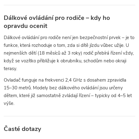
Dálkové ovládání pro rodiče – kdy ho
opravdu ocenit
Dálkové ovládání pro rodiče není jen bezpečnostní prvek – je to
funkce, která rozhoduje o tom, zda si dítě jízdu vůbec užije. U
nejmenších dětí (18 měsíců až 3 roky) rodič přebírá řízení vždy,
když se vozítko přibližuje k obrubníku, schodům nebo okraji
terasy.
Ovladač funguje na frekvenci 2,4 GHz s dosahem zpravidla
15–30 metrů. Modely bez dálkového ovládání jsou určeny
dětem, které již samostatně zvládají řízení – typicky od 4–5 let
výše.
Časté dotazy