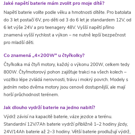
Jaké napětí baterie mám zvolit pro moje dítě?
Napětí baterie volíte podle věku a hmotnosti dítěte. Pro batolata
do 3 let postačí 6V, pro děti od 3 do 6 let je standardem 12V, od
6 let výše 24V a pro teenagery 48V. Vyšší napětí přímo
znamená vyšší rychlost a výkon – ne nutně lepší bezpečnost
pro mladší děti.
Co znamená „4×200W" u čtyřkolky?
Čtyřkolka má čtyři motory, každý o výkonu 200W, celkem tedy
800W. Čtyřmotorový pohon zajišťuje trakci na všech kolech –
vozítko lépe zvládá nerovnosti, trávu i mokrý povrch. Modely s
jedním nebo dvěma motory jsou cenově dostupnější, ale mají
horší průchodnost terénem.
Jak dlouho vydrží baterie na jedno nabití?
Výdrž závisí na kapacitě baterie, váze jezdce a terénu.
Standardní 12V/7Ah baterie vydrží přibližně 1–2 hodiny jízdy,
24V/14Ah baterie až 2–3 hodiny. Větší baterie prodlužují výdrž,