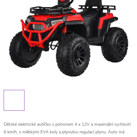
Dětské elektrické autíčko s pohonem 4 x 12V a maximální rychlostí
6 km/h, s měkkými EVA koly a plynulou regulací plynu. Auto má