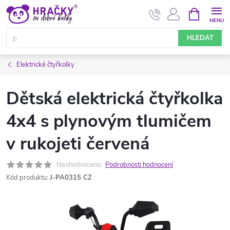
Přejít
NÁKUPNÍ
KOŠÍK
na
obsah
HLEDAT
Elektrické čtyřkolky
Dětská elektrická čtyřkolka
4x4 s plynovým tlumičem
v rukojeti červená
Neohodnoceno
Podrobnosti hodnocení
Kód produktu:
J-PA0315 CZ