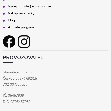
Výdejní místo (osobní odběr)
Nákup na splátky
Blog
Affiliate program
PROVOZOVATEL
Stewal-group s.r.o.
Českobratrská 692/15
702 00 Ostrava
IČ: 05457939
DIČ: CZ05457939