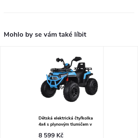
Dětská elektrická čtyřkolka
4x4 s plynovým tlumičem v
rukojeti modrá
8 599 Kč