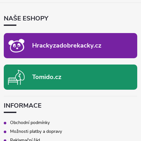
Á
P
NAŠE ESHOPY
A
T
Í
Hrackyzadobrekacky.cz
Tomido.cz
INFORMACE
Obchodní podmínky
Možnosti platby a dopravy
Reklamační řád