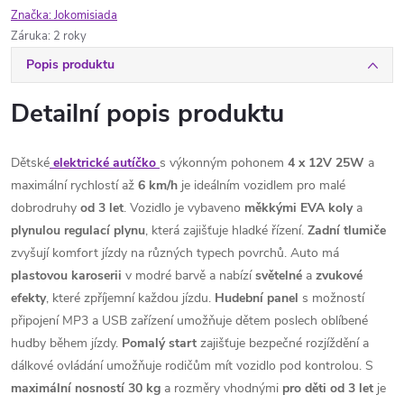
Značka:
Jokomisiada
Záruka
:
2 roky
Popis produktu
Detailní popis produktu
Dětské
elektrické autíčko
s výkonným pohonem
4 x 12V 25W
a
maximální rychlostí až
6 km/h
je ideálním vozidlem pro malé
dobrodruhy
od 3
let
. Vozidlo je vybaveno
měkkými EVA koly
a
plynulou regulací plynu
, která zajišťuje hladké řízení.
Zadní
tlumiče
zvyšují komfort jízdy na různých typech povrchů. Auto má
plastovou karoserii
v modré barvě a nabízí
světelné
a
zvukové
efekty
, které zpříjemní každou jízdu.
Hudební
panel
s možností
připojení MP3 a USB zařízení umožňuje dětem poslech oblíbené
hudby během jízdy.
Pomalý
start
zajišťuje bezpečné rozjíždění a
dálkové ovládání umožňuje rodičům mít vozidlo pod kontrolou. S
maximální nosností 30 kg
a rozměry vhodnými
pro děti od 3 let
je