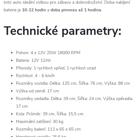
toto auto ideální volbou pro zábavu a dobrodružství. Doba nabíjení
baterie je
10-12 hodin
a
doba provozu až 1 hodina
.
Technické parametry:
Pohon: 4 x 12V 25W 18000 RPM
Baterie:
12V 12Ah
Převody:
1 rychlost vpřed, 1 rychlost vzad
Rychlost:
4 - 6 km/h
Rozměry vozidla:
Délka: 125 cm,
Šířka: 76 cm,
Výška: 88 cm
Výška od země:
17 cm
Rozměry sedadla:
Délka: 39 cm,
Šířka: 24 cm,
Výška opěradla:
17 cm
Kola:
Průměr: 39 cm,
Šířka: 15,5 cm
Maximální zatížení:
30 kg
Rozměry balení:
113 x 65 x 65 cm
Hmotnost vozidla:
25,6 kg