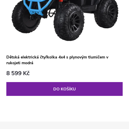
Dětská elektrická čtyřkolka 4x4 s plynovým tlumičem v
rukojeti modrá
8 599 Kč
DO KOŠÍKU
Z