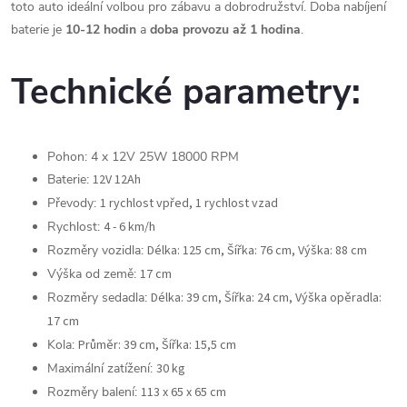
toto auto ideální volbou pro zábavu a dobrodružství. Doba nabíjení
baterie je
10-12 hodin
a
doba provozu až 1 hodina
.
Technické parametry:
Pohon: 4 x 12V 25W 18000 RPM
Baterie:
12V 12Ah
Převody:
1 rychlost vpřed, 1 rychlost vzad
Rychlost:
4 - 6 km/h
Rozměry vozidla:
Délka: 125 cm,
Šířka: 76 cm,
Výška: 88 cm
Výška od země:
17 cm
Rozměry sedadla:
Délka: 39 cm,
Šířka: 24 cm,
Výška opěradla:
17 cm
Kola:
Průměr: 39 cm,
Šířka: 15,5 cm
Maximální zatížení:
30 kg
Rozměry balení:
113 x 65 x 65 cm