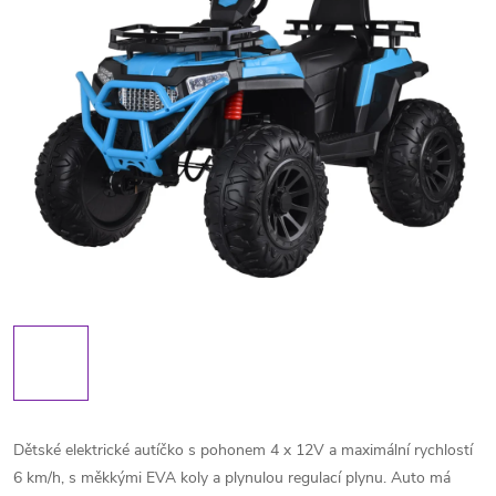
Dětské elektrické autíčko s pohonem 4 x 12V a maximální rychlostí
6 km/h, s měkkými EVA koly a plynulou regulací plynu. Auto má