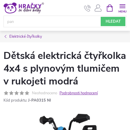
Přejít
NÁKUPNÍ
KOŠÍK
na
obsah
HLEDAT
Elektrické čtyřkolky
Dětská elektrická čtyřkolka
4x4 s plynovým tlumičem
v rukojeti modrá
Neohodnoceno
Podrobnosti hodnocení
Kód produktu:
J-PA0315 NI