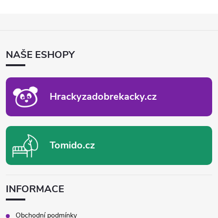
Z
Á
P
NAŠE ESHOPY
A
T
Í
Hrackyzadobrekacky.cz
Tomido.cz
INFORMACE
Obchodní podmínky