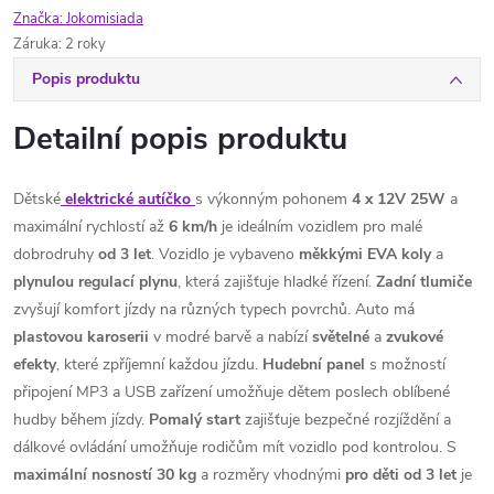
Značka:
Jokomisiada
Záruka
:
2 roky
Popis produktu
Detailní popis produktu
Dětské
elektrické autíčko
s výkonným pohonem
4 x 12V 25W
a
maximální rychlostí až
6 km/h
je ideálním vozidlem pro malé
dobrodruhy
od 3
let
. Vozidlo je vybaveno
měkkými EVA koly
a
plynulou regulací plynu
, která zajišťuje hladké řízení.
Zadní
tlumiče
zvyšují komfort jízdy na různých typech povrchů. Auto má
plastovou karoserii
v modré barvě a nabízí
světelné
a
zvukové
efekty
, které zpříjemní každou jízdu.
Hudební
panel
s možností
připojení MP3 a USB zařízení umožňuje dětem poslech oblíbené
hudby během jízdy.
Pomalý
start
zajišťuje bezpečné rozjíždění a
dálkové ovládání umožňuje rodičům mít vozidlo pod kontrolou. S
maximální nosností 30 kg
a rozměry vhodnými
pro děti od 3 let
je