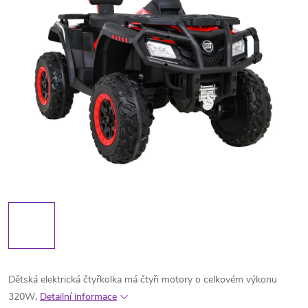
Dětská elektrická čtyřkolka má čtyři motory o celkovém výkonu
320W
.
Detailní informace