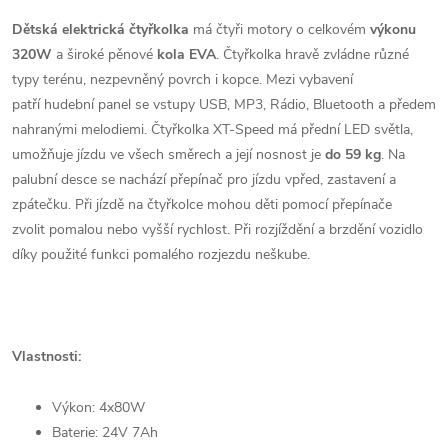
Dětská elektrická čtyřkolka
má čtyři motory o celkovém
výkonu
320W
a široké pěnové
kola EVA
. Čtyřkolka hravě zvládne různé
typy terénu, nezpevněný povrch i kopce.
Mezi vybavení
patří hudební panel se vstupy USB, MP3, Rádio, Bluetooth
a předem
nahranými melodiemi. Čtyřkolka XT-Speed má přední LED světla,
umožňuje jízdu ve všech směrech a její nosnost je
do 59 kg
. Na
palubní desce se nachází přepínač pro jízdu vpřed, zastavení a
zpátečku.
Při jízdě na čtyřkolce mohou děti pomocí přepínače
zvolit pomalou nebo vyšší rychlost. Při rozjíždění a brzdění vozidlo
díky použité funkci pomalého rozjezdu neškube.
Vlastnosti:
Výkon: 4x80W
Baterie: 24V 7Ah