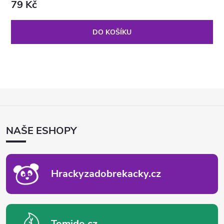
79 Kč
DO KOŠÍKU
Z
Á
P
NAŠE ESHOPY
A
T
Í
Hrackyzadobrekacky.cz
Tomido.cz