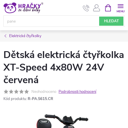
Přejít
NÁKUPNÍ
KOŠÍK
na
obsah
HLEDAT
Elektrické čtyřkolky
Dětská elektrická čtyřkolka
XT-Speed 4x80W 24V
červená
Neohodnoceno
Podrobnosti hodnocení
Kód produktu:
R-PA.S615.CR