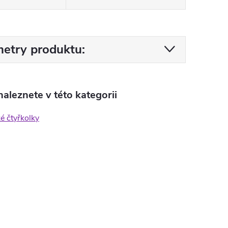
etry produktu:
aleznete v této kategorii
ké čtyřkolky