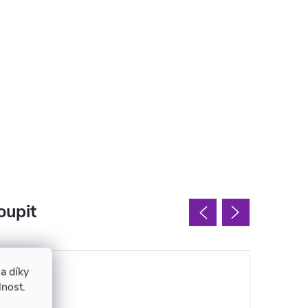
oupit
a díky
lnost.