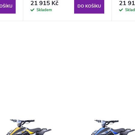
21 915 Kč
21 91
OŠÍKU
DO KOŠÍKU
Skladem
Skla