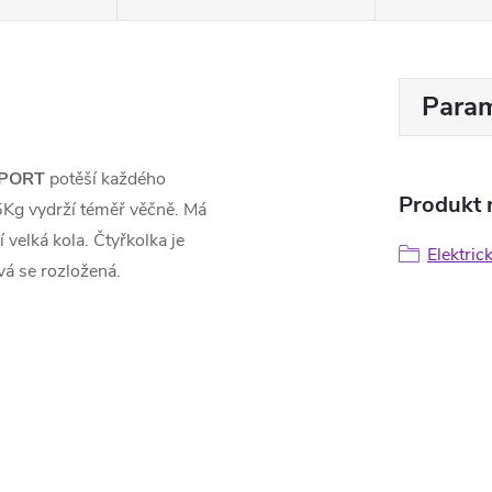
Param
PORT
potěší každého
Produkt n
5Kg vydrží téměř věčně. Má
 velká kola. Čtyřkolka je
Elektric
vá se rozložená.