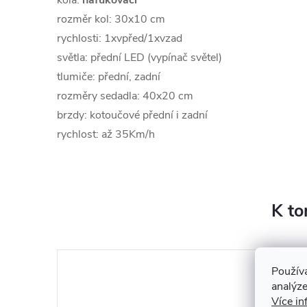
kola:
nafukovací
rozměr kol: 30x10 cm
rychlosti: 1xvpřed/1xvzad
světla: přední LED (vypínač světel)
tlumiče: přední, zadní
rozměry sedadla: 40x20 cm
brzdy: kotoučové přední i zadní
rychlost: až 35Km/h
K to
Použív
analýze
Více in