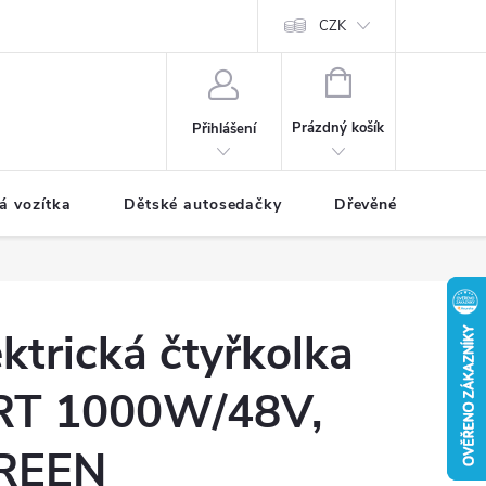
CZK
NÁKUPNÍ
KOŠÍK
Prázdný košík
Přihlášení
á vozítka
Dětské autosedačky
Dřevěné hračky
ktrická čtyřkolka
T 1000W/48V,
REEN