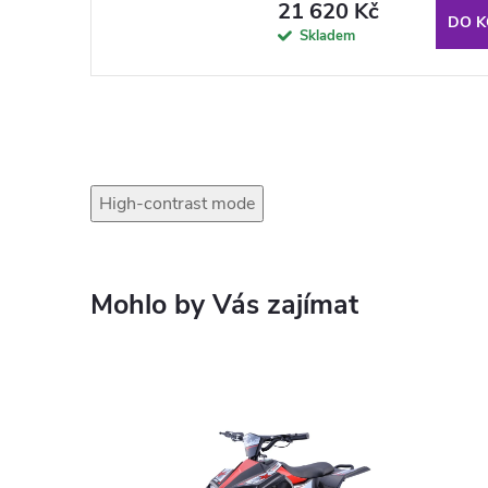
21 620 Kč
DO K
Skladem
High-contrast mode