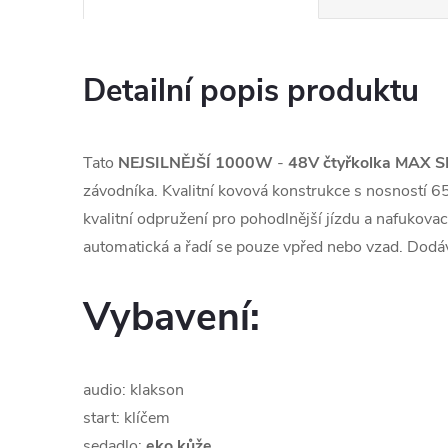
Detailní popis produktu
Tato
NEJSILNĚJŠÍ 1000W
-
48V
čtyřkolka
MAX S
závodníka. Kvalitní kovová konstrukce s nosností 6
kvalitní odpružení pro pohodlnější jízdu a nafukovací
automatická a řadí se pouze vpřed nebo vzad. Dodá
Vybavení:
audio: klakson
start: klíčem
sedadlo:
eko kůže