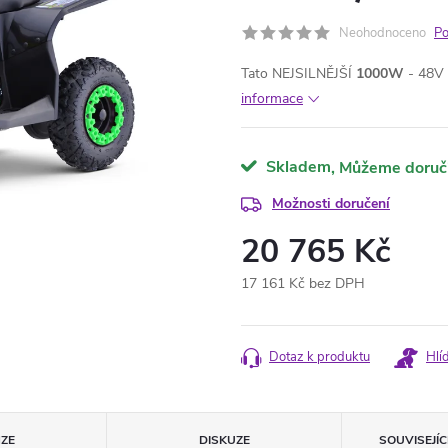
Neohodnoceno
Po
Tato NEJSILNĚJŠÍ
1000W
- 48V
informace
Skladem
Možnosti doručení
20 765 Kč
17 161 Kč bez DPH
Měrná
cena:
Dotaz k produktu
Hlí
ZE
DISKUZE
SOUVISEJÍ