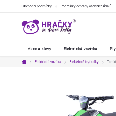
Přejít
Obchodní podmínky
Podmínky ochrany osobních údajů
na
obsah
Akce a slevy
Elektrická vozítka
Ply
Elektrická vozítka
Elektrické čtyřkolky
Tomid
Domů