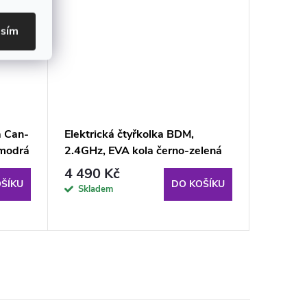
asím
a Can-
Elektrická čtyřkolka BDM,
Elektric
modrá
2.4GHz, EVA kola černo-zelená
Černo-z
start
4 490 Kč
4 519
ŠÍKU
DO KOŠÍKU
Skladem
Sklad