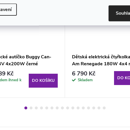
avení
Souhl
rické autíčko Buggy Can-
Dětská elektrická čtyřkolk
4V 4x200W černé
Am Renegade 180W 4x4 
89 Kč
6 790 Kč
DO KO
adem ihned k
Skladem
DO KOŠÍKU