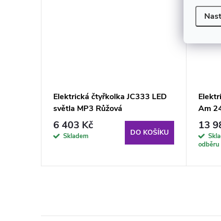
Nast
t Wheel
Elektrická čtyřkolka JC333 LED
Elekt
světla MP3 Růžová
Am 2
6 403 Kč
13 9
KOŠÍKU
DO KOŠÍKU
Skladem
Skl
odběru