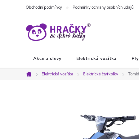
Přejít
Obchodní podmínky
Podmínky ochrany osobních údajů
na
obsah
Akce a slevy
Elektrická vozítka
Ply
Elektrická vozítka
Elektrické čtyřkolky
Tomid
Domů