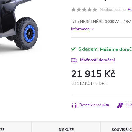
Neohodnoceno
Po
Tato NEJSILNĚJŠÍ
1000W
- 48V
informace
Skladem
Možnosti doručení
21 915 Kč
18 112 Kč bez DPH
Měrná
cena:
Dotaz k produktu
Hlí
ZE
DISKUZE
SOUVISEJÍ