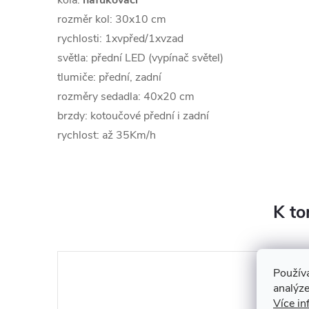
kola:
nafukovací
rozměr kol: 30x10 cm
rychlosti: 1xvpřed/1xvzad
světla: přední LED (vypínač světel)
tlumiče: přední, zadní
rozměry sedadla: 40x20 cm
brzdy: kotoučové přední i zadní
rychlost: až 35Km/h
K to
Použív
analýze
Více in