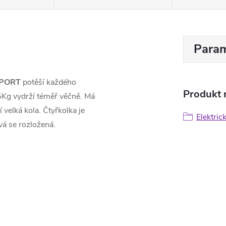
Param
PORT
potěší každého
Produkt n
5Kg vydrží téměř věčně. Má
 velká kola. Čtyřkolka je
Elektric
vá se rozložená.