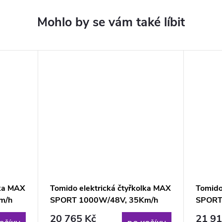
lka MAX
Tomido elektrická čtyřkolka MAX
Tomido
m/h
SPORT 1000W/48V, 35Km/h
SPORT
GREEN
RED
20 765 Kč
21 91