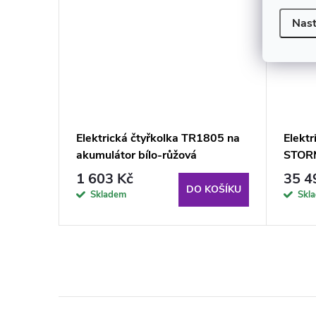
Nast
lka X-
Elektrická čtyřkolka TR1805 na
Elekt
akumulátor bílo-růžová
STORM
1 603 Kč
35 4
KOŠÍKU
DO KOŠÍKU
Skladem
Skl