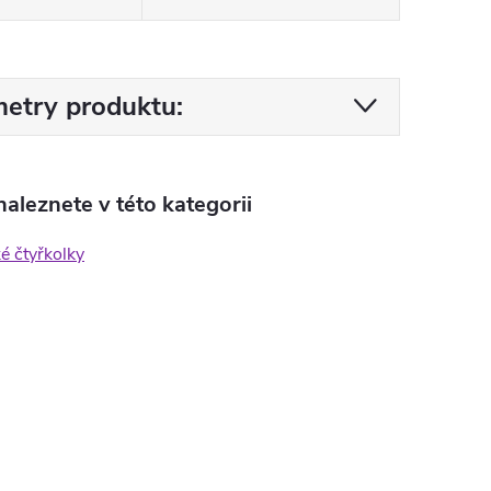
etry produktu:
aleznete v této kategorii
ké čtyřkolky