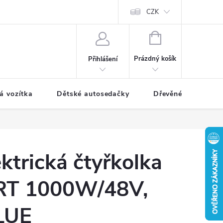
CZK
NÁKUPNÍ
KOŠÍK
Prázdný košík
Přihlášení
á vozítka
Dětské autosedačky
Dřevěné hračky
ktrická čtyřkolka
T 1000W/48V,
LUE