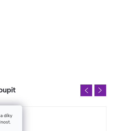
oupit
a díky
lnost.