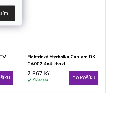
asím
UTV
Elektrická čtyřkolka Can-am DK-
Elektric
CA002 4x4 khaki
MP3 rád
7 367 Kč
4 519
ŠÍKU
DO KOŠÍKU
Skladem
Sklad