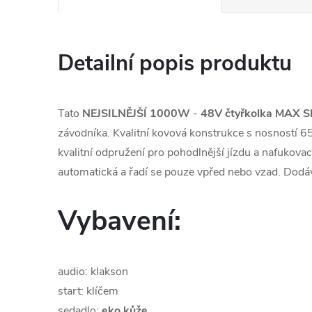
Detailní popis produktu
Tato
NEJSILNĚJŠÍ 1000W
-
48V
čtyřkolka
MAX S
závodníka. Kvalitní kovová konstrukce s nosností 6
kvalitní odpružení pro pohodlnější jízdu a nafukovací
automatická a řadí se pouze vpřed nebo vzad. Dodá
Vybavení:
audio: klakson
start: klíčem
sedadlo:
eko kůže