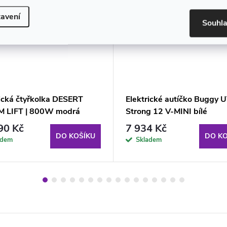
avení
Souhl
rická čtyřkolka DESERT
Elektrické autíčko Buggy 
 LIFT | 800W modrá
Strong 12 V-MINI bílé
90 Kč
7 934 Kč
DO KOŠÍKU
DO KO
adem
Skladem