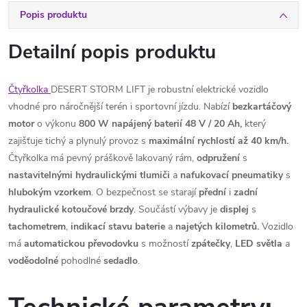
Popis produktu
Detailní popis produktu
Čtyřkolka
DESERT STORM LIFT je robustní elektrické vozidlo
vhodné pro náročnější terén i sportovní jízdu. Nabízí
bezkartáčový
motor
o výkonu
800 W napájený baterií 48 V / 20 Ah,
který
zajišťuje tichý a plynulý provoz s
maximální rychlostí až 40 km/h.
Čtyřkolka má pevný práškově lakovaný rám,
odpružení
s
nastavitelnými
hydraulickými
tlumiči
a
nafukovací
pneumatiky
s
hlubokým
vzorkem
. O bezpečnost se starají
přední
i
zadní
hydraulické
kotoučové brzdy
. Součástí výbavy je
displej
s
tachometrem
,
indikací stavu baterie
a
najetých kilometrů.
Vozidlo
má
automatickou převodovku
s možností
zpátečky
,
LED
světla
a
voděodolné
pohodlné
sedadlo
.