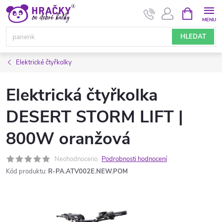
Přejít
NÁKUPNÍ
KOŠÍK
na
obsah
HLEDAT
Elektrické čtyřkolky
Elektrická čtyřkolka
DESERT STORM LIFT |
800W oranžová
Neohodnoceno
Podrobnosti hodnocení
Kód produktu:
R-PA.ATV002E.NEW.POM