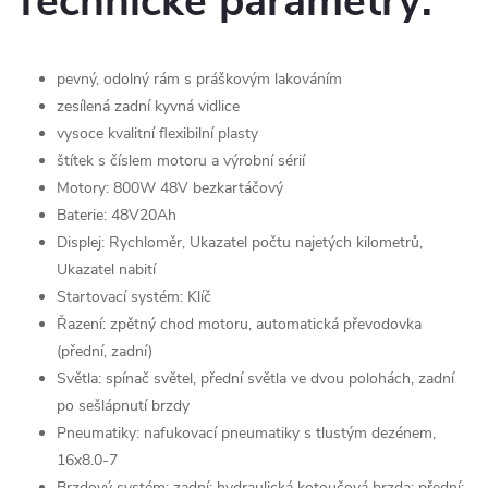
Technické parametry:
pevný, odolný rám s práškovým lakováním
zesílená zadní kyvná vidlice
vysoce kvalitní flexibilní plasty
štítek s číslem motoru a výrobní sérií
Motory: 800W 48V bezkartáčový
Baterie: 48V20Ah
Displej: Rychloměr, Ukazatel počtu najetých kilometrů,
Ukazatel nabití
Startovací systém: Klíč
Řazení: zpětný chod motoru, automatická převodovka
(přední, zadní)
Světla: spínač světel, přední světla ve dvou polohách, zadní
po sešlápnutí brzdy
Pneumatiky: nafukovací pneumatiky s tlustým dezénem,
16x8.0-7
Brzdový systém: zadní: hydraulická kotoučová brzda; přední: