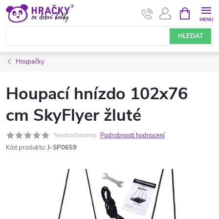
Přejít
NÁKUPNÍ
KOŠÍK
na
obsah
HLEDAT
Houpačky
Houpací hnízdo 102x76
cm SkyFlyer žluté
Neohodnoceno
Podrobnosti hodnocení
Kód produktu:
J-SP0659