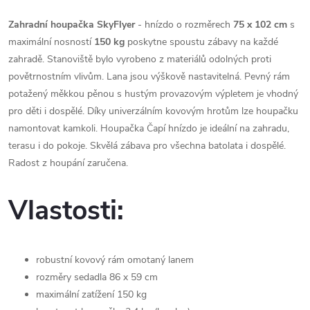
Zahradní houpačka SkyFlyer
- hnízdo o rozměrech
75 x 102 cm
s
maximální nosností
150 kg
poskytne spoustu zábavy na každé
zahradě. Stanoviště bylo vyrobeno z materiálů odolných proti
povětrnostním vlivům. Lana jsou výškově nastavitelná. Pevný rám
potažený měkkou pěnou s hustým provazovým výpletem je vhodný
pro děti i dospělé. Díky univerzálním kovovým hrotům lze houpačku
namontovat kamkoli. Houpačka Čapí hnízdo je ideální na zahradu,
terasu i do pokoje. Skvělá zábava pro všechna batolata i dospělé.
Radost z houpání zaručena.
Vlastosti:
robustní kovový rám omotaný lanem
rozměry sedadla 86 x 59 cm
maximální zatížení 150 kg