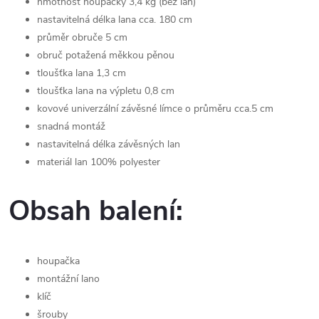
hmotnost houpačky 3,4 kg (bez lan)
nastavitelná délka lana cca. 180 cm
průměr obruče 5 cm
obruč potažená měkkou pěnou
tloušťka lana 1,3 cm
tloušťka lana na výpletu 0,8 cm
kovové univerzální závěsné límce o průměru cca.5 cm
snadná montáž
nastavitelná délka závěsných lan
materiál lan 100% polyester
Obsah balení:
houpačka
montážní lano
klíč
šrouby