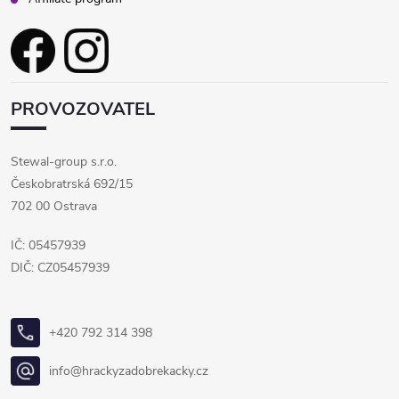
PROVOZOVATEL
Stewal-group s.r.o.
Českobratrská 692/15
702 00 Ostrava
IČ: 05457939
DIČ: CZ05457939
+420 792 314 398
info@hrackyzadobrekacky.cz