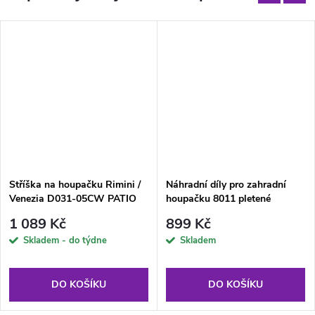
Stříška na houpačku Rimini /
Náhradní díly pro zahradní
Venezia D031-05CW PATIO
houpačku 8011 pletené
sedátko hnědé
1 089 Kč
899 Kč
Skladem - do týdne
Skladem
DO KOŠÍKU
DO KOŠÍKU