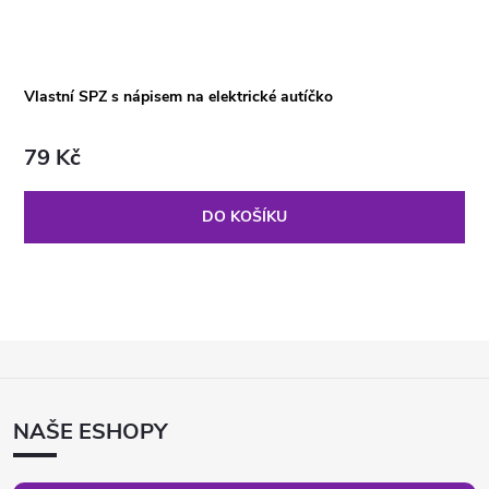
Vlastní SPZ s nápisem na elektrické autíčko
79 Kč
DO KOŠÍKU
Z
Á
P
NAŠE ESHOPY
A
T