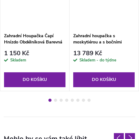
Zahradní Houpačka Čapí
Zahradní houpačka s
Hnízdo Obdélníková Barevná
moskytiérou a s bočními
167 x 75 cm
stolky Celebes Plus Black
1 150 Kč
13 789 Kč
Edition G052-23IB PATIO
Skladem
Skladem - do týdne
DO KOŠÍKU
DO KOŠÍKU