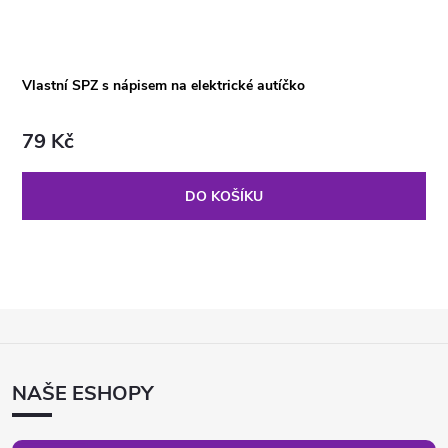
Vlastní SPZ s nápisem na elektrické autíčko
79 Kč
DO KOŠÍKU
Z
Á
P
NAŠE ESHOPY
A
T