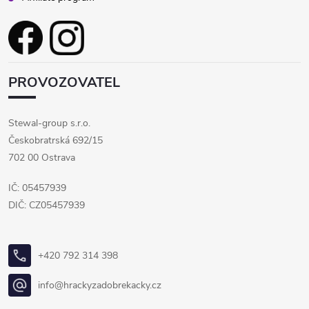
PROVOZOVATEL
Stewal-group s.r.o.
Českobratrská 692/15
702 00 Ostrava
IČ: 05457939
DIČ: CZ05457939
+420 792 314 398
info@hrackyzadobrekacky.cz