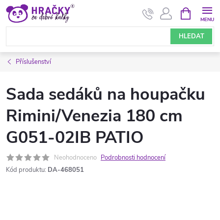
Přejít
NÁKUPNÍ
KOŠÍK
na
obsah
HLEDAT
Příslušenství
Sada sedáků na houpačku
Rimini/Venezia 180 cm
G051-02IB PATIO
Neohodnoceno
Podrobnosti hodnocení
Kód produktu:
DA-468051