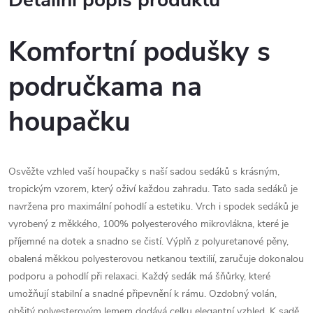
Detailní popis produktu
Komfortní podušky s
područkama na
houpačku
Osvěžte vzhled vaší houpačky s naší sadou sedáků s krásným,
tropickým vzorem, který oživí každou zahradu. Tato sada sedáků je
navržena pro maximální pohodlí a estetiku. Vrch i spodek sedáků je
vyrobený z měkkého, 100% polyesterového mikrovlákna, které je
příjemné na dotek a snadno se čistí. Výplň z polyuretanové pěny,
obalená měkkou polyesterovou netkanou textilií, zaručuje dokonalou
podporu a pohodlí při relaxaci. Každý sedák má šňůrky, které
umožňují stabilní a snadné připevnění k rámu. Ozdobný volán,
obšitý polyesterovým lemem dodává celku elegantní vzhled. K sadě