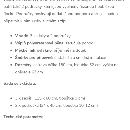
patří také 2 područky, které jsou vyplněny řezanou houbičkou
flocke. Područky poskytují dodatečnou podporu a lze je snadno
připevnit k rámu díky suchému zipu.
V sadě
: 3 sedáky a 2 područky
Výplň polyuretanová pěna
: zaručuje pohodlí
Měkké mikrovlákno
: příjemné na dotek
Šnůrky pro připevnění
: stabilita a snadná instalace
Rozměry
: celková délka 180 cm, hloubka 52 cm, výška na
opěradle 63 cm
Sada se skládá z:
3 x sedák (115 x 60 cm, tloušťka 9 cm)
2 x područka (34 x 45 cm, tloušťka 10-12 cm)
Technické parametry: