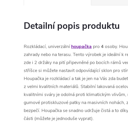
Detailní popis produktu
Rozkládací, univerzální
houpačka
pro
4
osoby. Hou
zahrady nebo na terasu. Tento výrobek je ideální k 
zde i 2 držáky na pití připevněné po bocích rámů ve
stříšce si můžete nastavit odpovídající sklon pro st
Houpačka je rozkládací a tak je jen na Vás zda budet
z velmi kvalitních materiálů. Stabilní lakovaná ocel
kvalitními sváry je odolná proti klimatickým vlivům
gumové protiskluzové patky na masivních nohách, za
bezpečí. Houpačka se snadno udržuje čistá a to díky
části (můžete je jednoduše vyprat).