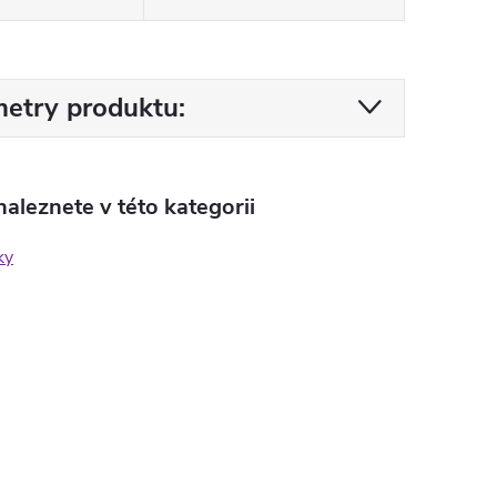
etry produktu:
aleznete v této kategorii
ky