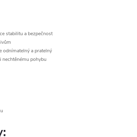
e stabilitu a bezpečnost
livům
je odnímatelný a pratelný
ti nechtěnému pohybu
ku
y: