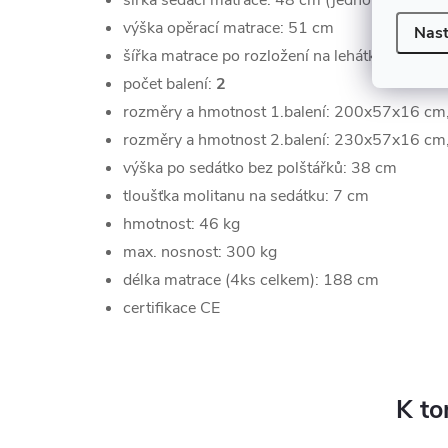
šířka sedací matrace: 48 cm (jednoho dílu)
výška opěrací matrace: 51 cm
Nast
šířka matrace po rozložení na lehátko: 101 c
počet balení:
2
rozměry a hmotnost 1.balení: 200x57x16 cm
rozměry a hmotnost 2.balení: 230x57x16 cm
výška po sedátko bez polštářků: 38 cm
tloušťka molitanu na sedátku: 7 cm
hmotnost: 46 kg
max. nosnost: 300 kg
délka matrace (4ks celkem): 188 cm
certifikace CE
K to