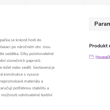
Param
pačka se krásně hodí do
Produkt n
relaxaci po náročném dni. Jsou
dle sedátka. Díky polohovatelné
Houpač
ínění slunečních paprsků.
e ležet nebo sedět. Sestavená je
ová konstrukce s vysoce
, nepromokavé materiály a
ručují potřebnou stabilitu a
 možnosti odnímatelné textilní