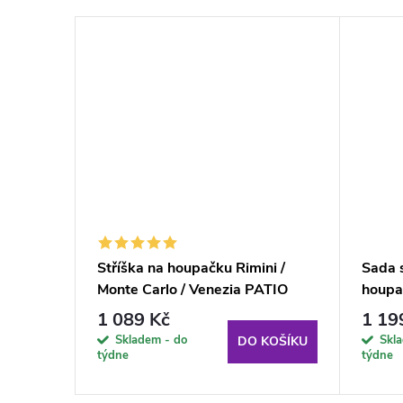
oupačku
Stříška na houpačku Rimini /
Sada 
tracit
Monte Carlo / Venezia PATIO
houpa
šedá
G052-
1 089 Kč
1 19
Skladem - do
Skl
KOŠÍKU
DO KOŠÍKU
týdne
týdne