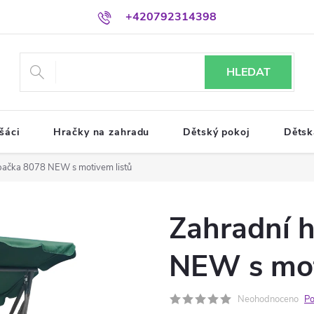
+420792314398
HLEDAT
šáci
Hračky na zahradu
Dětský pokoj
Dětsk
pačka 8078 NEW s motivem listů
Zahradní 
NEW s mot
Neohodnoceno
Po