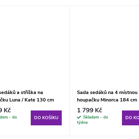
sedáků a stříška na
Sada sedáků na 4 místnou
čku Luna / Kate 130 cm
houpačku Minorca 184 cm
23IB PATIO
H024-32IB PATIO
9 Kč
1 799 Kč
adem - do
Skladem - do
DO KOŠÍKU
DO KO
týdne