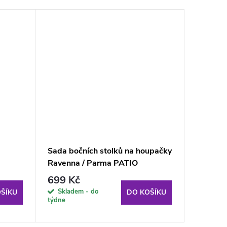
Sada bočních stolků na houpačky
Sada bo
Ravenna / Parma PATIO
Vita / 
699 Kč
699 K
Skladem - do
Sklade
ŠÍKU
DO KOŠÍKU
týdne
týdne