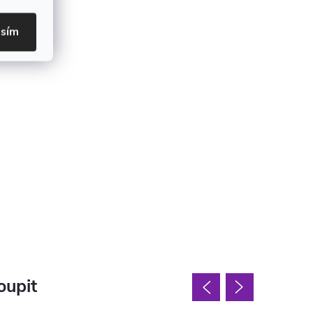
asím
oupit