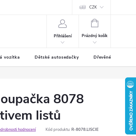
CZK
NÁKUPNÍ
KOŠÍK
Prázdný košík
Přihlášení
á vozítka
Dětské autosedačky
Dřevěné hračky
houpačka 8078
ivem listů
drobnosti hodnocení
Kód produktu:
R-8078.LISCIE