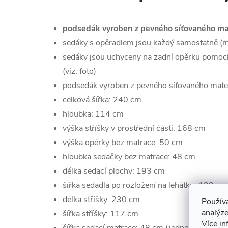
podsedák vyroben z pevného síťovaného ma
sedáky s opěradlem jsou každý samostatně (m
sedáky jsou uchyceny na zadní opěrku pomocí
(viz. foto)
podsedák vyroben z pevného síťovaného mate
celková šířka: 240 cm
hloubka: 114 cm
výška stříšky v prostřední části: 168 cm
výška opěrky bez matrace: 50 cm
hloubka sedačky bez matrace: 48 cm
délka sedací plochy: 193 cm
šířka sedadla po rozložení na lehátko: 100 cm
délka stříšky: 230 cm
Použív
analýze
šířka stříšky: 117 cm
Více in