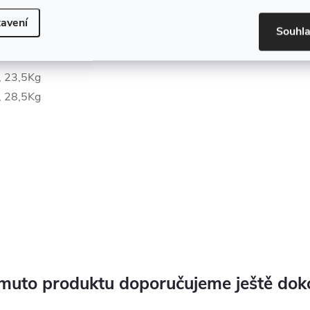
avení
Souhl
m
, 23,5Kg
, 28,5Kg
muto produktu doporučujeme ještě dok