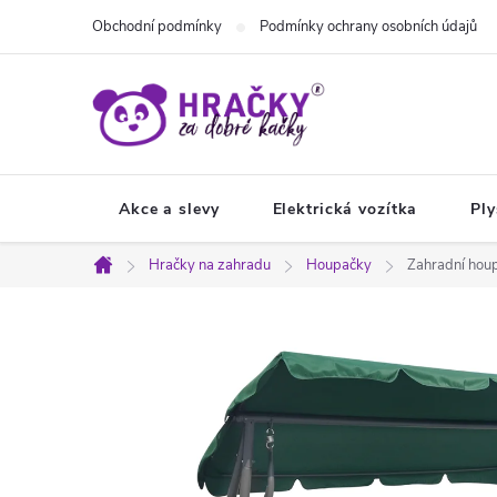
Přejít
Obchodní podmínky
Podmínky ochrany osobních údajů
na
obsah
Akce a slevy
Elektrická vozítka
Ply
Hračky na zahradu
Houpačky
Zahradní hou
Domů