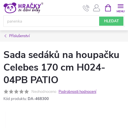
Přejít
NÁKUPNÍ
KOŠÍK
na
obsah
HLEDAT
Příslušenství
Sada sedáků na houpačku
Celebes 170 cm H024-
04PB PATIO
Neohodnoceno
Podrobnosti hodnocení
Kód produktu:
DA-468300