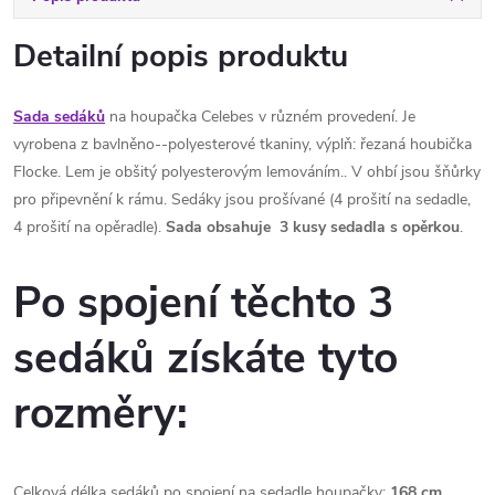
Detailní popis produktu
Sada sedáků
na houpačka Celebes v různém provedení. Je
vyrobena z bavlněno--polyesterové tkaniny, výplň: řezaná houbička
Flocke. Lem je obšitý polyesterovým lemováním.. V ohbí jsou šňůrky
pro připevnění k rámu. Sedáky jsou prošívané (4 prošití na sedadle,
4 prošití na opěradle).
Sada obsahuje 3 kusy sedadla s opěrkou
.
Po spojení těchto 3
sedáků získáte tyto
rozměry:
Celková délka sedáků po spojení na sedadle houpačky:
168 cm