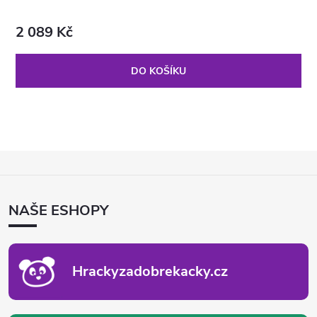
2 089 Kč
DO KOŠÍKU
Z
Á
P
NAŠE ESHOPY
A
T
Í
Hrackyzadobrekacky.cz