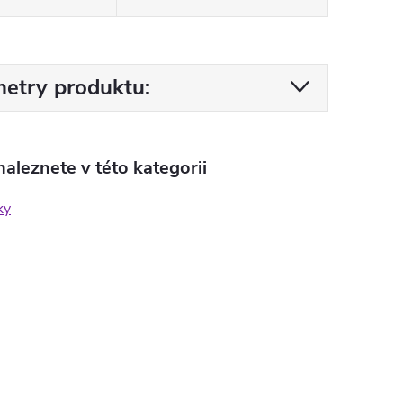
etry produktu:
aleznete v této kategorii
ky