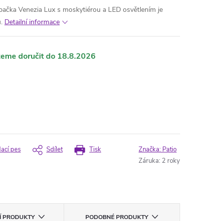
upačka Venezia Lux s moskytiérou a LED osvětlením je
.
Detailní informace
18.8.2026
dací pes
Sdílet
Tisk
Značka:
Patio
Záruka
:
2 roky
CÍ PRODUKTY
PODOBNÉ PRODUKTY