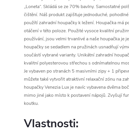
„Loneta“. Skládá se ze 70% bavlny. Samostatné pol
čištění. Náš produkt zajišťuje jednoduché, pohodlné r
použítí zahradní houpačky k ležení. Houpačka má p
otáčení v této poloze. Použité vysoce kvalitní pružin
používání, jsou velmi trvanlivé a naše houpačka je je
houpačky se sedadlem na pružinách usnadňují výměn
součástí vybrané varianty. Unikátní zahradní houpa
kvalitní polyesterovou střechou s odnímatelnou mosk
Je vybaven po stranách 5 masivními zipy + 1 připev
můžete také vytvořit atraktivní relaxační zónu na za
houpačky Venezia Lux je navíc vybavena dvěma boční
mimo jiné jako místo k postavení nápojů. Zvyšují fu
koutku.
Vlastnosti: