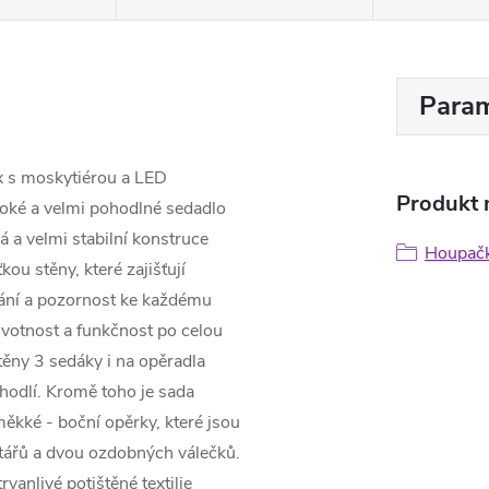
Param
 s moskytiérou a LED
Produkt n
roké a velmi pohodlné sedadlo
á a velmi stabilní konstruce
Houpač
u stěny, které zajišťují
vání a pozornost ke každému
ivotnost a funkčnost po celou
těny 3 sedáky i na opěradla
hodlí. Kromě toho je sada
ěkké - boční opěrky, které jsou
tářů a dvou ozdobných válečků.
rvanlivé potištěné textilie