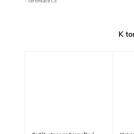
- certifikace CE
K to