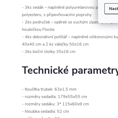
- 3ks sedák – naplněné polyuretanovou pěnou zaba
Nast
polyesteru, s připevňovacími popruhy
- 2ks područek – opěrek se suchým zipem pro upev
houbičkou Flocke
- 4ks dekorativní polštář – naplněné silikonovými k
40x40 cm a 2 ks válečky 50x16 cm
- 2ks boční stolky 35x16 cm
Technické parametr
- tloušťka trubek: 63x1,5 mm
- rozměry sedadla: 179x55x55 cm
- rozměry sedáku: 3* 115x60x9 cm
- hloubka sedadla: 52 cm