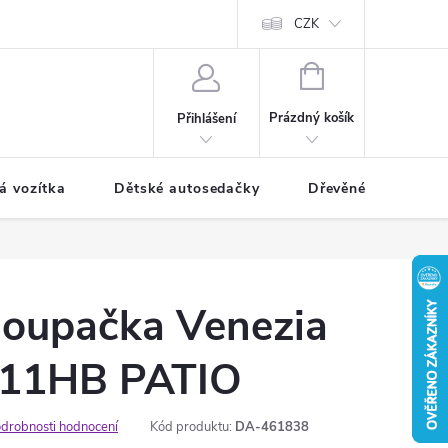
CZK
NÁKUPNÍ
KOŠÍK
Prázdný košík
Přihlášení
á vozítka
Dětské autosedačky
Dřevěné hračky
houpačka Venezia
-11HB PATIO
drobnosti hodnocení
Kód produktu:
DA-461838