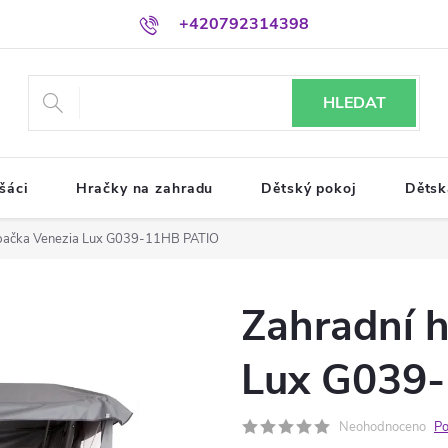
+420792314398
HLEDAT
šáci
Hračky na zahradu
Dětský pokoj
Dětsk
pačka Venezia Lux G039-11HB PATIO
Zahradní 
Lux G039
Neohodnoceno
Po