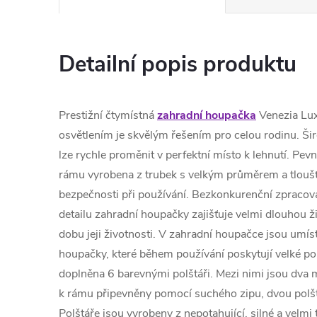
Detailní popis produktu
Prestižní čtymístná
zahradní houpačka
Venezia Lux
osvětlením je skvělým řešením pro celou rodinu. Ši
lze rychle proměnit v perfektní místo k lehnutí. Pevn
rámu vyrobena z trubek s velkým průměrem a tloušťko
bezpečnosti při používání. Bezkonkurenční zpraco
detailu zahradní houpačky zajišťuje velmi dlouhou ž
dobu jeji životnosti. V zahradní houpačce jsou umís
houpačky, které během používání poskytují velké po
doplněna 6 barevnými polštáři. Mezi nimi jsou dva m
k rámu připevněny pomocí suchého zipu, dvou polš
Polštáře jsou vyrobeny z nepotahující, silné a velmi t