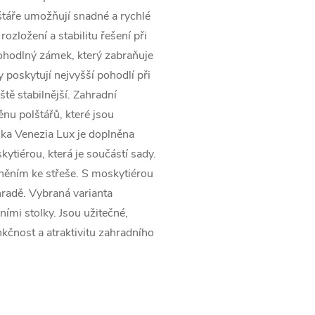
štáře umožňují snadné a rychlé
ozložení a stabilitu řešení při
ohodlný zámek, který zabraňuje
y poskytují nejvyšší pohodlí při
ště stabilnější. Zahradní
u polštářů, které jsou
čka Venezia Lux je doplněna
ytiérou, která je součástí sady.
něním ke střeše. S moskytiérou
hradě. Vybraná varianta
mi stolky. Jsou užitečné,
nkčnost a atraktivitu zahradního