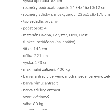
- výška opěradla: 63 cm
- rozměry područek-opěrek: 2* 34x45x10/12 cm
- rozměry stříšky s moskytiérou: 235x128x175 cm
- typ sedadla: pružiny
- počet osob: 4
- materiál: Bavlna, Polyster, Ocel, Plast
- funkce: rozkládací (na lehátko)
- šířka: 143 cm
- délka: 221 cm
- výška: 173 cm
- maximální zatížení: 400 kg
- barva: antracit, červená, modrá, šedá, barevná, ze
- barva rámu: antracit
- barva stříšky: antracit
- vzor: květinový
- váha: 80 kg