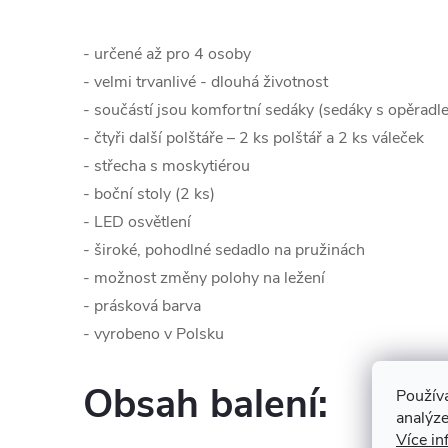
- určené až pro 4 osoby
- velmi trvanlivé - dlouhá životnost
- součástí jsou komfortní sedáky (sedáky s opěradle
- čtyři další polštáře – 2 ks polštář a 2 ks váleček
- střecha s moskytiérou
- boční stoly (2 ks)
- LED osvětlení
- široké, pohodlné sedadlo na pružinách
- možnost změny polohy na ležení
- prásková barva
- vyrobeno v Polsku
Obsah balení:
Použív
analýze
Více in