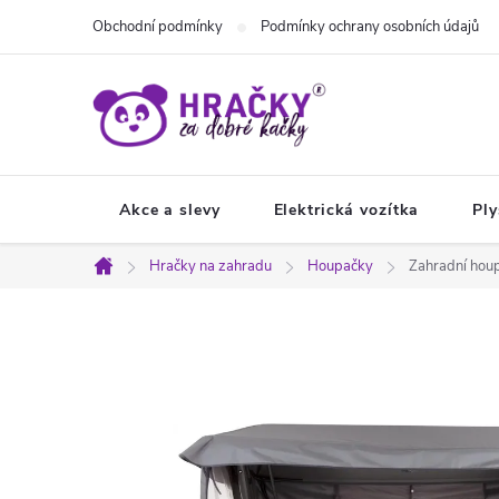
Přejít
Obchodní podmínky
Podmínky ochrany osobních údajů
na
obsah
Akce a slevy
Elektrická vozítka
Ply
Hračky na zahradu
Houpačky
Zahradní hou
Domů