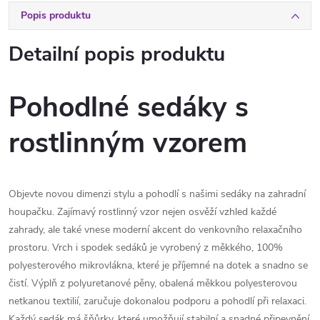
Popis produktu
Detailní popis produktu
Pohodlné sedáky s
rostlinným vzorem
Objevte novou dimenzi stylu a pohodlí s našimi sedáky na zahradní
houpačku. Zajímavý rostlinný vzor nejen osvěží vzhled každé
zahrady, ale také vnese moderní akcent do venkovního relaxačního
prostoru. Vrch i spodek sedáků je vyrobený z měkkého, 100%
polyesterového mikrovlákna, které je příjemné na dotek a snadno se
čistí. Výplň z polyuretanové pěny, obalená měkkou polyesterovou
netkanou textilií, zaručuje dokonalou podporu a pohodlí při relaxaci.
Každý sedák má šňůrky, které umožňují stabilní a snadné připevnění