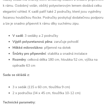
k rámu. Ozdobný volán, obšitý polyesterovým lemem dodává celku
elegantní vzhled. K sadě patří také 2 područky, které jsou vyplněny
řezanou houbičkou flocke. Područky poskytují dodatečnou podporu
a lze je snadno připevnit k rámu díky suchému zipu.
V sadě
: 3 sedáky a 2 područky
Výplň polyuretanová pěna
: zaručuje pohodlí
Měkké mikrovlákno
: příjemné na dotek
Šnůrky pro připevnění
: stabilita a snadná instalace
Rozměry
: celková délka 180 cm, hloubka 52 cm, výška na
opěradle 63 cm
Sada se skládá z:
3 x sedák (115 x 60 cm, tloušťka 9 cm)
2 x područka (34 x 45 cm, tloušťka 10-12 cm)
Technické parametry: