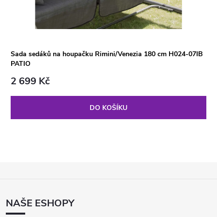
Sada sedáků na houpačku Rimini/Venezia 180 cm H024-07IB
PATIO
2 699 Kč
DO KOŠÍKU
Z
Á
P
NAŠE ESHOPY
A