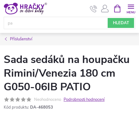
Přejít
NÁKUPNÍ
KOŠÍK
na
obsah
HLEDAT
Příslušenství
Sada sedáků na houpačku
Rimini/Venezia 180 cm
G050-06IB PATIO
Neohodnoceno
Podrobnosti hodnocení
Kód produktu:
DA-468053