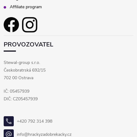
Affiliate program
PROVOZOVATEL
Stewal-group s.r.o.
Českobratrská 692/15
702 00 Ostrava
IČ: 05457939
DIČ: CZ05457939
+420 792 314 398
info@hrackyzadobrekacky.cz