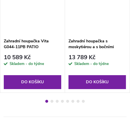
Zahradní houpačka Vita
Zahradní houpačka s
G044-11PB PATIO
moskytiérou a s bočními
stolky Celebes Plus Black
10 589 Kč
13 789 Kč
Edition A101-02PB PATIO
Skladem - do týdne
Skladem - do týdne
DO KOŠÍKU
DO KOŠÍKU