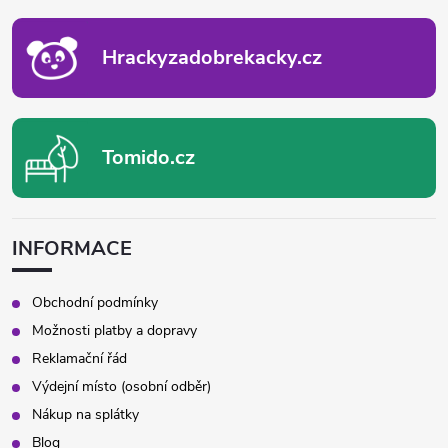
T
Í
Hrackyzadobrekacky.cz
Tomido.cz
INFORMACE
Obchodní podmínky
Možnosti platby a dopravy
Reklamační řád
Výdejní místo (osobní odběr)
Nákup na splátky
Blog