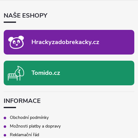
Á
P
NAŠE ESHOPY
A
T
Í
Hrackyzadobrekacky.cz
Tomido.cz
INFORMACE
Obchodní podmínky
Možnosti platby a dopravy
Reklamační řád