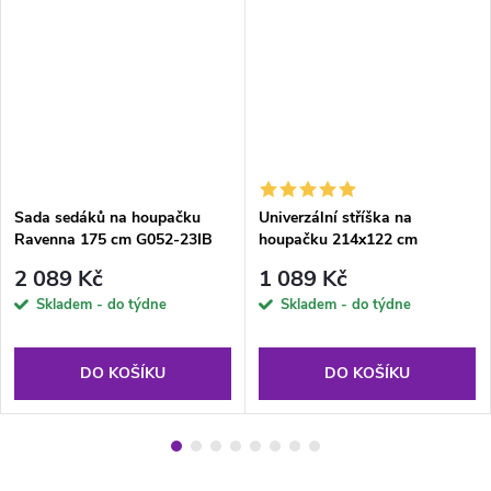
Sada sedáků na houpačku
Univerzální stříška na
Ravenna 175 cm G052-23IB
houpačku 214x122 cm
PATIO
Antracit PATIO
2 089 Kč
1 089 Kč
Skladem - do týdne
Skladem - do týdne
DO KOŠÍKU
DO KOŠÍKU