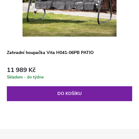
Zahradní houpačka Vita H041-06PB PATIO
11 989 Kč
Skladem - do týdne
DO KOŠÍKU
Z