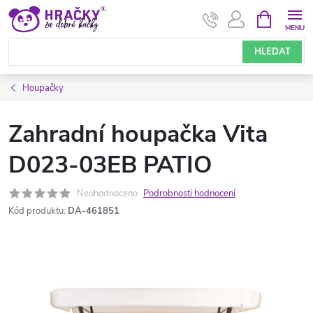
Přejít
NÁKUPNÍ
KOŠÍK
na
obsah
HLEDAT
Houpačky
Zahradní houpačka Vita
D023-03EB PATIO
Neohodnoceno
Podrobnosti hodnocení
Kód produktu:
DA-461851