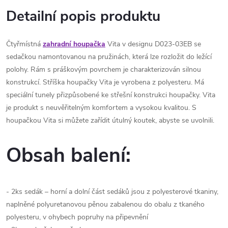
Detailní popis produktu
Čtyřmístná
zahradní houpačka
Vita v designu D023-03EB se
sedačkou namontovanou na pružinách, která lze rozložit do ležící
polohy. Rám s práškovým povrchem je charakterizován silnou
konstrukcí. Stříška houpačky Vita je vyrobena z polyesteru. Má
speciální tunely přizpůsobené ke střešní konstrukci houpačky. Vita
je produkt s neuvěřitelným komfortem a vysokou kvalitou. S
houpačkou Vita si můžete zařídit útulný koutek, abyste se uvolnili.
Obsah balení:
- 2ks sedák – horní a dolní část sedáků jsou z polyesterové tkaniny,
naplněné polyuretanovou pěnou zabalenou do obalu z tkaného
polyesteru, v ohybech popruhy na připevnění