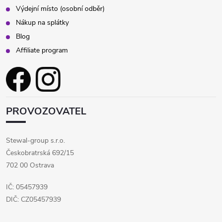
Výdejní místo (osobní odběr)
Nákup na splátky
Blog
Affiliate program
PROVOZOVATEL
Stewal-group s.r.o.
Českobratrská 692/15
702 00 Ostrava
IČ: 05457939
DIČ: CZ05457939