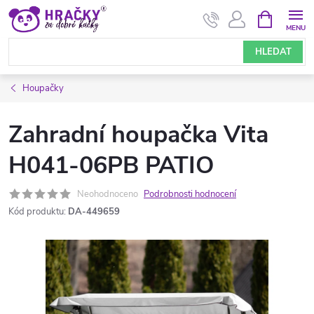
Přejít
NÁKUPNÍ
KOŠÍK
na
obsah
HLEDAT
Houpačky
Zahradní houpačka Vita
H041-06PB PATIO
Neohodnoceno
Podrobnosti hodnocení
Kód produktu:
DA-449659