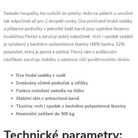
Sedadlo houpačky lze rozložit do polohy vleže na zádech a umožnit
tak odpočinek až pro 2 dospelé osoby. Dva prošívané hrubé sedáky
a přídavné područky v jednolité šedé barvě jsou vyplněné řezanou
houbičkou Flocke a zaručují dobrý odpočinek. Vrch i spodek sedáků
je vyrobený z bavlněno-polyesterové tkaniny (48% bavlna, 52%
polyester), která je pevná a odolná. Pevný rám s práškovým
nástřikem zaručuje stabilitu a odolnost vůči povětrnostním vlivům.
Dva hrubé sedáky v sadě
Dodáváno včetně područek a stříšky
Funkce rozložení sedadla na lůžko
Stabilní rám v antracitové barvě
Tkanina: vrch i spodek z bavlněno-polyesterové tkaniny
Maximální zatížení do 300 kg
Technické parametry: