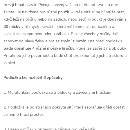
rozvíjí hmat a zrak. Pečuje o vývoj vašeho dítěte od prvního dne
života. Je navržena pro různé použití – vaše dítě si na ní může hrát,
když leží na bříšku nebo na zádech, nebo sedí. Produkt je
dodáván s
30 míčky
v různých barvách, které můžeme nalít do bazénu a
zajistit si nezapomenutelnou zábavu. Pak se všechny míčky dají
schovat do hlavy želvy a hra se změní z bazénu na hrací podložku.
Sada obsahuje 4 různé mořské hračky
, které lze zavěsit na oblouky.
Přitáhnou jeho pozornost a bude chtít prozkoumat jejich strukturu a
vzhled.
Podložku lze rozložit 3 způsoby
:
1. Multifunkční podložka se 2 oblouky a závěsnými hračkami
2. Podložka je po stranách pokryta sítí, která zabraňuje dítěti dostat
se mimo hrací prostor.
3. Bazén s míčky - opravdová zábava pro vaše dítě!