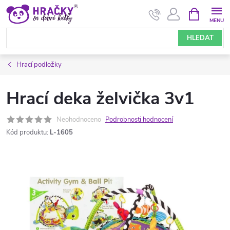
Přejít
NÁKUPNÍ
KOŠÍK
na
obsah
HLEDAT
Hrací podložky
Hrací deka želvička 3v1
Neohodnoceno
Podrobnosti hodnocení
Kód produktu:
L-1605