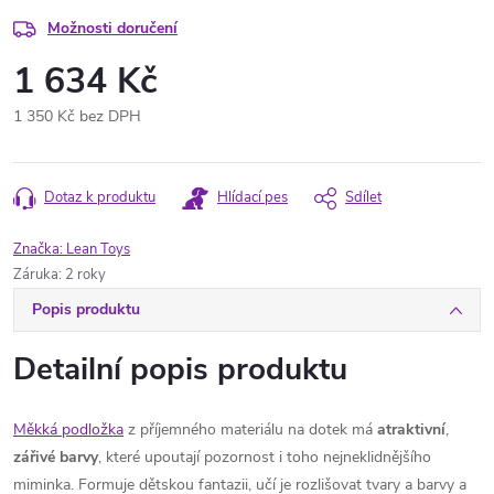
Možnosti doručení
1 634 Kč
1 350 Kč bez DPH
Měrná
cena:
Dotaz k produktu
Hlídací pes
Sdílet
Značka:
Lean Toys
Záruka
:
2 roky
Popis produktu
Detailní popis produktu
Měkká podložka
z příjemného materiálu na dotek má
atraktivní
,
zářivé
barvy
, které upoutají pozornost i toho nejneklidnějšího
miminka. Formuje dětskou fantazii, učí je rozlišovat tvary a barvy a