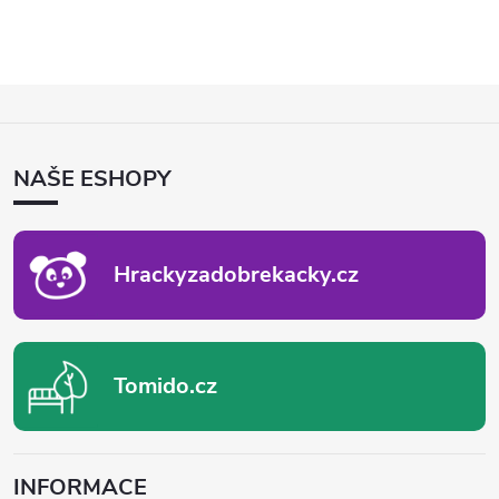
Z
Á
P
NAŠE ESHOPY
A
T
Í
Hrackyzadobrekacky.cz
Tomido.cz
INFORMACE