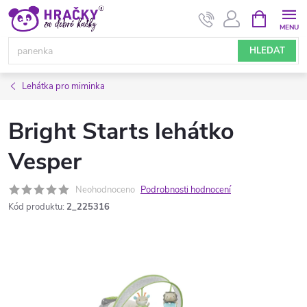
Přejít
NÁKUPNÍ
KOŠÍK
na
obsah
HLEDAT
Lehátka pro miminka
Bright Starts lehátko
Vesper
Neohodnoceno
Podrobnosti hodnocení
Kód produktu:
2_225316