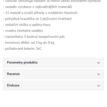
- časovač umožňuje nastavit 30 minut vibrací konstantní rychlostí
- sedadlo vyrobeno z nejkvalitnějších materiálů
- 11 melodií a zvuků přírody s ovládáním hlasitosti
- pohyblivá hrazdička se 2 plyšovými hračkami
- redukční vložka a opěrka hlavy
- snadno čistitelné sedátko
- nastavitelný 3 bodový bezpečnostní pás
- hmotnost dítěte: od 3 kg do 9 kg
- požadované baterie: 3xC
Parametry produktu
Recenze
Diskuse