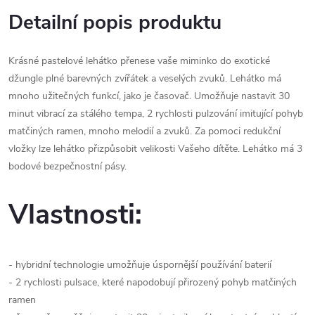
Detailní popis produktu
Krásné pastelové lehátko přenese vaše miminko do exotické
džungle plné barevných zvířátek a veselých zvuků. Lehátko má
mnoho užitečných funkcí, jako je časovač. Umožňuje nastavit 30
minut vibrací za stálého tempa, 2 rychlosti pulzování imitující pohyb
matčiných ramen, mnoho melodií a zvuků. Za pomoci redukční
vložky lze lehátko přizpůsobit velikosti Vašeho dítěte. Lehátko má 3
bodové bezpečnostní pásy.
Vlastnosti:
- hybridní technologie umožňuje úspornější používání baterií
- 2 rychlosti pulsace, které napodobují přirozený pohyb matčiných
ramen