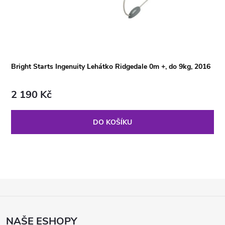
Bright Starts Ingenuity Lehátko Ridgedale 0m +, do 9kg, 2016
2 190 Kč
DO KOŠÍKU
Z
Á
P
NAŠE ESHOPY
A