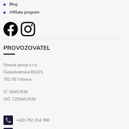
Blog
Affiliate program
PROVOZOVATEL
Stewal-group s.r.o.
Českobratrská 692/15
702 00 Ostrava
IČ: 05457939
DIČ: CZ05457939
+420 792 314 398