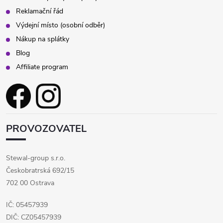
Reklamační řád
Výdejní místo (osobní odběr)
Nákup na splátky
Blog
Affiliate program
PROVOZOVATEL
Stewal-group s.r.o.
Českobratrská 692/15
702 00 Ostrava
IČ: 05457939
DIČ: CZ05457939