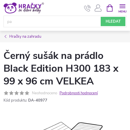
Přejít
NÁKUPNÍ
KOŠÍK
na
obsah
HLEDAT
Hračky na zahradu
Černý sušák na prádlo
Black Edition H300 183 x
99 x 96 cm VELKEA
Neohodnoceno
Podrobnosti hodnocení
Kód produktu:
DA-40977