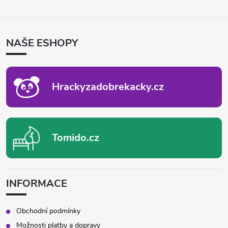
Z
Á
P
NAŠE ESHOPY
A
T
Í
Hrackyzadobrekacky.cz
Tomido.cz
INFORMACE
Obchodní podmínky
Možnosti platby a dopravy