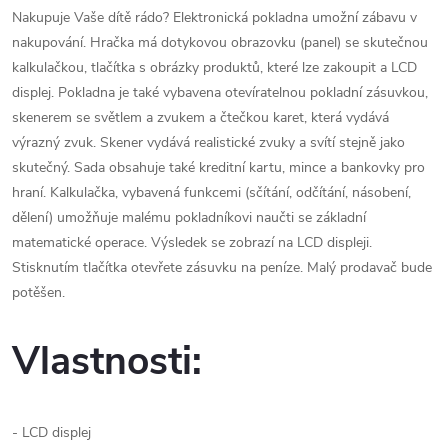
Nakupuje Vaše dítě rádo? Elektronická pokladna umožní zábavu v
nakupování. Hračka má dotykovou obrazovku (panel) se skutečnou
kalkulačkou, tlačítka s obrázky produktů, které lze zakoupit a LCD
displej. Pokladna je také vybavena otevíratelnou pokladní zásuvkou,
skenerem se světlem a zvukem a čtečkou karet, která vydává
výrazný zvuk. Skener vydává realistické zvuky a svítí stejně jako
skutečný. Sada obsahuje také kreditní kartu, mince a bankovky pro
hraní. Kalkulačka, vybavená funkcemi (sčítání, odčítání, násobení,
dělení) umožňuje malému pokladníkovi naučti se základní
matematické operace. Výsledek se zobrazí na LCD displeji.
Stisknutím tlačítka otevřete zásuvku na peníze. Malý prodavač bude
potěšen.
Vlastnosti:
- LCD displej