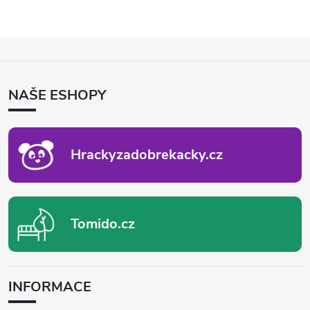
Z
Á
P
NAŠE ESHOPY
A
T
Í
Hrackyzadobrekacky.cz
Tomido.cz
INFORMACE