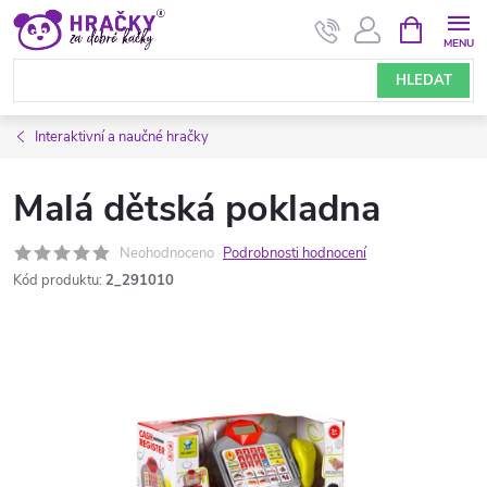
Přejít
NÁKUPNÍ
KOŠÍK
na
obsah
HLEDAT
Interaktivní a naučné hračky
Malá dětská pokladna
Neohodnoceno
Podrobnosti hodnocení
Kód produktu:
2_291010