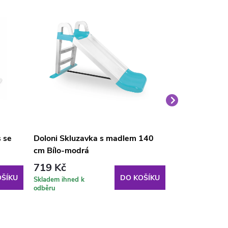
 se
Doloni Skluzavka s madlem 140
Aga4Kids Skl
cm Bílo-modrá
120 cm DS37
719 Kč
849 Kč
ŠÍKU
DO KOŠÍKU
Skladem ihned k
Skladem ihned k
odběru
odběru