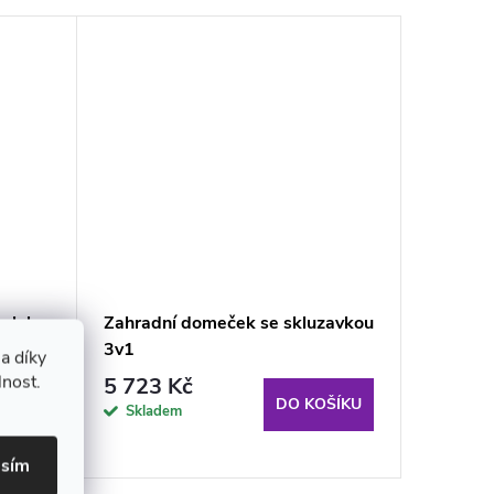
tolek
Zahradní domeček se skluzavkou
Růžový 
3v1
a díky
lnost.
5 723 Kč
615 K
ŠÍKU
DO KOŠÍKU
Skladem
Sklade
odběru
asím