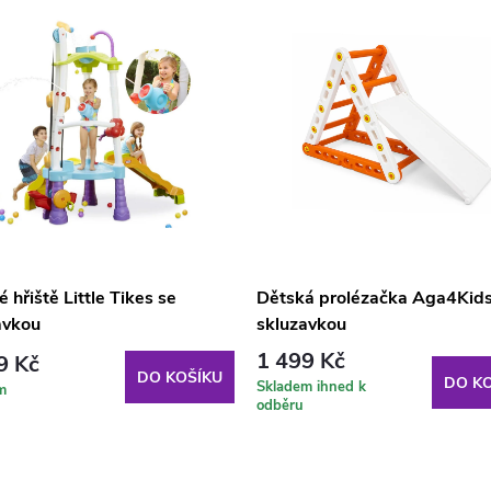
 hřiště Little Tikes se
Dětská prolézačka Aga4Kids
avkou
skluzavkou
1 499 Kč
9 Kč
DO KOŠÍKU
DO KO
Skladem ihned k
m
odběru