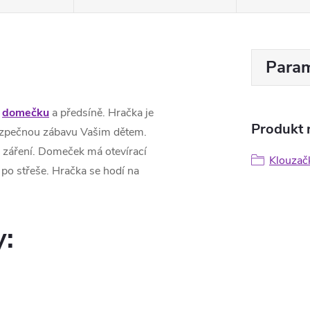
Param
u
domečku
a předsíně. Hračka je
Produkt n
 bezpečnou zábavu Vašim dětem.
 záření. Domeček má otevírací
Klouzač
t po střeše. Hračka se hodí na
y: