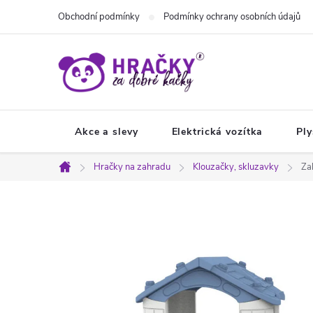
Přejít
Obchodní podmínky
Podmínky ochrany osobních údajů
na
obsah
Akce a slevy
Elektrická vozítka
Ply
Hračky na zahradu
Klouzačky, skluzavky
Za
Domů