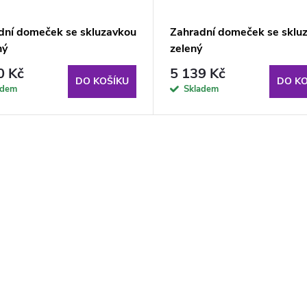
dní domeček se skluzavkou
Zahradní domeček se sklu
ný
zelený
0 Kč
5 139 Kč
DO KOŠÍKU
DO KO
adem
Skladem