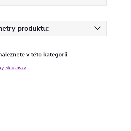
etry produktu:
aleznete v této kategorii
ky, skluzavky