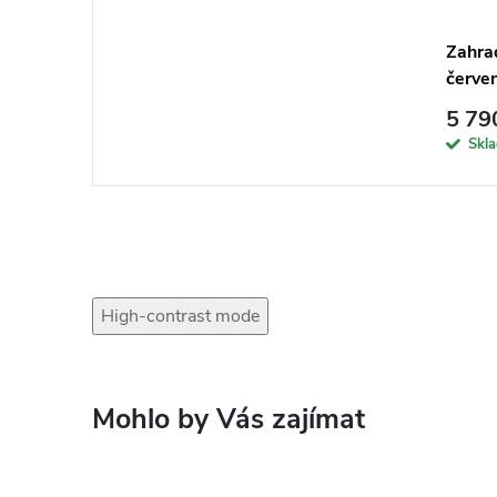
Zahra
červe
5 79
Skl
High-contrast mode