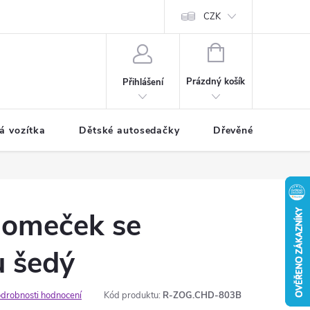
CZK
NÁKUPNÍ
KOŠÍK
Prázdný košík
Přihlášení
á vozítka
Dětské autosedačky
Dřevěné hračky
domeček se
u šedý
drobnosti hodnocení
Kód produktu:
R-ZOG.CHD-803B