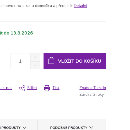
 libovolnou stranu
domečku
a předsíně.
Detailní
13.8.2026
VLOŽIT DO KOŠÍKU
dací pes
Sdílet
Tisk
Značka:
Tomido
Záruka
:
2 roky
CÍ PRODUKTY
PODOBNÉ PRODUKTY