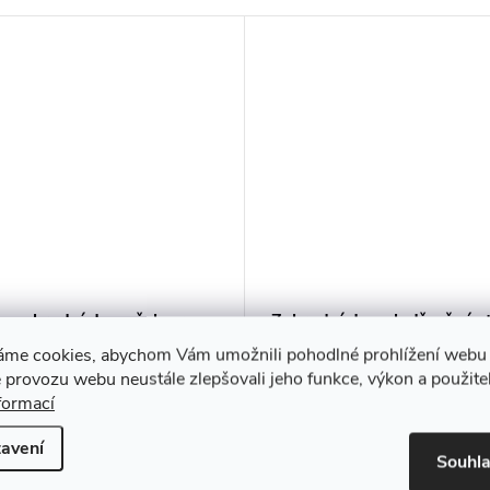
o zahradní domeček pro
Zahradní domek dřevěný s
PINK
křídová tabule
áme cookies, abychom Vám umožnili pohodlné prohlížení webu 
 provozu webu neustále zlepšovali jeho funkce, výkon a použite
0 Kč
2 979 Kč
DO KOŠÍKU
DO KO
formací
adem
Skladem
avení
Souhl