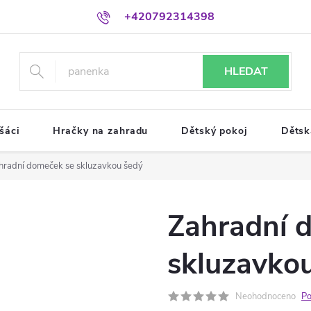
+420792314398
HLEDAT
šáci
Hračky na zahradu
Dětský pokoj
Dětsk
hradní domeček se skluzavkou šedý
Zahradní 
skluzavko
Neohodnoceno
Po