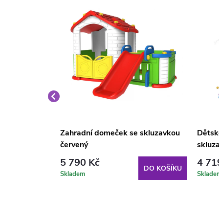
0 cm červená
Zahradní domeček se skluzavkou
Dětské
červený
skluz
5 790 Kč
4 71
DO KOŠÍKU
DO KOŠÍKU
Skladem
Sklade