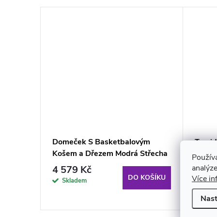
lký pro
Domeček S Basketbalovým
Tomid
Košem a Dřezem Modrá Střecha
děti 
Použív
analýze
4 579 Kč
2 69
KOŠÍKU
DO KOŠÍKU
Více in
Skladem
Skl
Nast