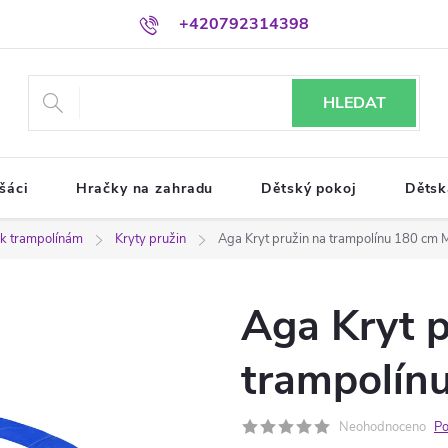
+420792314398
HLEDAT
šáci
Hračky na zahradu
Dětský pokoj
Dětsk
í k trampolínám
Kryty pružin
Aga Kryt pružin na trampolínu 180 cm 
Aga Kryt p
trampolín
Neohodnoceno
Po