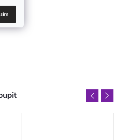
asím
oupit