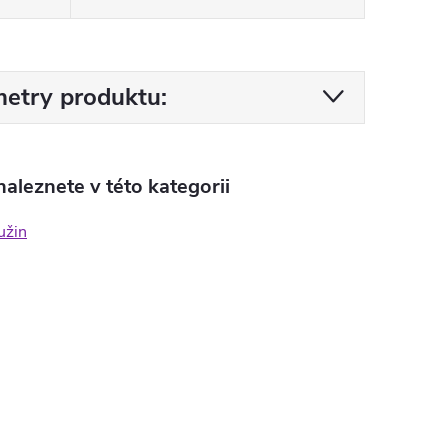
etry produktu:
aleznete v této kategorii
užin