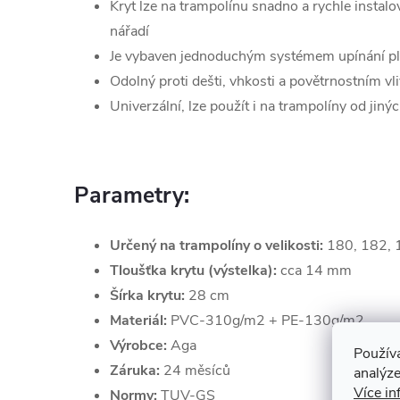
Kryt lze na trampolínu snadno a rychle instalov
nářadí
Je vybaven jednoduchým systémem upínání p
Odolný proti dešti, vhkosti a povětrnostním v
Univerzální, lze použít i na trampolíny od jin
Parametry:
Určený na trampolíny o velikosti:
180, 182, 
Tloušťka krytu (výstelka):
cca 14 mm
Šírka krytu:
28 cm
Materiál:
PVC-310g/m2 + PE-130g/m2
Výrobce:
Aga
Použív
Záruka:
24 měsíců
analýze
Více in
Normy:
TUV-GS