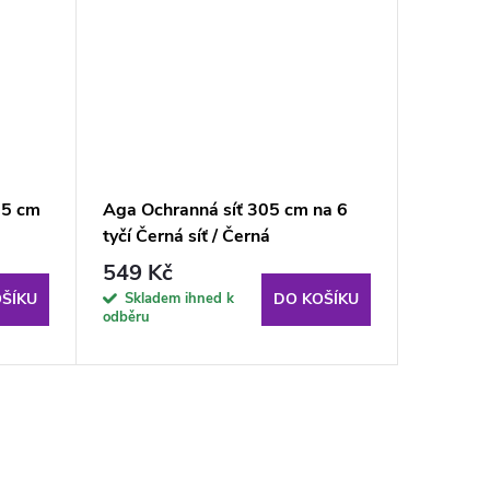
35 cm
Aga Ochranná síť 305 cm na 6
Aga Och
tyčí Černá síť / Černá
tyčí Čer
549 Kč
959 K
Skladem ihned k
Sklade
ŠÍKU
DO KOŠÍKU
odběru
odběru