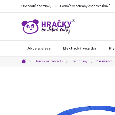
Přejít
Obchodní podmínky
Podmínky ochrany osobních údajů
na
obsah
Akce a slevy
Elektrická vozítka
Ply
Hračky na zahradu
Trampolíny
Příslušenstv
Domů