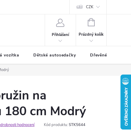
CZK
NÁKUPNÍ
KOŠÍK
Prázdný košík
Přihlášení
á vozítka
Dětské autosedačky
Dřevěné hračky
Modrý
ružin na
u 180 cm Modrý
drobnosti hodnocení
Kód produktu:
STK5644