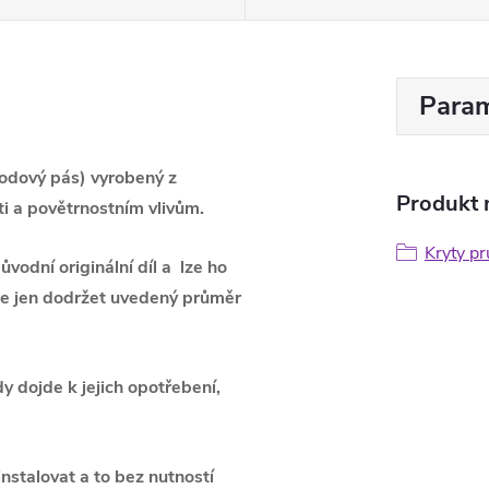
Param
vodový pás) vyrobený z
Produkt n
sti a povětrnostním vlivům.
Kryty pr
vodní originální díl a lze ho
é je jen dodržet uvedený průměr
y dojde k jejich opotřebení,
nstalovat a to bez nutností