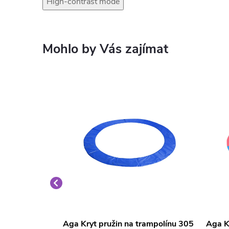
High-contrast mode
rampolínu
Aga Kryt pružin na trampolínu 305
Aga K