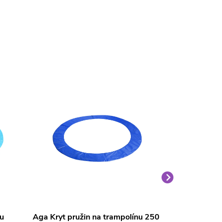
nu
Aga Kryt pružin na trampolínu 250
Aga Kryt pruž