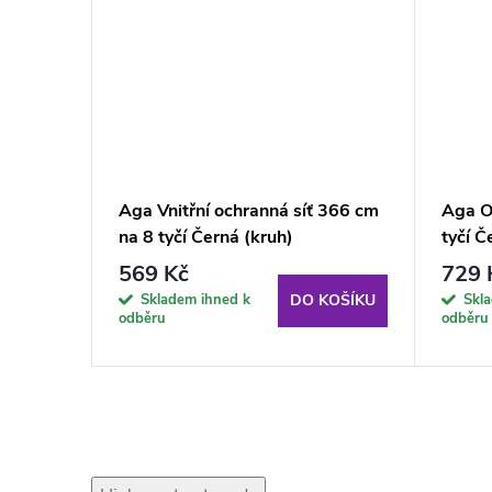
 na
Aga Vnitřní ochranná síť 366 cm
Aga O
na 8 tyčí Černá (kruh)
tyčí Č
569 Kč
729 
Skladem ihned k
Skl
KOŠÍKU
DO KOŠÍKU
odběru
odběru