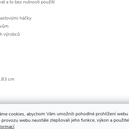
at a to bez nutnosti použítí
lastovými háčky
livům
ých výrobců
183 cm
áme cookies, abychom Vám umožnili pohodlné prohlížení webu 
 provozu webu neustále zlepšovali jeho funkce, výkon a použite
formací