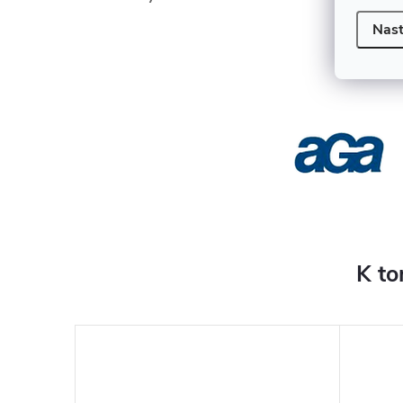
Nast
K to