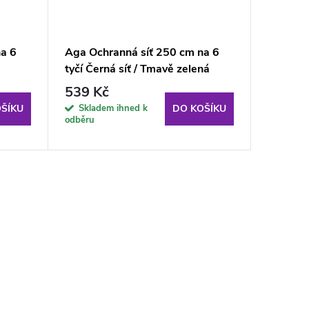
a 6
Aga Ochranná síť 250 cm na 6
Aga Och
tyčí Černá síť / Tmavě zelená
tyčí Čer
539 Kč
1 229
Skladem ihned k
Sklade
ŠÍKU
DO KOŠÍKU
odběru
odběru