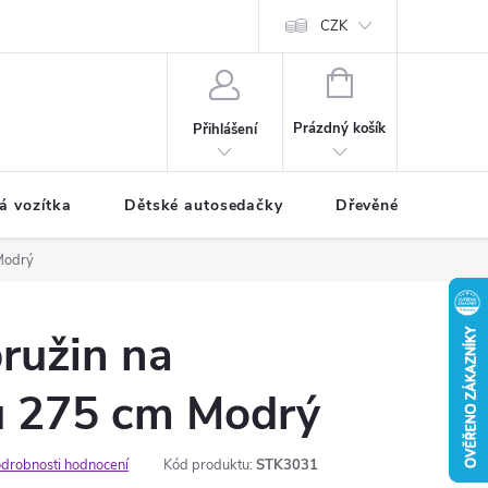
CZK
NÁKUPNÍ
KOŠÍK
Prázdný košík
Přihlášení
á vozítka
Dětské autosedačky
Dřevěné hračky
Modrý
ružin na
u 275 cm Modrý
drobnosti hodnocení
Kód produktu:
STK3031