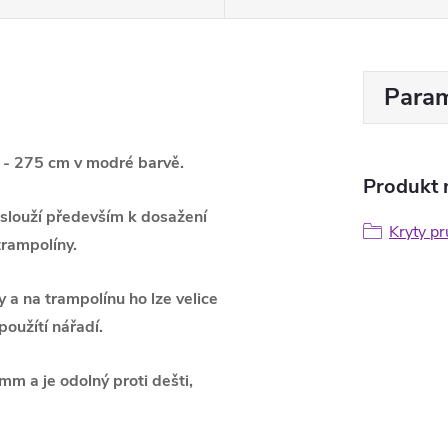
Param
0 - 275 cm v modré barvě.
Produkt n
 slouží především k dosažení
Kryty pr
trampolíny.
 a na trampolínu ho lze velice
použítí nářadí.
m a je odolný proti dešti,