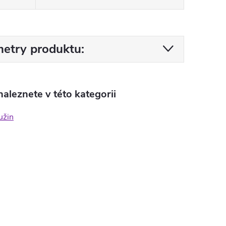
etry produktu:
aleznete v této kategorii
užin