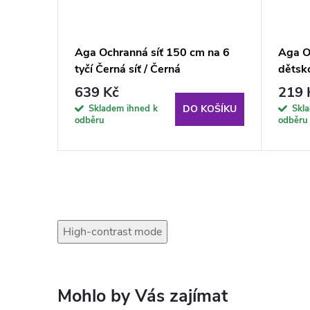
 na 6
Aga Ochranná síť 150 cm na 6
Aga O
tyčí Černá síť / Černá
dětsk
639 Kč
219 
Skladem ihned k
Skl
KOŠÍKU
DO KOŠÍKU
odběru
odběru
High-contrast mode