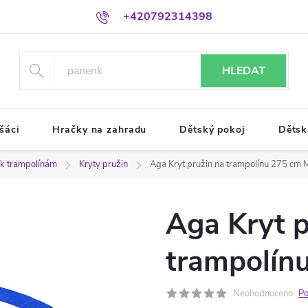
+420792314398
HLEDAT
šáci
Hračky na zahradu
Dětský pokoj
Dětsk
í k trampolínám
Kryty pružin
Aga Kryt pružin na trampolínu 275 cm 
Aga Kryt p
trampolín
Neohodnoceno
Po