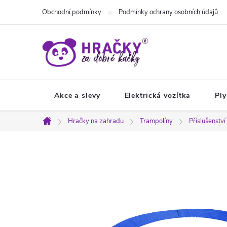
Přejít
Obchodní podmínky
Podmínky ochrany osobních údajů
na
obsah
Akce a slevy
Elektrická vozítka
Ply
Hračky na zahradu
Trampolíny
Příslušenstv
Domů