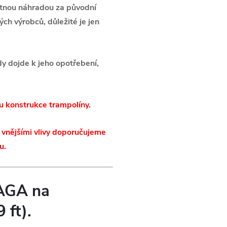
otnou náhradou za původní
ých výrobců, důležité je jen
dy dojde k jeho opotřebení,
u konstrukce trampolíny.
 vnějšími vlivy doporučujeme
u.
 AGA na
 ft).