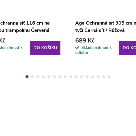
chranná síť 116 cm na
Aga Ochranná síť 305 cm n
ou trampolínu Červená
tyčí Černá síť / Růžová
Kč
689 Kč
adem ihned k
Skladem ihned k
DO KOŠÍKU
DO KO
odběru