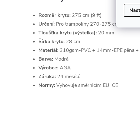
Nast
Rozměr krytu:
275 cm (9 ft)
Určení:
Pro trampolíny 270-275 cm
Tloušťka
krytu (výstelka):
20 mm
Šírka krytu:
28 cm
Materiál:
310gsm-PVC + 14mm-EPE pěna +
Barva:
Modrá
Výrobce:
AGA
Záruka:
24 měsíců
Normy:
Vyhovuje směrnicím EU, CE