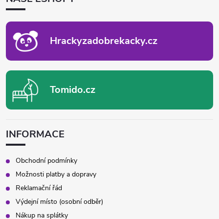
A
T
Í
Hrackyzadobrekacky.cz
Tomido.cz
INFORMACE
Obchodní podmínky
Možnosti platby a dopravy
Reklamační řád
Výdejní místo (osobní odběr)
Nákup na splátky