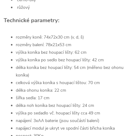
růžový
Technické parametry:
rozměry koně: 74x72x30 cm (v, d, š)
rozměry balení: 78x21x53 cm
výška koníka bez houpací lišty: 62 cm
výška koníka po sedlo bez houpací lišty: 42 cm
délka koníka bez houpací lišty: 54 cm (měřeno bez ohonu
koníka)
celková výška koníka s houpací lištou: 70 cm
délka ohonu koníka: 22 cm
šířka sedla: 17 cm
délka noh koníka bez houpací lišty: 24 cm
výška po sedadlo vč. houpací lišty cca 49 cm
napájení: 3xAA baterie (jsou součástí balení)
napájecí modul je ukryt ve spodní části břicha koníka
nosnost: 30Kg