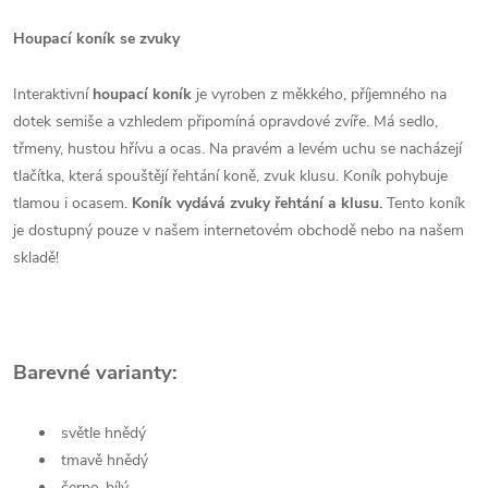
Houpací koník se zvuky
Interaktivní
houpací koník
je vyroben z měkkého, příjemného na
dotek semiše a vzhledem připomíná opravdové zvíře. Má sedlo,
třmeny, hustou hřívu a ocas. Na pravém a levém uchu se nacházejí
tlačítka, která spouštějí řehtání koně, zvuk klusu. Koník pohybuje
tlamou i ocasem.
Koník vydává zvuky řehtání a klusu.
Tento koník
je dostupný pouze v našem internetovém obchodě nebo na našem
skladě!
Barevné varianty:
světle hnědý
tmavě hnědý
černo-bílý