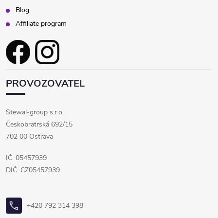
Blog
Affiliate program
PROVOZOVATEL
Stewal-group s.r.o.
Českobratrská 692/15
702 00 Ostrava
IČ: 05457939
DIČ: CZ05457939
+420 792 314 398