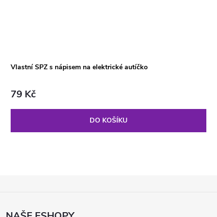
Vlastní SPZ s nápisem na elektrické autíčko
79 Kč
DO KOŠÍKU
Z
Á
P
NAŠE ESHOPY