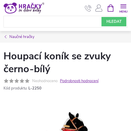
Přejít
NÁKUPNÍ
KOŠÍK
na
obsah
HLEDAT
Naučné hračky
Houpací koník se zvuky
černo-bílý
Neohodnoceno
Podrobnosti hodnocení
Kód produktu:
L-2250