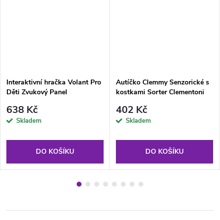
Interaktivní hračka Volant Pro
Autíčko Clemmy Senzorické s
Děti Zvukový Panel
kostkami Sorter Clementoni
638 Kč
402 Kč
Skladem
Skladem
DO KOŠÍKU
DO KOŠÍKU