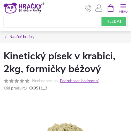
Přejít
NÁKUPNÍ
KOŠÍK
na
obsah
HLEDAT
Naučné hračky
Kinetický písek v krabici,
2kg, formičky béžový
Neohodnoceno
Podrobnosti hodnocení
Kód produktu:
KX9511_3