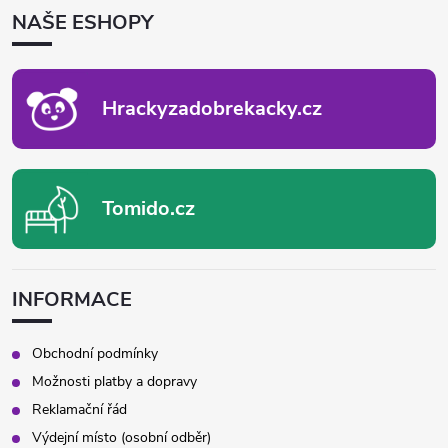
P
NAŠE ESHOPY
A
T
Í
Hrackyzadobrekacky.cz
Tomido.cz
INFORMACE
Obchodní podmínky
Možnosti platby a dopravy
Reklamační řád
Výdejní místo (osobní odběr)