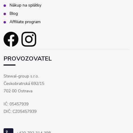
Nákup na splátky
Blog
Affiliate program
PROVOZOVATEL
Stewal-group s.r.o.
Českobratrská 692/15
702 00 Ostrava
IČ: 05457939
DIČ: CZ05457939