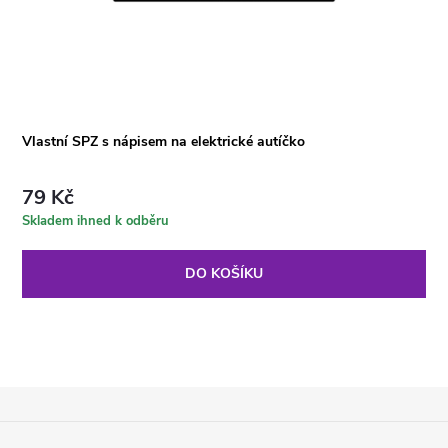
Vlastní SPZ s nápisem na elektrické autíčko
79 Kč
Skladem ihned k odběru
DO KOŠÍKU
Z
Á