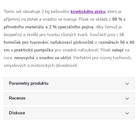
Tento set obsahuje 2 kg béžového
kinetického písku
, který je
příjemný na dotek a snadno se tvaruje. Písek se skládá z
98 % z
přírodního materiálu a 2 % speciálního pojiva
, díky čemuž je
bezpečný a skvělý pro tvorbu různých tvarů. Součástí jsou i 1
6
formiček pro tvarován
í,
nafukovací
pískoviště
o r
ozměrech 56 x 40
cm
a
praktická pumpička
pro snadné nafouknutí. Písek
nelepí
na
ruce,
nevysychá
a
snadno se uklízí
. Perfektní pro rozvoj tvořivosti,
smyslových a motorických dovedností.
Parametry produktu
Recenze
Diskuse