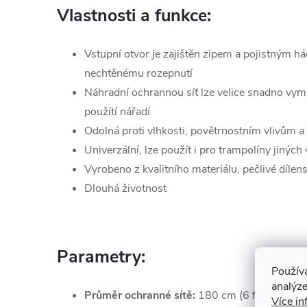
Vlastnosti a funkce:
Vstupní otvor je zajištěn zipem a pojistným h
nechtěnému rozepnutí
Náhradní ochrannou síť lze velice snadno vymě
použítí nářadí
Odolná proti vlhkosti, povětrnostním vlivům a
Univerzální, lze použít i pro trampolíny jiných
Vyrobeno z kvalitního materiálu, pečlivé díle
Dlouhá životnost
Parametry:
Použív
analýze
Průměr ochranné sítě:
180 cm (6 ft)
Více in