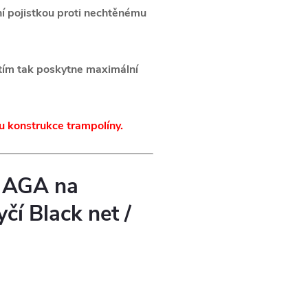
ní pojistkou proti nechtěnému
 tím tak poskytne maximální
u konstrukce trampolíny.
ě AGA na
čí Black net /