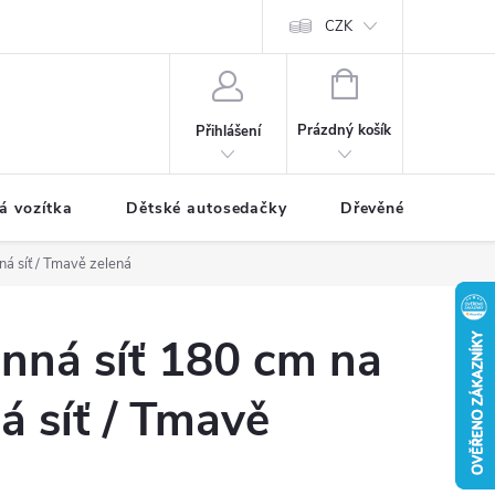
CZK
NÁKUPNÍ
KOŠÍK
Prázdný košík
Přihlášení
á vozítka
Dětské autosedačky
Dřevěné hračky
ná síť / Tmavě zelená
nná síť 180 cm na
á síť / Tmavě