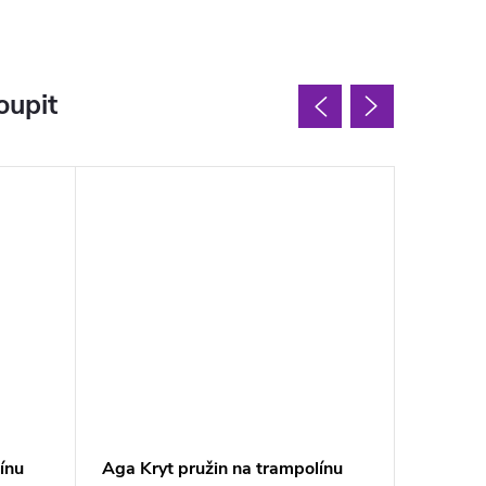
oupit
ínu
Aga Kryt pružin na trampolínu
Aga Kry