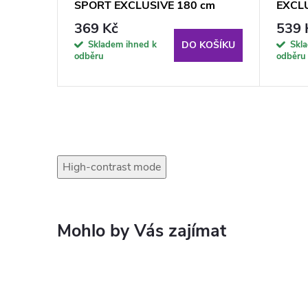
SPORT EXCLUSIVE 180 cm
EXCLU
Světle modrý
369 Kč
539 
Skladem ihned k
Skl
KOŠÍKU
DO KOŠÍKU
odběru
odběru
High-contrast mode