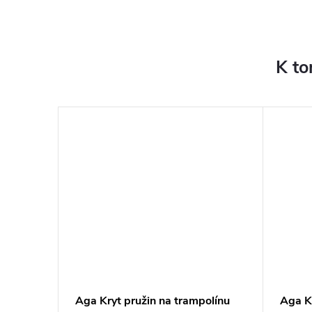
K to
olínu
Aga Kryt pružin na trampolínu
Aga Kr