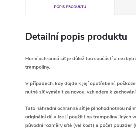
POPIS PRODUKTU
Detailní popis produktu
Horní ochranná síť je důležitou součástí a nezby
trampolíny.
V případech, kdy dojde k její opotřebení, poškození
nutné
síť
vyměnit za novou, vzhledem k zachování
Tato náhradní ochranná síť je plnohodnotnou náh
originální díl
a l
ze jí použít i na trampolíny jiných 
původní rozměry sítě (velikost) a počet pouzder (