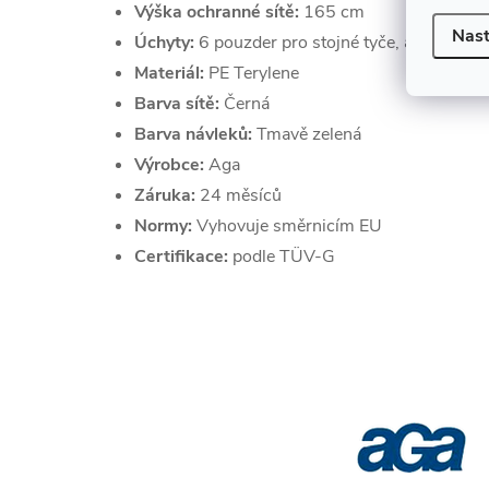
Výška ochranné sítě:
165 cm
Nast
Úchyty:
6 pouzder pro stojné tyče, až do prů
Materiál:
PE Terylene
Barva sítě:
Černá
Barva návleků:
Tmavě zelená
Výrobce:
Aga
Záruka:
24 měsíců
Normy:
Vyhovuje směrnicím EU
Certifikace:
podle TÜV-G