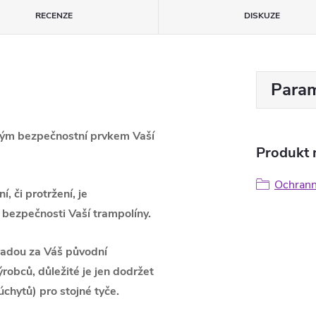
RECENZE
DISKUZE
Param
tným bezpečnostní prvkem Vaší
Produkt n
Ochrann
, či protržení, je
 bezpečnosti Vaší trampolíny.
radou za Váš původní
výrobců,
důležité je jen dodržet
úchytů) pro stojné tyče.