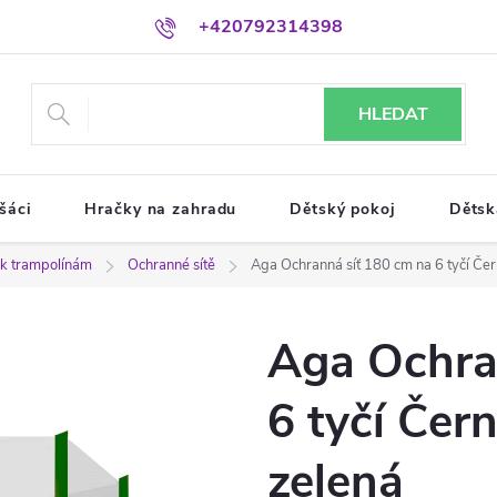
+420792314398
HLEDAT
šáci
Hračky na zahradu
Dětský pokoj
Dětsk
í k trampolínám
Ochranné sítě
Aga Ochranná síť 180 cm na 6 tyčí Čer
Aga Ochra
6 tyčí Čern
zelená