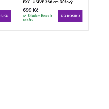
EXCLUSIVE 366 cm Růžový
250 cm 
699 Kč
529 K
Skladem ihned k
Sklade
ŠÍKU
DO KOŠÍKU
odběru
odběru