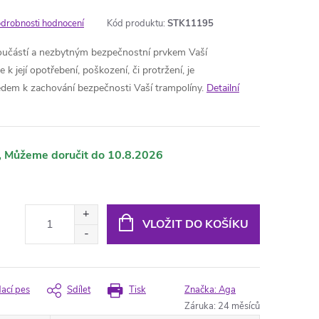
drobnosti hodnocení
Kód produktu:
STK11195
součástí a nezbytným bezpečnostní prvkem Vaší
 k její opotřebení, poškození, či protržení, je
edem k zachování bezpečnosti Vaší trampolíny.
Detailní
10.8.2026
VLOŽIT DO KOŠÍKU
dací pes
Sdílet
Tisk
Značka:
Aga
Záruka
:
24 měsíců