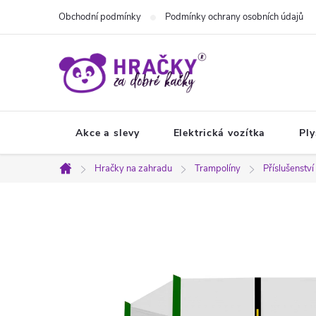
Přejít
Obchodní podmínky
Podmínky ochrany osobních údajů
na
obsah
Akce a slevy
Elektrická vozítka
Ply
Hračky na zahradu
Trampolíny
Příslušenstv
Domů