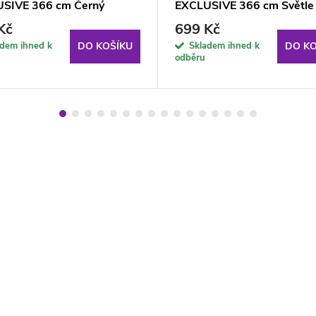
SIVE 366 cm Černý
EXCLUSIVE 366 cm Světle
modrý
Kč
699 Kč
adem ihned k
Skladem ihned k
DO KOŠÍKU
DO KO
odběru