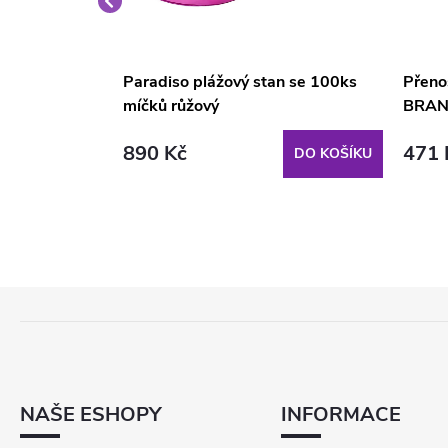
 ks růžové-
Paradiso plážový stan se 100ks
Přeno
míčků růžový
BRA
890 Kč
471 
DO KOŠÍKU
DO KOŠÍKU
Z
Á
P
A
T
NAŠE ESHOPY
INFORMACE
Í