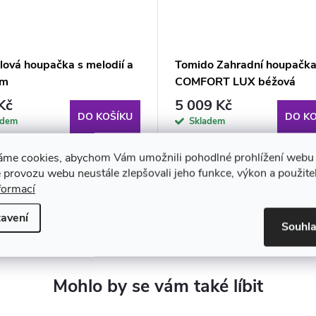
lová houpačka s melodií a
Tomido Zahradní houpačk
em
COMFORT LUX béžová
Kč
5 009 Kč
DO KOŠÍKU
DO KO
adem
Skladem
áme cookies, abychom Vám umožnili pohodlné prohlížení webu 
 provozu webu neustále zlepšovali jeho funkce, výkon a použite
formací
avení
Souhl