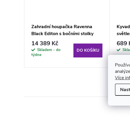
KULATÁ
Zahradní houpačka Ravenna
Kyvad
lemování
Black Editon s bočními stolky
světl
H024-07IB PATIO
14 389 Kč
689 
KOŠÍKU
Skladem - do
Skl
DO KOŠÍKU
týdne
Použív
analýze
Více in
Nast