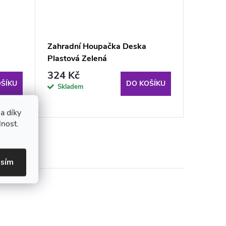
a
Zahradní Houpačka Deska
Aga Záv
Plastová Zelená
cm Čtyř
324 Kč
799 K
ŠÍKU
DO KOŠÍKU
Skladem
Sklade
odběru
a díky
lnost.
asím