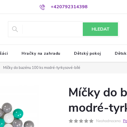
+420792314398
HLEDAT
šáci
Hračky na zahradu
Dětský pokoj
Dětsk
Míčky do bazénu 100 ks modré-tyrkysové-bílé
Míčky do 
modré-tyr
Neohodnoceno
Po