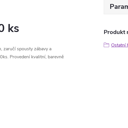
Param
0 ks
Produkt n
Ostatní 
n, zaručí spousty zábavy a
0ks. Provedení kvalitní, barevně