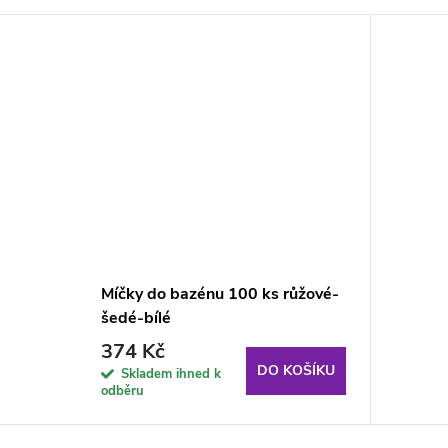
Míčky do bazénu 100 ks růžové-
šedé-bílé
374 Kč
DO KOŠÍKU
Skladem ihned k
odběru