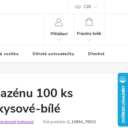
CZK
NÁKUPNÍ
KOŠÍK
Prázdný košík
Přihlášení
á vozítka
Dětské autosedačky
Dřevěné hračky
bazénu 100 ks
kysové-bílé
drobnosti hodnocení
Kód produktu:
2_15864_78621