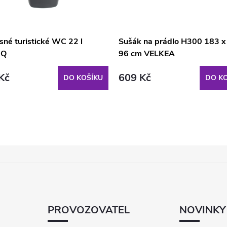
sné turistické WC 22 l
Sušák na prádlo H300 183 x
NQ
96 cm VELKEA
Kč
609 Kč
DO KOŠÍKU
DO KO
PROVOZOVATEL
NOVINKY