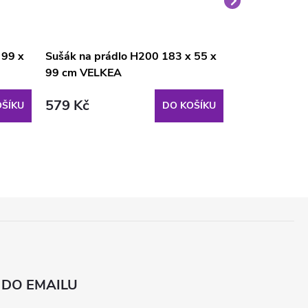
 99 x
Sušák na prádlo H200 183 x 55 x
Šedý sušák n
99 cm VELKEA
99 x 96 cm 
579 Kč
659 Kč
ŠÍKU
DO KOŠÍKU
 DO EMAILU