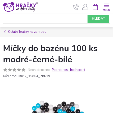
Přejít
NÁKUPNÍ
KOŠÍK
na
obsah
HLEDAT
Ostatní hračky na zahradu
Míčky do bazénu 100 ks
modré-černé-bílé
Neohodnoceno
Podrobnosti hodnocení
Kód produktu:
2_15864_78619