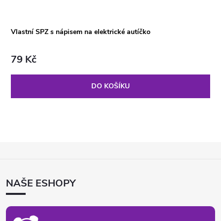
Vlastní SPZ s nápisem na elektrické autíčko
79 Kč
DO KOŠÍKU
Z
Á
P
NAŠE ESHOPY
A
T
Í