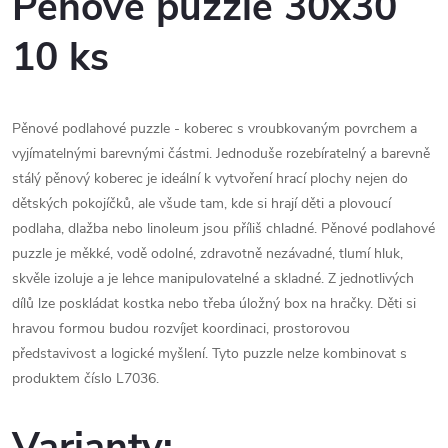
Pěnové puzzle 30x30
10 ks
Pěnové podlahové puzzle - koberec s vroubkovaným povrchem a
vyjímatelnými barevnými částmi. Jednoduše rozebíratelný a barevně
stálý pěnový koberec je ideální k vytvoření hrací plochy nejen do
dětských pokojíčků, ale všude tam, kde si hrají děti a plovoucí
podlaha, dlažba nebo linoleum jsou příliš chladné. Pěnové podlahové
puzzle je měkké, vodě odolné, zdravotně nezávadné, tlumí hluk,
skvěle izoluje a je lehce manipulovatelné a skladné. Z jednotlivých
dílů lze poskládat kostka nebo třeba úložný box na hračky. Děti si
hravou formou budou rozvíjet koordinaci, prostorovou
představivost a logické myšlení. Tyto puzzle nelze kombinovat s
produktem číslo L7036.
Varianty: