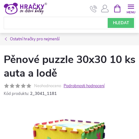
Přejít
NÁKUPNÍ
KOŠÍK
na
obsah
HLEDAT
Ostatní hračky pro nejmenší
Pěnové puzzle 30x30 10 ks
auta a lodě
Neohodnoceno
Podrobnosti hodnocení
Kód produktu:
2_3041_1181