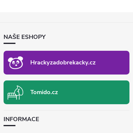
Z
Á
P
NAŠE ESHOPY
A
T
Í
Hrackyzadobrekacky.cz
Tomido.cz
INFORMACE