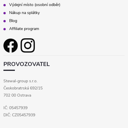
Výdejní místo (osobní odběr)
Nákup na splátky
Blog
Affiliate program
PROVOZOVATEL
Stewal-group s.r.o.
Českobratrská 692/15
702 00 Ostrava
IČ: 05457939
DIČ: CZ05457939