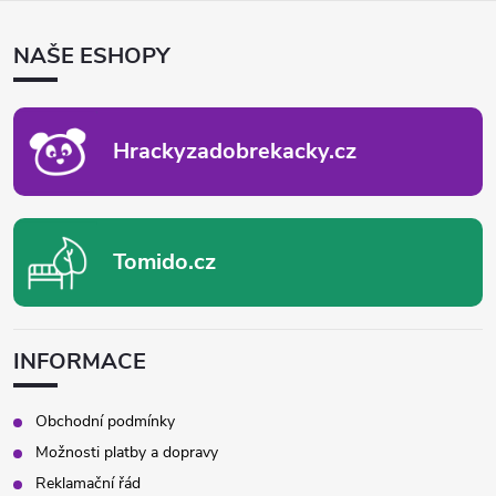
Á
P
NAŠE ESHOPY
A
T
Í
Hrackyzadobrekacky.cz
Tomido.cz
INFORMACE
Obchodní podmínky
Možnosti platby a dopravy
Reklamační řád