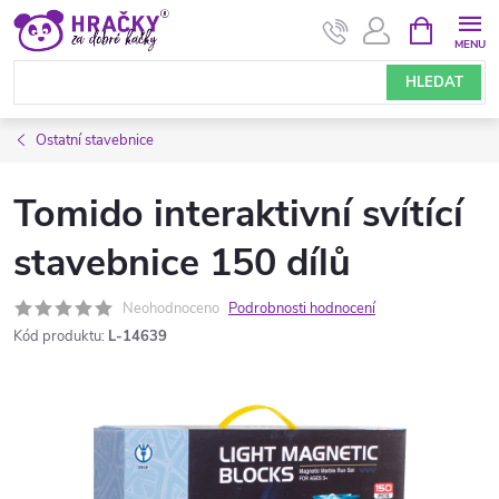
Přejít
NÁKUPNÍ
KOŠÍK
na
obsah
HLEDAT
Ostatní stavebnice
Tomido interaktivní svítící
stavebnice 150 dílů
Neohodnoceno
Podrobnosti hodnocení
Kód produktu:
L-14639