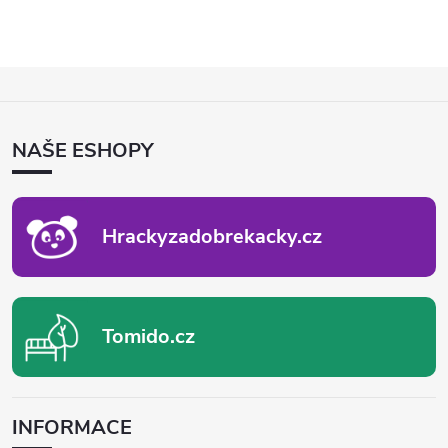
Z
Á
P
NAŠE ESHOPY
A
T
Í
Hrackyzadobrekacky.cz
Tomido.cz
INFORMACE