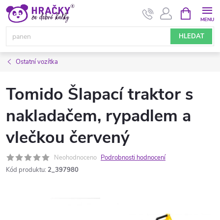
Přejít
NÁKUPNÍ
KOŠÍK
na
obsah
HLEDAT
Ostatní vozítka
Tomido Šlapací traktor s
nakladačem, rypadlem a
vlečkou červený
Neohodnoceno
Podrobnosti hodnocení
Kód produktu:
2_397980