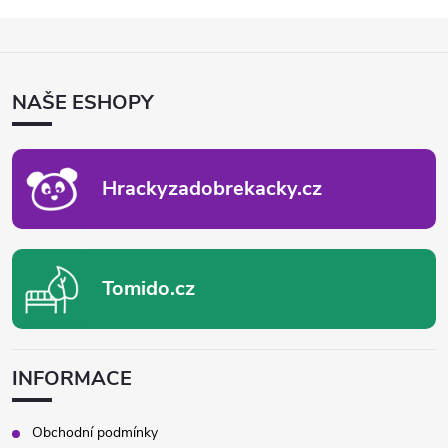
Z
Á
P
NAŠE ESHOPY
A
T
Í
Hrackyzadobrekacky.cz
Tomido.cz
INFORMACE
Obchodní podmínky