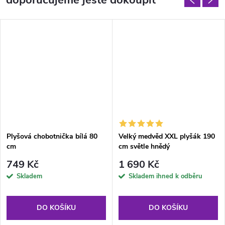
doporučujeme ještě dokoupit
Plyšová chobotnička bílá 80
Velký medvěd XXL plyšák 190
cm
cm světle hnědý
749 Kč
1 690 Kč
Skladem
Skladem ihned k odběru
DO KOŠÍKU
DO KOŠÍKU