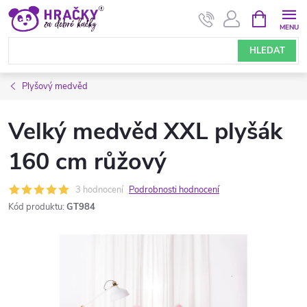
Přejít
NÁKUPNÍ
KOŠÍK
na
obsah
HLEDAT
Plyšový medvěd
Velký medvěd XXL plyšák
160 cm růžový
3 hodnocení
Podrobnosti hodnocení
Kód produktu:
GT984