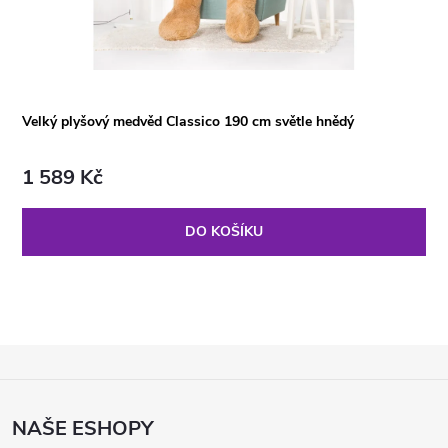
Velký plyšový medvěd Classico 190 cm světle hnědý
1 589 Kč
DO KOŠÍKU
Z
Á
P
NAŠE ESHOPY
A