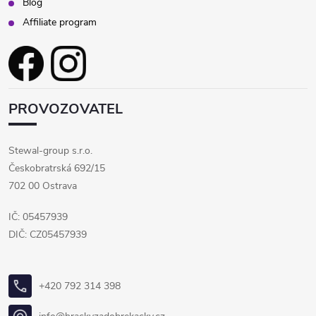
Blog
Affiliate program
PROVOZOVATEL
Stewal-group s.r.o.
Českobratrská 692/15
702 00 Ostrava
IČ: 05457939
DIČ: CZ05457939
+420 792 314 398