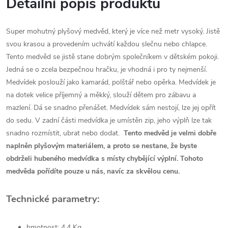
Detailní popis produktu
Super mohutný plyšový medvěd, který je více než metr vysoký. Jistě
svou krasou a provedením uchvátí každou slečnu nebo chlapce.
Tento medvěd se jistě stane dobrým společníkem v dětském pokoji.
Jedná se o zcela bezpečnou hračku, je vhodná i pro ty nejmenší.
Medvídek poslouží jako kamarád, polštář nebo opěrka. Medvídek je
na dotek velice příjemný a měkký, slouží dětem pro zábavu a
mazlení. Dá se snadno přenášet. Medvídek sám nestojí, lze jej opřít
do sedu. V zadní části medvídka je umístěn zip, jeho výplň lze tak
snadno rozmístit, ubrat nebo dodat.
Tento medvěd je velmi dobře
naplněn plyšovým materiálem, a proto se nestane, že byste
obdrželi hubeného medvídka s místy chybějící výplní. Tohoto
medvěda pořídíte pouze u nás, navíc za skvělou cenu.
Technické parametry:
hmotnost: 4,4 Kg