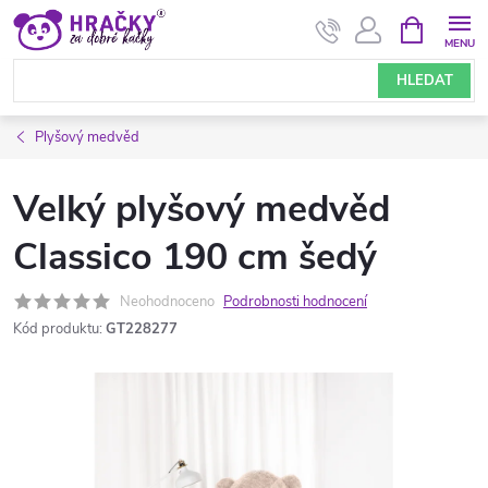
Přejít
NÁKUPNÍ
KOŠÍK
na
obsah
HLEDAT
Plyšový medvěd
Velký plyšový medvěd
Classico 190 cm šedý
Neohodnoceno
Podrobnosti hodnocení
Kód produktu:
GT228277