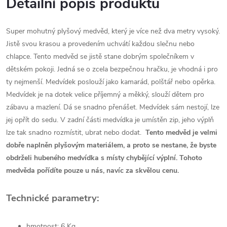
Detailní popis produktu
Super mohutný plyšový medvěd, který je více než dva metry vysoký.
Jistě svou krasou a provedením uchvátí každou slečnu nebo
chlapce. Tento medvěd se jistě stane dobrým společníkem v
dětském pokoji. Jedná se o zcela bezpečnou hračku, je vhodná i pro
ty nejmenší. Medvídek poslouží jako kamarád, polštář nebo opěrka.
Medvídek je na dotek velice příjemný a měkký, slouží dětem pro
zábavu a mazlení. Dá se snadno přenášet. Medvídek sám nestojí, lze
jej opřít do sedu. V zadní části medvídka je umístěn zip, jeho výplň
lze tak snadno rozmístit, ubrat nebo dodat.
Tento medvěd je velmi
dobře naplněn plyšovým materiálem, a proto se nestane, že byste
obdrželi hubeného medvídka s místy chybějící výplní. Tohoto
medvěda pořídíte pouze u nás, navíc za skvělou cenu.
Technické parametry:
hmotnost: 6 Kg