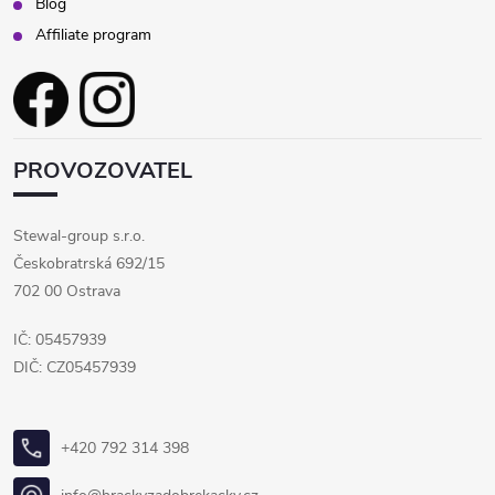
Blog
Affiliate program
PROVOZOVATEL
Stewal-group s.r.o.
Českobratrská 692/15
702 00 Ostrava
IČ: 05457939
DIČ: CZ05457939
+420 792 314 398