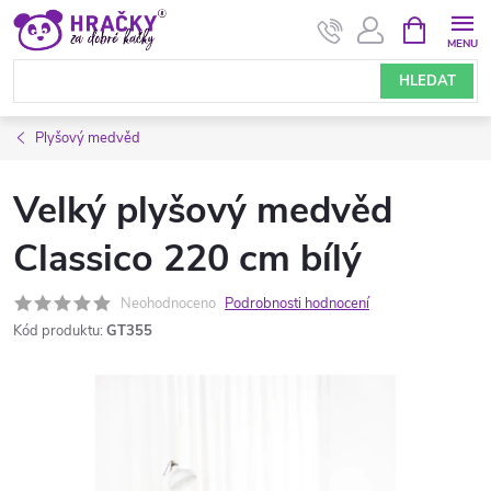
Přejít
NÁKUPNÍ
KOŠÍK
na
obsah
HLEDAT
Plyšový medvěd
Velký plyšový medvěd
Classico 220 cm bílý
Neohodnoceno
Podrobnosti hodnocení
Kód produktu:
GT355