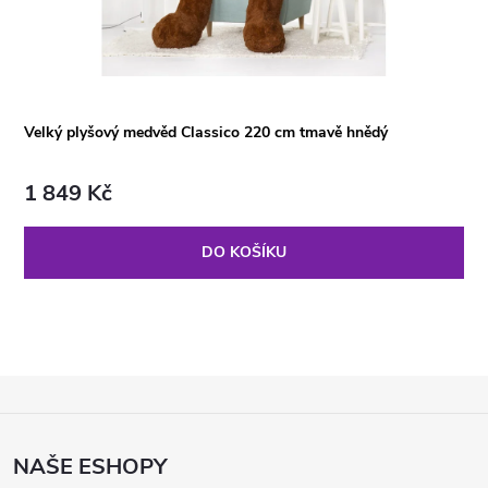
Velký plyšový medvěd Classico 220 cm tmavě hnědý
1 849 Kč
DO KOŠÍKU
Z
Á
P
NAŠE ESHOPY
A