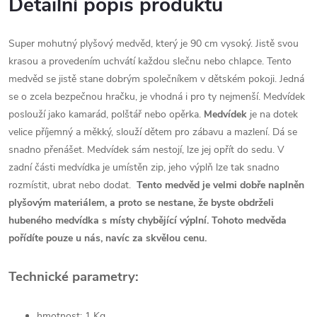
Detailní popis produktu
Super mohutný plyšový medvěd, který je 90 cm vysoký. Jistě svou
krasou a provedením uchvátí každou slečnu nebo chlapce. Tento
medvěd se jistě stane dobrým společníkem v dětském pokoji. Jedná
se o zcela bezpečnou hračku, je vhodná i pro ty nejmenší. Medvídek
poslouží jako kamarád, polštář nebo opěrka.
Medvídek
je na dotek
velice příjemný a měkký, slouží dětem pro zábavu a mazlení. Dá se
snadno přenášet. Medvídek sám nestojí, lze jej opřít do sedu. V
zadní části medvídka je umístěn zip, jeho výplň lze tak snadno
rozmístit, ubrat nebo dodat.
Tento medvěd je velmi dobře naplněn
plyšovým materiálem, a proto se nestane, že byste obdrželi
hubeného medvídka s místy chybějící výplní. Tohoto medvěda
pořídíte pouze u nás, navíc za skvělou cenu.
Technické parametry:
hmotnost: 1 Kg