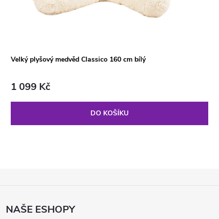
Velký plyšový medvěd Classico 160 cm bílý
1 099 Kč
DO KOŠÍKU
Z
Á
P
NAŠE ESHOPY
A