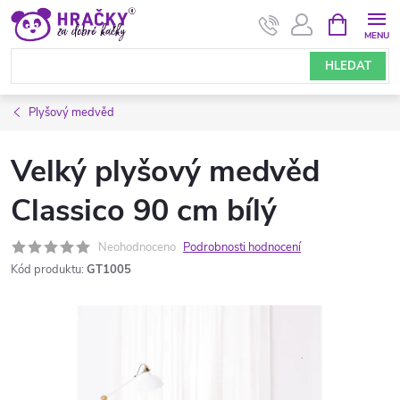
Přejít
NÁKUPNÍ
KOŠÍK
na
obsah
HLEDAT
Plyšový medvěd
Velký plyšový medvěd
Classico 90 cm bílý
Neohodnoceno
Podrobnosti hodnocení
Kód produktu:
GT1005