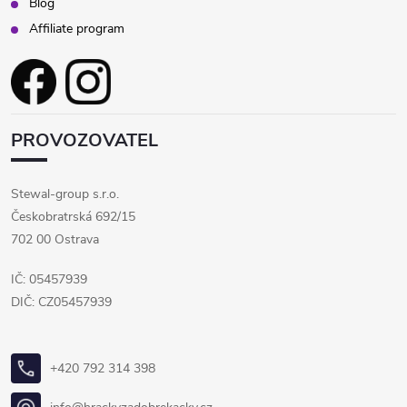
Blog
Affiliate program
PROVOZOVATEL
Stewal-group s.r.o.
Českobratrská 692/15
702 00 Ostrava
IČ: 05457939
DIČ: CZ05457939
+420 792 314 398