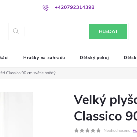
+420792314398
HLEDAT
šáci
Hračky na zahradu
Dětský pokoj
Dětsk
ěd Classico 90 cm světle hnědý
Velký ply
Classico 9
Neohodnoceno
Po