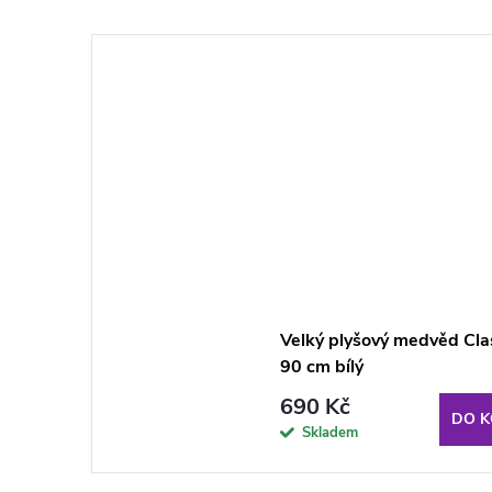
Velký plyšový medvěd Cla
90 cm bílý
690 Kč
DO K
Skladem