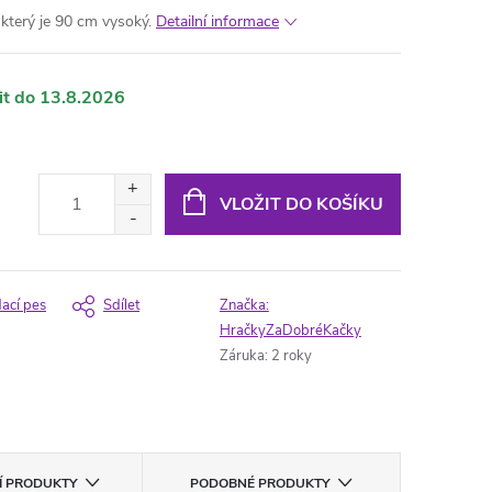
terý je 90 cm vysoký.
Detailní informace
13.8.2026
VLOŽIT DO KOŠÍKU
dací pes
Sdílet
Značka:
HračkyZaDobréKačky
Záruka
:
2 roky
CÍ PRODUKTY
PODOBNÉ PRODUKTY