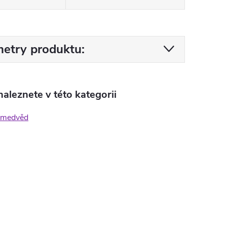
etry produktu:
aleznete v této kategorii
 medvěd