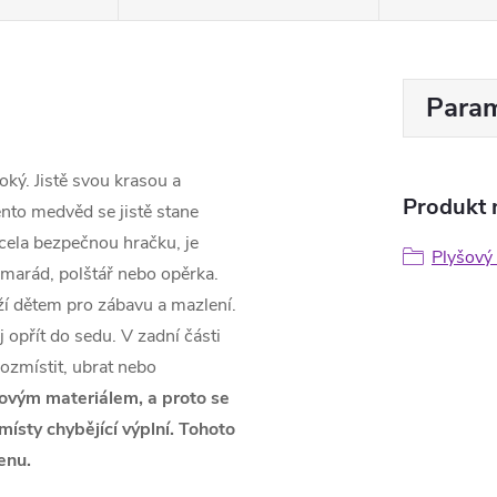
Param
ký. Jistě svou krasou a
Produkt n
nto medvěd se jistě stane
cela bezpečnou hračku, je
Plyšový
amarád, polštář nebo opěrka.
ží dětem pro zábavu a mazlení.
 opřít do sedu. V zadní části
rozmístit, ubrat nebo
ovým materiálem, a proto se
ísty chybějící výplní. Tohoto
enu.