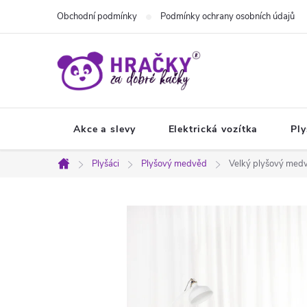
Přejít
Obchodní podmínky
Podmínky ochrany osobních údajů
na
obsah
Akce a slevy
Elektrická vozítka
Ply
Plyšáci
Plyšový medvěd
Velký plyšový medv
Domů