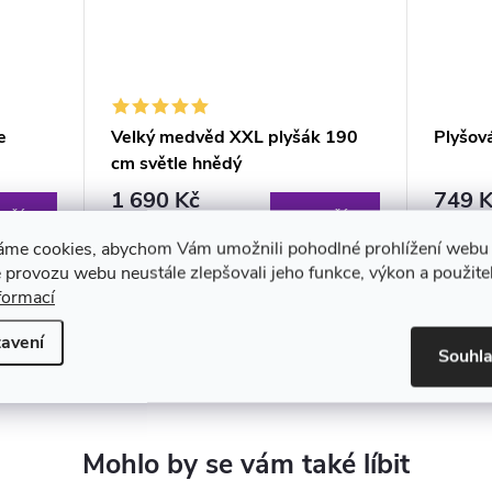
e
Velký medvěd XXL plyšák 190
Plyšov
cm světle hnědý
1 690 Kč
749 K
OŠÍKU
DO KOŠÍKU
Skladem
Skla
áme cookies, abychom Vám umožnili pohodlné prohlížení webu 
 provozu webu neustále zlepšovali jeho funkce, výkon a použite
formací
avení
Souhl