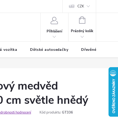
CZK
NÁKUPNÍ
KOŠÍK
Prázdný košík
Přihlášení
á vozítka
Dětské autosedačky
Dřevěné hračky
šový medvěd
0 cm světle hnědý
drobnosti hodnocení
Kód produktu:
GT336