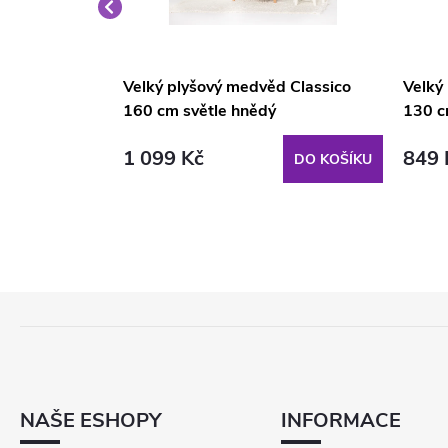
d Classico
Velký plyšový medvěd Classico
Velký
160 cm světle hnědý
130 c
1 099 Kč
849 
DO KOŠÍKU
DO KOŠÍKU
Z
Á
P
A
T
NAŠE ESHOPY
INFORMACE
Í