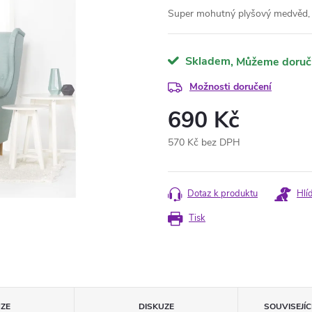
Super mohutný plyšový medvěd, k
Skladem
Možnosti doručení
690 Kč
570 Kč bez DPH
Měrná
cena:
Dotaz k produktu
Hlí
Tisk
ZE
DISKUZE
SOUVISEJÍ