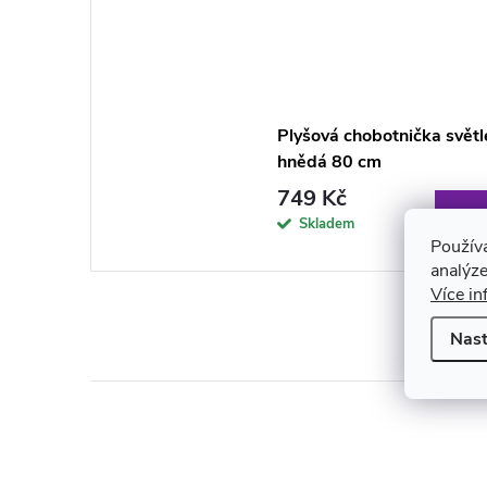
Plyšová chobotnička světl
hnědá 80 cm
749 Kč
DO K
Skladem
Použív
analýze
Více in
Nast