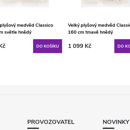
 plyšový medvěd Classico
Velký plyšový medvěd Classi
m světle hnědý
160 cm tmavě hnědý
Kč
1 099 Kč
DO KOŠÍKU
DO KO
PROVOZOVATEL
NOVINKY