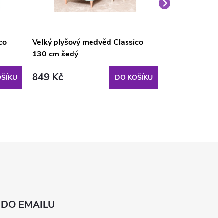
co
Velký plyšový medvěd Classico
Velký plyšový
130 cm šedý
160 cm fialov
849 Kč
1 099 Kč
ŠÍKU
DO KOŠÍKU
 DO EMAILU