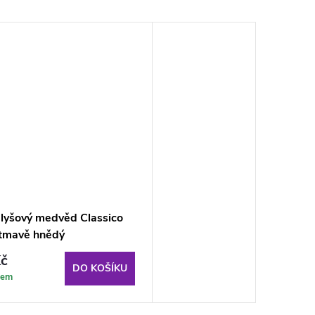
plyšový medvěd Classico
tmavě hnědý
č
DO KOŠÍKU
dem