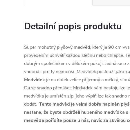
Detailní popis produktu
Super mohutný plyšový medvěd, který je 90 cm vyso
provedením uchvátí každou slečnu nebo chlapce. Te
dobrým společníkem v dětském pokoji. Jedná se o z
vhodná i pro ty nejmenší. Medvídek poslouží jako k
Medvídek
je na dotek velice příjemný a měkký, slou
Dá se snadno přenášet. Medvídek sám nestojí, lze jej
medvídka je umístěn zip, jeho výplň lze tak snadno 
dodat.
Tento medvěd je velmi dobře naplněn plyš
nestane, že byste obdrželi hubeného medvídka s m
medvěda pořídíte pouze u nás, navíc za skvělou c