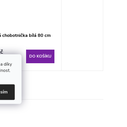
á chobotnička bílá 80 cm
č
DO KOŠÍKU
dem
a díky
lnost.
asím