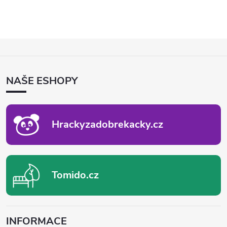
Z
Á
P
NAŠE ESHOPY
A
T
Í
Hrackyzadobrekacky.cz
Tomido.cz
INFORMACE