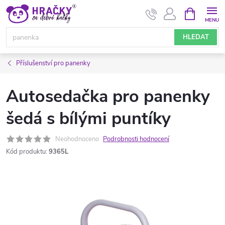
Přejít
NÁKUPNÍ
KOŠÍK
na
obsah
HLEDAT
Příslušenství pro panenky
Autosedačka pro panenky
šedá s bílými puntíky
Neohodnoceno
Podrobnosti hodnocení
Kód produktu:
9365L