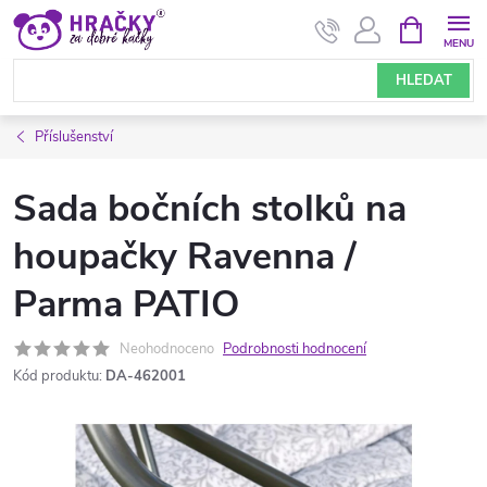
Přejít
NÁKUPNÍ
KOŠÍK
na
obsah
HLEDAT
Příslušenství
Sada bočních stolků na
houpačky Ravenna /
Parma PATIO
Neohodnoceno
Podrobnosti hodnocení
Kód produktu:
DA-462001