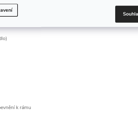
avení
Souhl
dlo)
pevnění k rámu