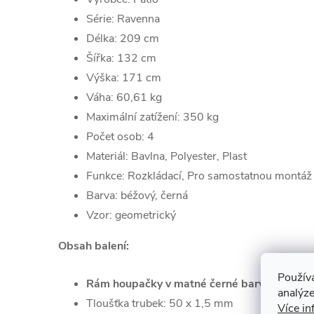
Série:
Ravenna
Délka:
209
cm
Šířka:
132
cm
Výška:
171
cm
Váha: 60,61 kg
Maximální zatížení: 350 kg
Počet osob: 4
Materiál: Bavlna, Polyester,
Plast
Funkce: Rozkládací, Pro samostatnou montáž
Barva:
béžový, černá
Vzor:
geometrický
Obsah balení:
Použív
Rám houpačky v matné černé barvě:
analýze
Tloušťka trubek: 50 x 1,5 mm
Více in