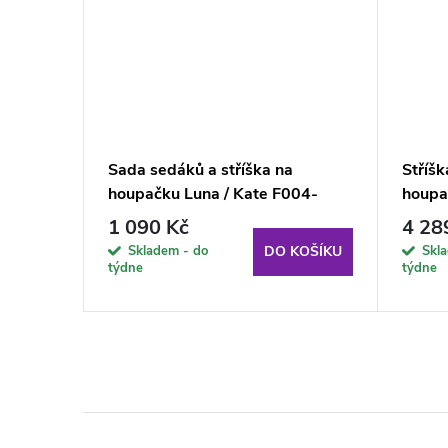
u /
Sada sedáků a stříška na
Stříšk
00 cm)
houpačku Luna / Kate F004-
houpa
01LB PATIO
Antra
1 090 Kč
4 28
Skladem - do
Skl
KOŠÍKU
DO KOŠÍKU
týdne
týdne