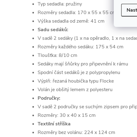
Typ sedadla: pružiny
Nast
Rozměry sedadla: 170 x 55 x 55 cm
Výška sedadla od země: 41 cm
Sadu sedáků:
V sadě 2 sedáky (1 x na opěradlo, 1 x na seda
Rozměry každého sedáku: 175 x 54 cm
Tloušťka: 8/10 cm
Sedáky mají šňůrky pro připevnění k rámu
Spodní část sedáků je z polypropylenu
Výplň: řezaná houbička typu Flocke
Volán je obšitý lemem z polyesteru
Područky:
V sadě 2 područky se suchým zipsem pro při
Rozměry: 30 x 40 x 15 cm
Textilní stříška
Rozměry bez volánu: 224 x 124 cm