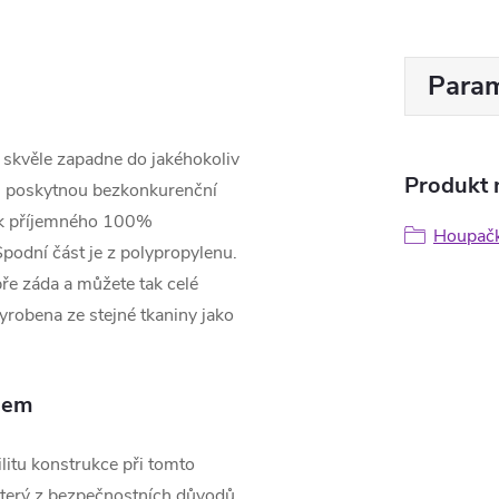
Param
kvěle zapadne do jakéhokoliv
Produkt n
m poskytnou bezkonkurenční
tek příjemného 100%
Houpač
Spodní část je z polypropylenu.
ře záda a můžete tak celé
yrobena ze stejné tkaniny jako
lem
litu konstrukce při tomto
který z bezpečnostních důvodů