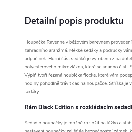
Detailní popis produktu
Houpačka Ravenna v béžovém barevném provedení s
zahradního aranžmá. Měkké sedáky a područky vá
odpočinek. Horní část sedáků je vyrobena z na do
polyesterového mikrovlákna, které se snadno čistí. 
Výplň tvoří řezaná houbička flocke, která vám podep
hodiny pohodlně trávit čas na houpačce. Stříška je v
sedáky.
Rám Black Edition s rozkládacím sedad
Sedadlo houpačky je možné rozložit na lůžko a stabi
nastavení houpačky zajišťuje bezpečnostní zámek, 