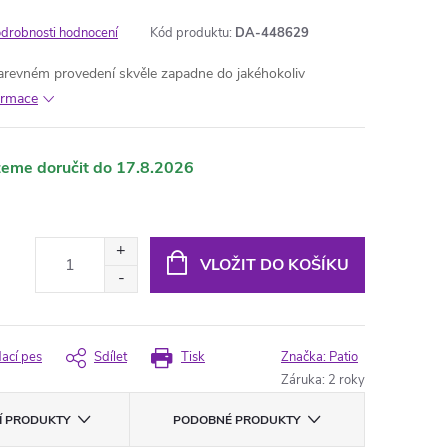
drobnosti hodnocení
Kód produktu:
DA-448629
evném provedení skvěle zapadne do jakéhokoliv
formace
17.8.2026
VLOŽIT DO KOŠÍKU
dací pes
Sdílet
Tisk
Značka:
Patio
Záruka
:
2 roky
CÍ PRODUKTY
PODOBNÉ PRODUKTY