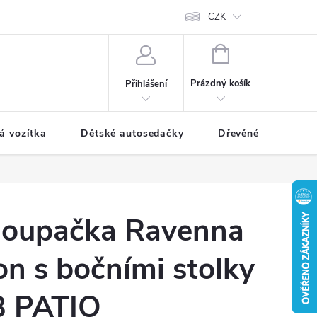
CZK
NÁKUPNÍ
KOŠÍK
Prázdný košík
Přihlášení
á vozítka
Dětské autosedačky
Dřevěné hračky
houpačka Ravenna
on s bočními stolky
B PATIO