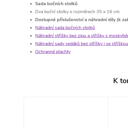
Sada bočních stolků
Dva boční stolky o rozměrech 35 x 16 cm
Dostupné příslušenství a náhradní díly (k za
Náhradní sada bočních stolků
Náhradní stříšky bez zipu a stříšky s moskytié
Náhradní sady sedáků bez stříšky i se stříškou
Ochranné plachty
K to