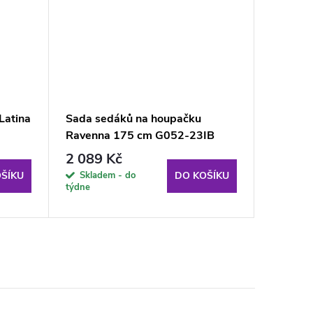
Latina
Sada sedáků na houpačku
Ochrann
Ravenna 175 cm G052-23IB
Triangu
PATIO
D031-0
2 089 Kč
2 289
Venezia
Skladem - do
Sklade
ŠÍKU
DO KOŠÍKU
týdne
týdne