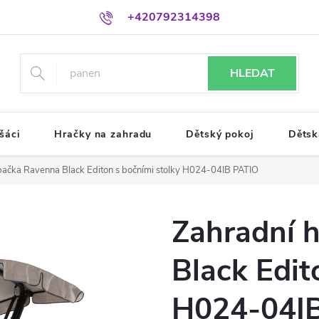
+420792314398
HLEDAT
šáci
Hračky na zahradu
Dětský pokoj
Dětsk
pačka Ravenna Black Editon s bočními stolky H024-04IB PATIO
Zahradní 
Black Edit
H024-04I