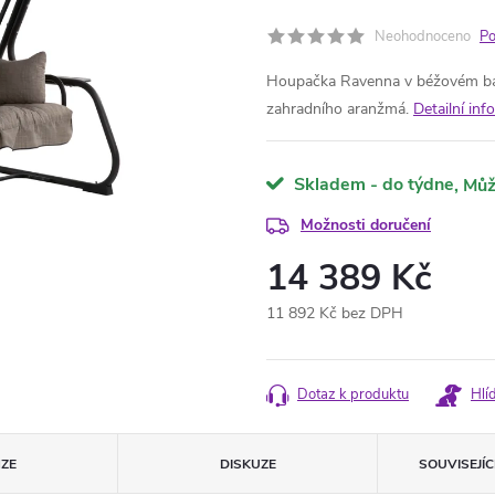
Neohodnoceno
Po
Houpačka Ravenna v béžovém bar
zahradního aranžmá.
Detailní in
Skladem - do týdne
Možnosti doručení
14 389 Kč
11 892 Kč bez DPH
Měrná
cena:
Dotaz k produktu
Hlí
ZE
DISKUZE
SOUVISEJÍ