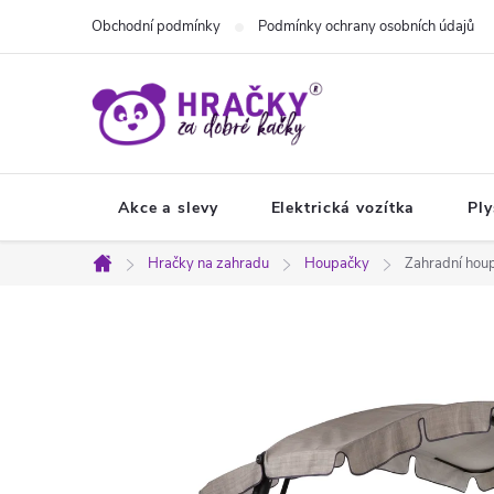
Přejít
Obchodní podmínky
Podmínky ochrany osobních údajů
na
obsah
Akce a slevy
Elektrická vozítka
Ply
Hračky na zahradu
Houpačky
Zahradní hou
Domů