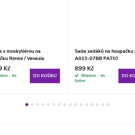
a s moskytiérou na
Sada sedáků na houpačku 
čku Rimini / Venezia
A023-07BB PATIO
cit PATIO
9 Kč
899 Kč
adem - do
Skladem - do
DO KOŠÍKU
DO KO
týdne