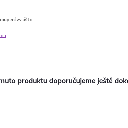
koupení zvlášť):
rou
muto produktu doporučujeme ještě dok