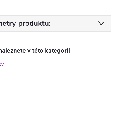
etry produktu:
aleznete v této kategorii
ky