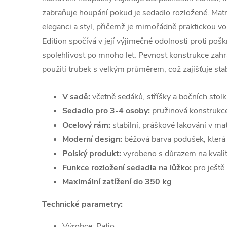
zabraňuje houpání pokud je sedadlo rozložené. Ma
eleganci a styl, přičemž je mimořádně praktickou vo
Edition spočívá v její výjimečné odolnosti proti poškr
spolehlivost po mnoho let. Pevnost konstrukce zah
použití trubek s velkým průměrem, což zajišťuje sta
V sadě:
včetně sedáků, stříšky a bočních stol
Sedadlo pro 3-4 osoby:
pružinová konstrukc
Ocelový rám:
stabilní, práškové lakování v ma
Moderní design:
béžová barva podušek, která
Polský produkt:
vyrobeno s důrazem na kvali
Funkce rozložení sedadla na lůžko:
pro ještě
Maximální zatížení do 350 kg
Technické parametry:
Výrobce: Patio