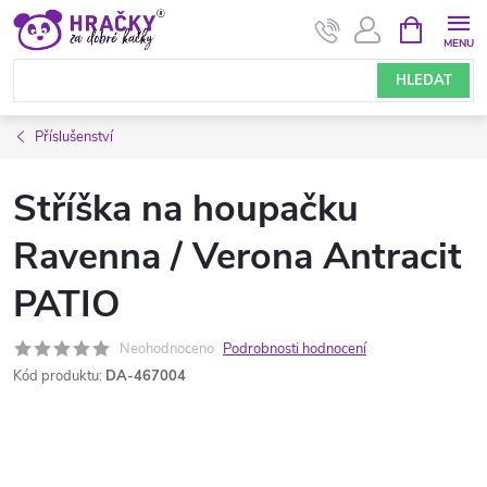
Přejít
NÁKUPNÍ
KOŠÍK
na
obsah
HLEDAT
Příslušenství
Stříška na houpačku
Ravenna / Verona Antracit
PATIO
Neohodnoceno
Podrobnosti hodnocení
Kód produktu:
DA-467004