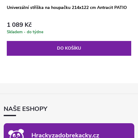
Univerzální stříška na houpačku 214x122 cm Antracit PATIO
1 089 Kč
Skladem - do týdne
DO KOŠÍKU
Z
Á
P
NAŠE ESHOPY
A
T
Í
Hrackyzadobrekacky.cz