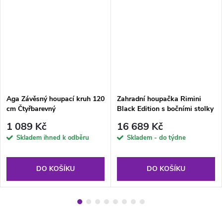
Aga Závěsný houpací kruh 120
Zahradní houpačka Rimini
cm Čtyřbarevný
Black Edition s bočními stolky
G058-02PB PATIO
1 089 Kč
16 689 Kč
Skladem ihned k odběru
Skladem - do týdne
DO KOŠÍKU
DO KOŠÍKU