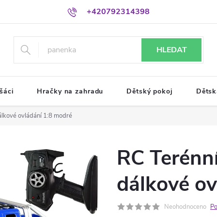
+420792314398
HLEDAT
šáci
Hračky na zahradu
Dětský pokoj
Dětsk
álkové ovládání 1:8 modré
RC Terénní
dálkové ov
Neohodnoceno
Po