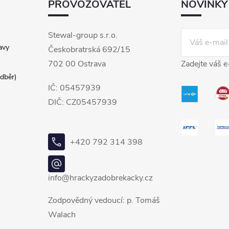
PROVOZOVATEL
NOVINKY
Stewal-group s.r.o.
avy
Českobratrská 692/15
702 00 Ostrava
Zadejte váš e
dběr)
IČ: 05457939
DIČ: CZ05457939
+420 792 314 398
info@hrackyzadobrekacky.cz
Zodpovědný vedoucí: p. Tomáš
Walach