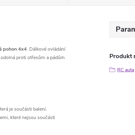
Param
á
pohon 4x4
. Dálkové ovládání
Produkt n
e odolná proti otřesům a pádům
RC auta
erá je součásti balení.
emi, které nejsou součásti