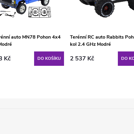
rénní auto MN78 Pohon 4x4
Terénní RC auto Rabbits Poh
Modré
kol 2.4 GHz Modré
3 Kč
2 537 Kč
DO KOŠÍKU
DO KO