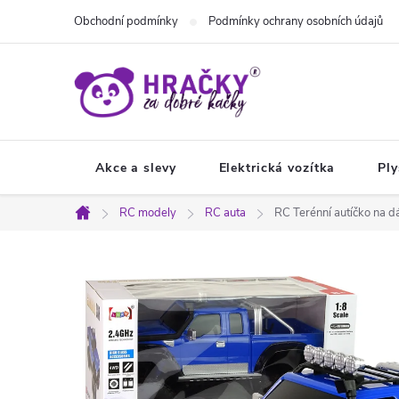
Přejít
Obchodní podmínky
Podmínky ochrany osobních údajů
na
obsah
Akce a slevy
Elektrická vozítka
Ply
RC modely
RC auta
RC Terénní autíčko na d
Domů