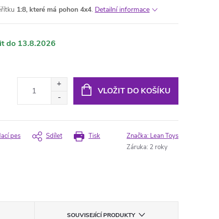
ěřítku
1:8, které
má
pohon 4x4
.
Detailní informace
13.8.2026
VLOŽIT DO KOŠÍKU
dací pes
Sdílet
Tisk
Značka:
Lean Toys
Záruka
:
2 roky
SOUVISEJÍCÍ PRODUKTY