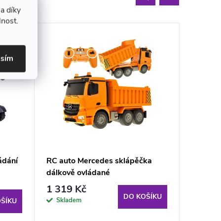
a díky
lnost.
asím
ádání
RC auto Mercedes sklápěčka
RC vrtu
dálkově ovládané
RTF čer
1 319 Kč
749 K
DO KOŠÍKU
Skladem
Sklad
ŠÍKU