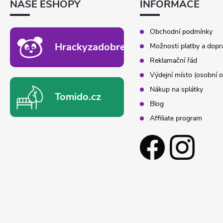
NAŠE ESHOPY
INFORMACE
Í
Obchodní podmínky
Hrackyzadobrekacky.cz
Možnosti platby a dopr
Reklamační řád
Výdejní místo (osobní o
Nákup na splátky
Tomido.cz
Blog
Affiliate program