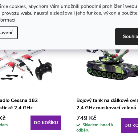
áme cookies, abychom Vám umožnili pohodlné prohlížení webu 
 provozu webu neustále zlepšovali jeho funkce, výkon a použite
formací
avení
Souhl
tadlo Cessna 182
Bojový tank na dálkové ovl
atické 2,4 GHz
2,4 GHz maskovací zelená
Kč
749 Kč
DO KOŠÍKU
adem
Skladem ihned k
DO KO
odběru