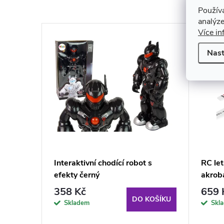
Použív
analýze
Více in
Nast
G
Interaktivní chodící robot s
RC le
efekty černý
akrob
358 Kč
659 
KOŠÍKU
DO KOŠÍKU
Skladem
Skl