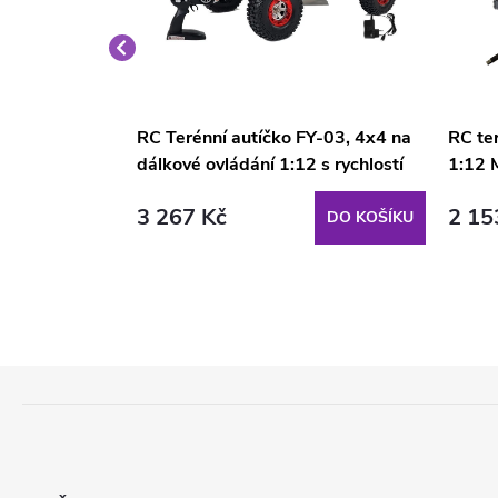
vládané
RC Terénní autíčko FY-03, 4x4 na
RC te
 km/h
dálkové ovládání 1:12 s rychlostí
1:12 
30 km/h
3 267 Kč
2 15
DO KOŠÍKU
DO KOŠÍKU
Z
Á
P
A
T