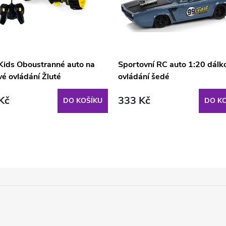
ids Oboustranné auto na
Sportovní RC auto 1:20 dálk
é ovládání Žluté
ovládání šedé
Kč
333 Kč
DO KOŠÍKU
DO KO