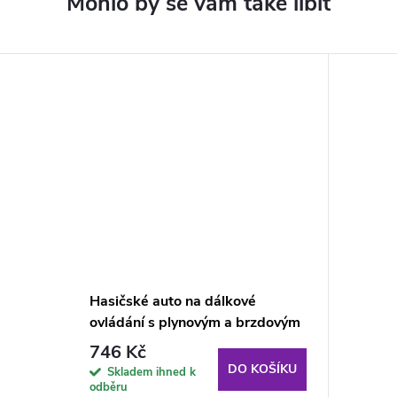
Hasičské auto na dálkové
ovládání s plynovým a brzdovým
pedálem
746 Kč
DO KOŠÍKU
Skladem ihned k
odběru