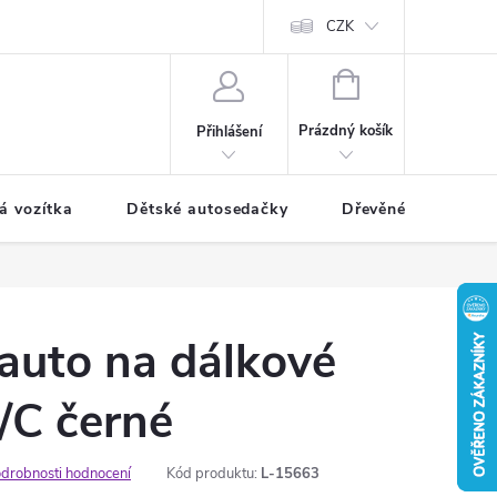
CZK
NÁKUPNÍ
KOŠÍK
Prázdný košík
Přihlášení
á vozítka
Dětské autosedačky
Dřevěné hračky
auto na dálkové
/C černé
drobnosti hodnocení
Kód produktu:
L-15663