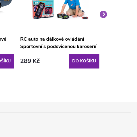
ové
RC auto na dálkové ovládání
Auto na dálko
Sportovní s podsvícenou karoserií
Shelby GT50
1:18
289 Kč
459 Kč
ŠÍKU
DO KOŠÍKU