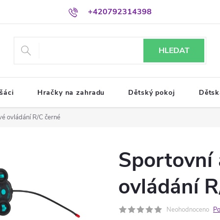
+420792314398
HLEDAT
šáci
Hračky na zahradu
Dětský pokoj
Dětsk
vé ovládání R/C černé
Sportovní 
ovládání R
Neohodnoceno
Po