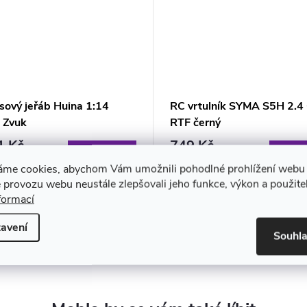
sový jeřáb Huina 1:14
RC vrtulník SYMA S5H 2.4
a Zvuk
RTF černý
1 Kč
749 Kč
DO KOŠÍKU
DO KO
adem
Skladem
áme cookies, abychom Vám umožnili pohodlné prohlížení webu 
 provozu webu neustále zlepšovali jeho funkce, výkon a použite
formací
avení
Souhl