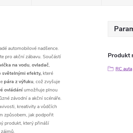
Param
ladé automobilové nadšence.
Produkt n
te pro akční zábavu. Součástí
vička na vodu
,
ovladač
,
RC auta
o
světelnými efekty,
které
je
pára z výfuku
, což zvyšuje
é ovládání
umožňuje plnou
ůzné závodní a akční scénáře.
vivosti, kreativity a vůdčích
lým způsobem, jak podpořit
 produkt, který přináší
i zájmů.