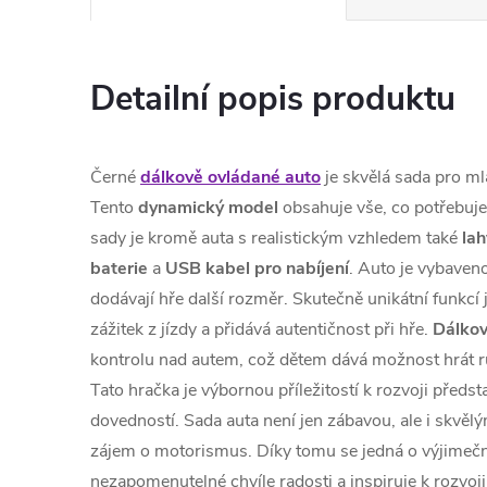
Detailní popis produktu
Černé
dálkově ovládané auto
je skvělá sada pro m
Tento
dynamický model
obsahuje vše, co potřebuje
sady je kromě auta s realistickým vzhledem také
lah
baterie
a
USB kabel pro nabíjení
. Auto je vybaven
dodávají hře další rozměr. Skutečně unikátní funkcí 
zážitek z jízdy a přidává autentičnost při hře.
Dálkov
kontrolu nad autem, což dětem dává možnost hrát r
Tato hračka je výbornou příležitostí k rozvoji předsta
dovedností. Sada auta není jen zábavou, ale i skvě
zájem o motorismus. Díky tomu se jedná o výjimečný
nezapomenutelné chvíle radosti a inspiruje k rozvoj