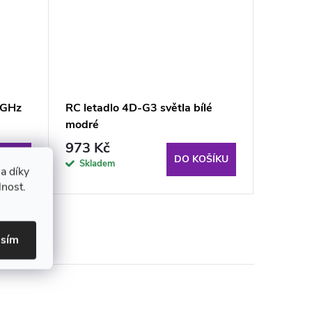
 GHz
RC letadlo 4D-G3 světla bílé
RC Stav
modré
Leopard
973 Kč
1 399
ŠÍKU
DO KOŠÍKU
Skladem
Sklad
a díky
lnost.
asím