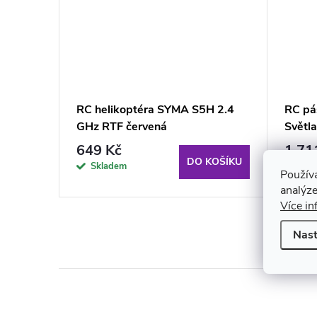
vládaný
RC helikoptéra SYMA S5H 2.4
RC pá
4 dílků
GHz RTF červená
Světl
649 Kč
1 71
KOŠÍKU
DO KOŠÍKU
Skladem
Skl
Použív
analýze
Více in
Nast