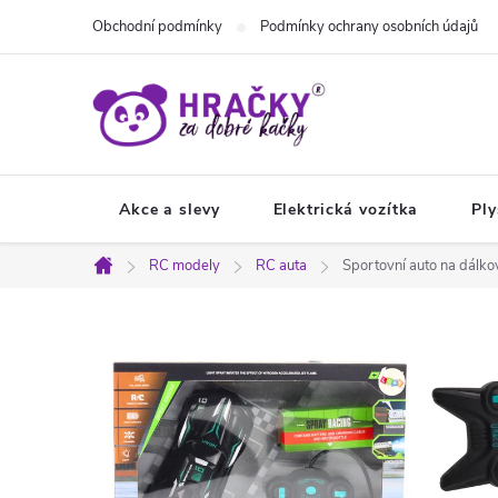
Přejít
Obchodní podmínky
Podmínky ochrany osobních údajů
na
obsah
Akce a slevy
Elektrická vozítka
Ply
RC modely
RC auta
Sportovní auto na dálko
Domů