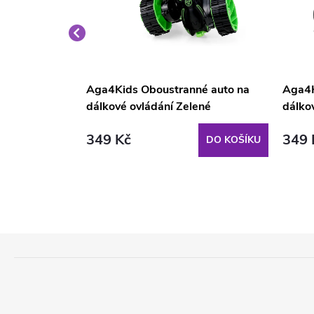
cejní na
Aga4Kids Oboustranné auto na
Aga4K
dálkové ovládání Zelené
dálkov
349 Kč
349 
DO KOŠÍKU
DO KOŠÍKU
Z
Á
P
A