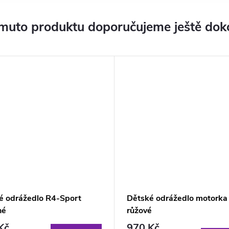
muto produktu doporučujeme ještě dok
é odrážedlo R4-Sport
Dětské odrážedlo motorka
né
růžové
Kč
970 Kč