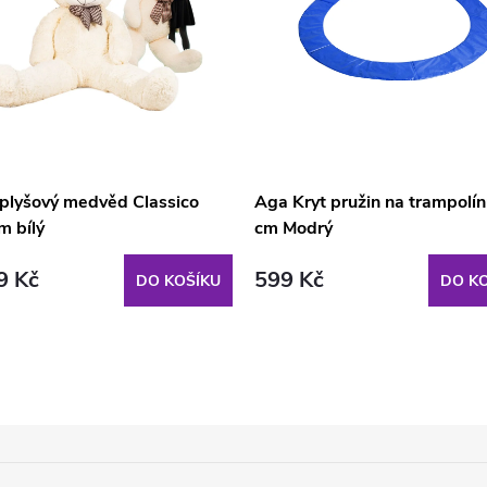
 plyšový medvěd Classico
Aga Kryt pružin na trampolí
m bílý
cm Modrý
9 Kč
599 Kč
DO KOŠÍKU
DO KO