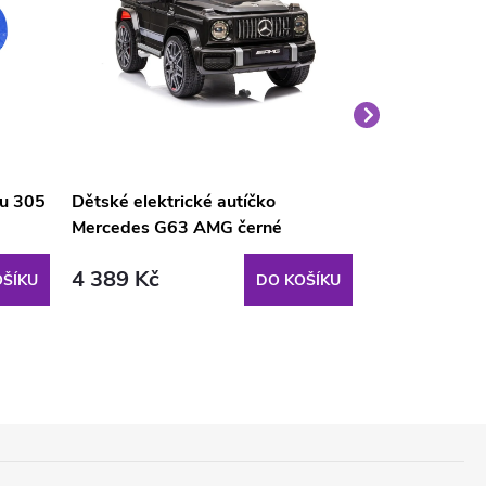
nu 305
Dětské elektrické autíčko
Velký medvěd
Mercedes G63 AMG černé
světle hnědý
4 389 Kč
1 690 Kč
ŠÍKU
DO KOŠÍKU