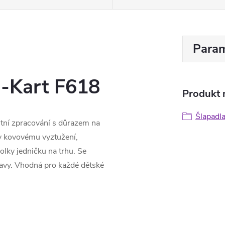
Param
o-Kart F618
Produkt n
Šlapadl
litní zpracování s důrazem na
ky kovovému vyztužení,
olky jedničku na trhu. Se
ábavy. Vhodná pro každé dětské