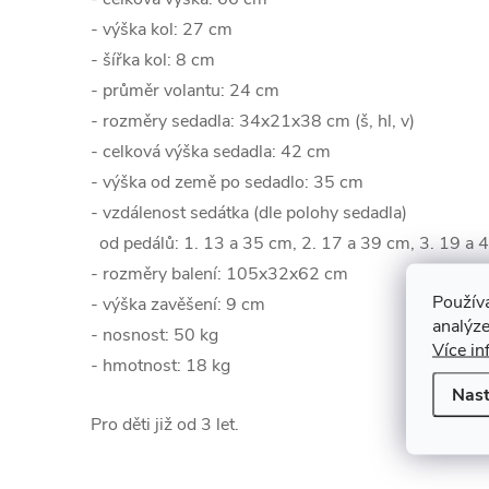
- výška kol: 27 cm
- šířka kol: 8 cm
- průměr volantu: 24 cm
- rozměry sedadla: 34x21x38 cm (š, hl, v)
- celková výška sedadla: 42 cm
- výška od země po sedadlo: 35 cm
- vzdálenost sedátka (dle polohy sedadla)
od pedálů: 1. 13 a 35 cm, 2. 17 a 39 cm, 3. 19 a 
- rozměry balení: 105x32x62 cm
Použív
- výška zavěšení: 9 cm
analýze
- nosnost: 50 kg
Více in
- hmotnost: 18 kg
Nast
Pro děti již od 3 let.