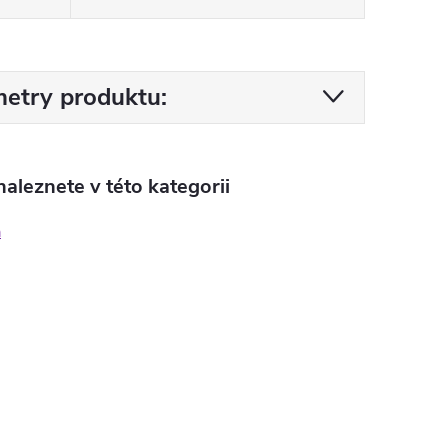
etry produktu:
aleznete v této kategorii
a