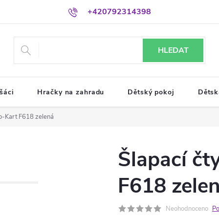
+420792314398
HLEDAT
šáci
Hračky na zahradu
Dětský pokoj
Dětsk
Go-Kart F618 zelená
Šlapací čt
F618 zele
Neohodnoceno
Po