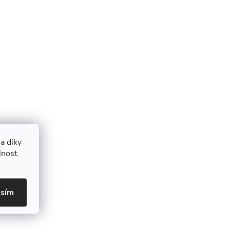
a díky
lnost.
asím