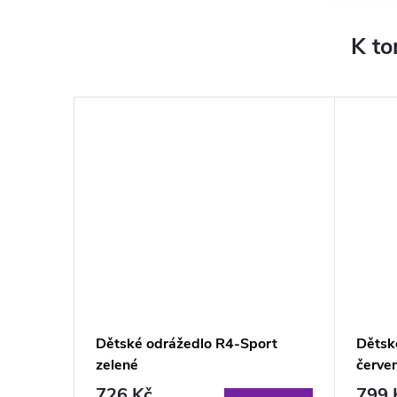
K to
Dětské odrážedlo R4-Sport
Dětsk
zelené
červe
726 Kč
799 