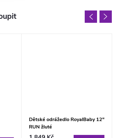
oupit
Dětské odrážedlo RoyalBaby 12"
Aga4Kid
RUN žluté
MR6137
1 849 Kč
829 K