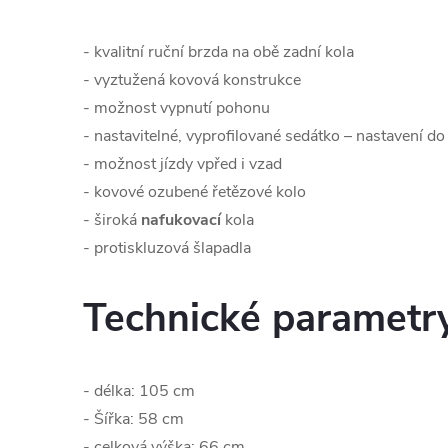
- kvalitní ruční brzda na obě zadní kola
- vyztužená kovová konstrukce
- možnost vypnutí pohonu
- nastavitelné, vyprofilované sedátko – nastavení do
- možnost jízdy vpřed i vzad
- kovové ozubené řetězové kolo
- široká
nafukovací
kola
- protiskluzová šlapadla
Technické parametr
- délka: 105 cm
- Šířka: 58 cm
- celková výška: 66 cm