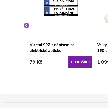
é křeslo
Vlastní SPZ s nápisem na
Velký
elektrické autíčko
160 c
79 Kč
1 09
DO KOŠÍKU
DO KOŠÍKU
Z
Á