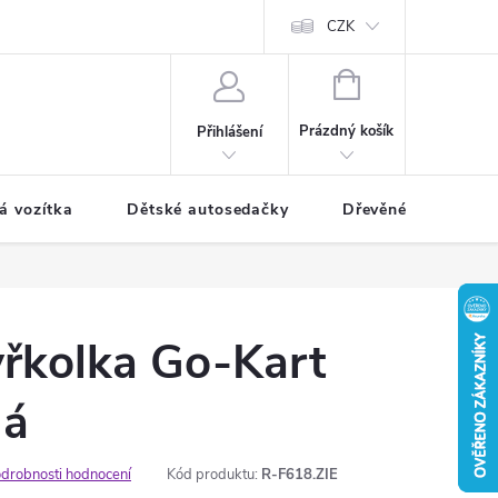
CZK
NÁKUPNÍ
KOŠÍK
Prázdný košík
Přihlášení
á vozítka
Dětské autosedačky
Dřevěné hračky
yřkolka Go-Kart
ná
drobnosti hodnocení
Kód produktu:
R-F618.ZIE