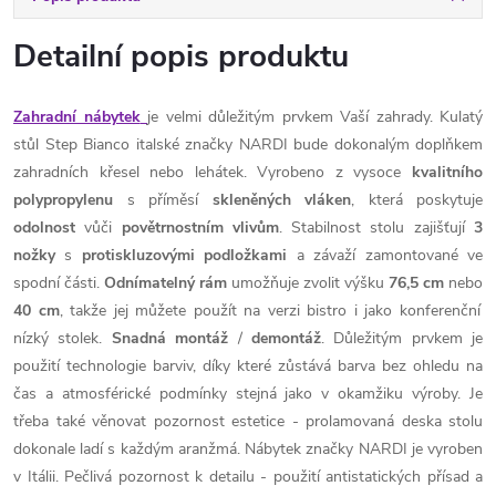
Detailní popis produktu
Zahradní nábytek
je velmi důležitým prvkem Vaší zahrady. Kulatý
stůl Step Bianco italské značky NARDI bude dokonalým doplňkem
zahradních křesel nebo lehátek. Vyrobeno z vysoce
kvalitního
polypropylenu
s příměsí
skleněných
vláken
, která poskytuje
odolnost
vůči
povětrnostním
vlivům
. Stabilnost stolu zajišťují
3
nožky
s
protiskluzovými
podložkami
a závaží zamontované ve
spodní části.
Odnímatelný
rám
umožňuje zvolit výšku
76,5 cm
nebo
40 cm
, takže jej můžete použít na verzi bistro i jako konferenční
nízký stolek.
Snadná
montáž
/
demontáž
. Důležitým prvkem je
použití technologie barviv, díky které zůstává barva bez ohledu na
čas a atmosférické podmínky stejná jako v okamžiku výroby. Je
třeba také věnovat pozornost estetice - prolamovaná deska stolu
dokonale ladí s každým aranžmá. Nábytek značky NARDI je vyroben
v Itálii. Pečlivá pozornost k detailu - použití antistatických přísad a