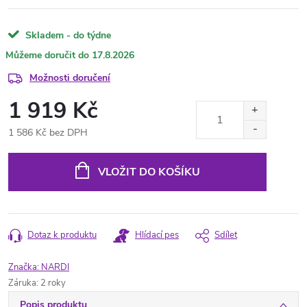
Skladem - do týdne
17.8.2026
Možnosti doručení
1 919 Kč
1 586 Kč bez DPH
Měrná
cena:
VLOŽIT DO KOŠÍKU
Dotaz k produktu
Hlídací pes
Sdílet
Značka:
NARDI
Záruka
:
2 roky
Popis produktu