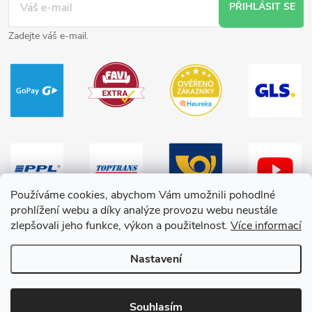
PŘIHLÁSIT SE
Zadejte váš e-mail.
Používáme cookies, abychom Vám umožnili pohodlné
prohlížení webu a díky analýze provozu webu neustále
zlepšovali jeho funkce, výkon a použitelnost.
Více informací
Nastavení
Copyright 2026
HračkyZaDobréKačky
. Všechna práva vyhrazena.
Souhlasím
Vytvořil Shoptet