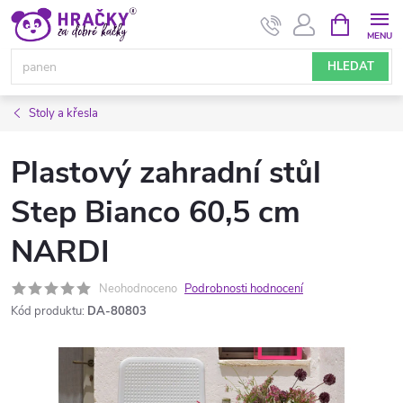
Přejít
NÁKUPNÍ
KOŠÍK
na
obsah
HLEDAT
Stoly a křesla
Plastový zahradní stůl
Step Bianco 60,5 cm
NARDI
Neohodnoceno
Podrobnosti hodnocení
Kód produktu:
DA-80803