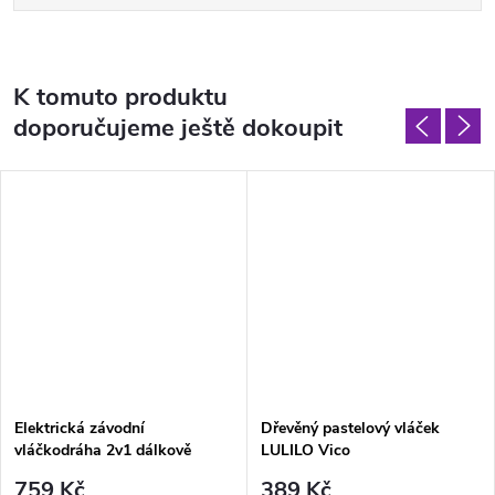
K tomuto produktu
doporučujeme ještě dokoupit
Elektrická závodní
Dřevěný pastelový vláček
vláčkodráha 2v1 dálkově
LULILO Vico
ovládaná pro děti 6+ +
759 Kč
389 Kč
Lokomotivy + Vagóny +