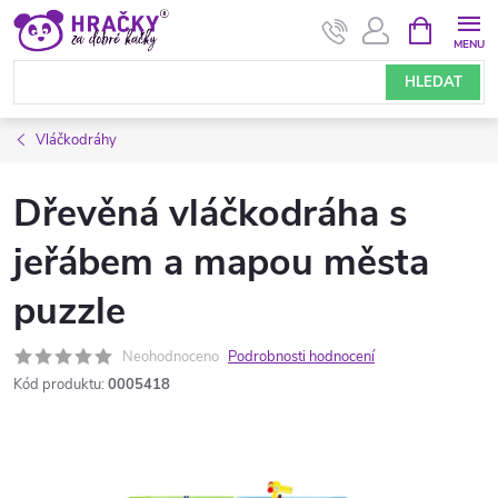
Přejít
NÁKUPNÍ
KOŠÍK
na
obsah
HLEDAT
Vláčkodráhy
Dřevěná vláčkodráha s
jeřábem a mapou města
puzzle
Neohodnoceno
Podrobnosti hodnocení
Kód produktu:
0005418