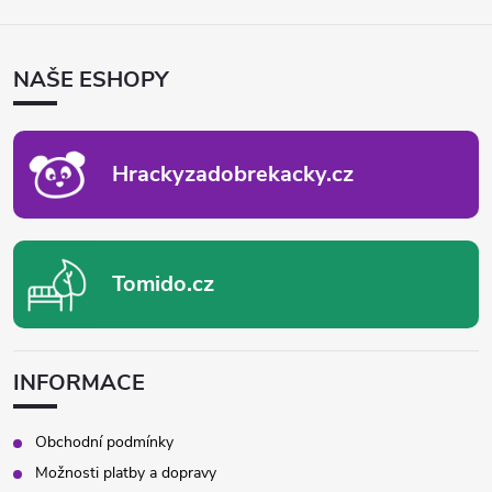
Z
Á
P
NAŠE ESHOPY
A
T
Í
Hrackyzadobrekacky.cz
Tomido.cz
INFORMACE
Obchodní podmínky
Možnosti platby a dopravy