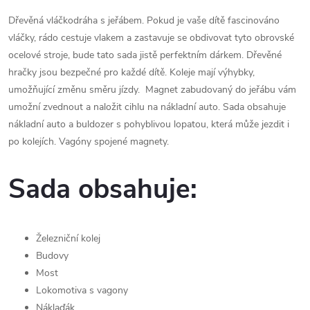
Dřevěná vláčkodráha s jeřábem.
Pokud je vaše dítě fascinováno
vláčky, rádo cestuje vlakem a zastavuje se obdivovat tyto obrovské
ocelové stroje, bude tato sada jistě perfektním dárkem.
Dřevěné
hračky jsou bezpečné pro každé dítě.
Koleje mají výhybky,
umožňující změnu směru jízdy.
Magnet zabudovaný do jeřábu vám
umožní zvednout a naložit cihlu na nákladní auto. Sada obsahuje
nákladní auto a buldozer s pohyblivou lopatou, která může jezdit i
po kolejích.
Vagóny spojené magnety.
Sada obsahuje:
Železniční kolej
Budovy
Most
Lokomotiva s vagony
Náklaďák