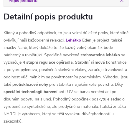
Popis produktu
Detailní popis produktu
Klidný a pohodlný odpočinek, to jsou velmi důležité prvky, které silně
ovlivňují naši každodenní relaxaci.
Lehátko
Eden je projekt italské
značky Nardi, který dokáže to, že každý volný okamžik bude
nádherný a uvolňující. Speciálně navržené
stohovatelné
lehátko
se
vyznačuje
4
stupni
regulace
opěradla
.
Stabilní
rámová
konstrukce
z polypropylenovu, posilněná skelnými vlákny, zaručuje trvanlivost a
odolnost vůči měnícím se povětrnostním podmínkám. Výhodou jsou
také
protiskluzové
nohy
pro stabilitu na jakémkoliv povrchu. Díky
speciální technologii
barvení
anti-UV se barva nemění ani po
dlouhém pobytu na slunci. Pohodlný odpočinek poskytuje sedadlo
vyrobené ze syntetického, ale prodyšného materiálu. Italská značka
NARDI je výrobcem, který se těší vysokou důvěryhodností u
zákazníků.