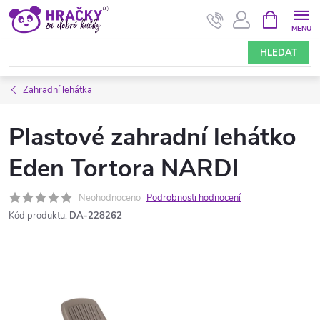
Přejít
NÁKUPNÍ
KOŠÍK
na
obsah
HLEDAT
Zahradní lehátka
Plastové zahradní lehátko
Eden Tortora NARDI
Neohodnoceno
Podrobnosti hodnocení
Kód produktu:
DA-228262