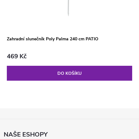
Zahradní slunečník Poly Palma 240 cm PATIO
469 Kč
DO KOŠÍKU
Z
Á
P
NAŠE ESHOPY
A