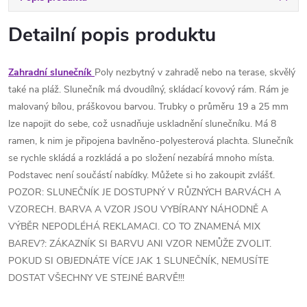
Detailní popis produktu
Zahradní slunečník
Poly nezbytný v zahradě nebo na terase, skvělý
také na pláž. Slunečník má dvoudílný, skládací kovový rám. Rám je
malovaný bílou, práškovou barvou. Trubky o průměru 19 a 25 mm
lze napojit do sebe, což usnadňuje uskladnění slunečníku. Má 8
ramen, k nim je připojena bavlněno-polyesterová plachta. Slunečník
se rychle skládá a rozkládá a po složení nezabírá mnoho místa.
Podstavec není součástí nabídky. Můžete si ho zakoupit zvlášť.
POZOR: SLUNEČNÍK JE DOSTUPNÝ V RŮZNÝCH BARVÁCH A
VZORECH. BARVA A VZOR JSOU VYBÍRANY NÁHODNĚ A
VÝBĚR NEPODLÉHÁ REKLAMACI. CO TO ZNAMENÁ MIX
BAREV?: ZÁKAZNÍK SI BARVU ANI VZOR NEMŮŽE ZVOLIT.
POKUD SI OBJEDNÁTE VÍCE JAK 1 SLUNEČNÍK, NEMUSÍTE
DOSTAT VŠECHNY VE STEJNÉ BARVĚ!!!