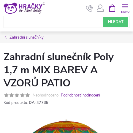
Přejít
NÁKUPNÍ
KOŠÍK
na
obsah
HLEDAT
Zahradní slunečníky
Zahradní slunečník Poly
1,7 m MIX BAREV A
VZORŮ PATIO
Neohodnoceno
Podrobnosti hodnocení
Kód produktu:
DA-47735