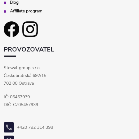
Blog
Affiliate program
PROVOZOVATEL
Stewal-group s.r.o.
Českobratrská 692/15
702 00 Ostrava
IČ: 05457939
DIČ: CZ05457939
+420 792 314 398