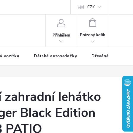
CZK
NÁKUPNÍ
KOŠÍK
Prázdný košík
Přihlášení
á vozítka
Dětské autosedačky
Dřevěné hračky
 zahradní lehátko
er Black Edition
B PATIO