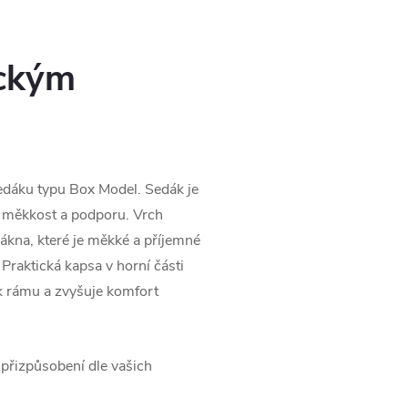
ickým
edáku typu Box Model. Sedák je
e měkkost a podporu. Vrch
kna, které je měkké a příjemné
Praktická kapsa v horní části
 k rámu a zvyšuje komfort
 přizpůsobení dle vašich