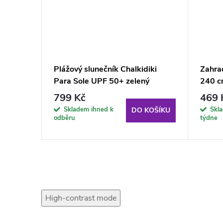
iki
Plážový slunečník Chalkidiki
Zahrad
ný
Para Sole UPF 50+ zelený
240 c
799 Kč
469 
KOŠÍKU
Skladem ihned k
Skl
DO KOŠÍKU
odběru
týdne
High-contrast mode