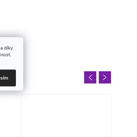
a díky
lnost.
oupit
asím