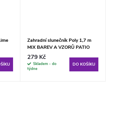
Lime
Zahradní slunečník Poly 1,7 m
Zahradn
MIX BAREV A VZORŮ PATIO
PATIO e
279 Kč
1 689
Skladem - do
Sklade
ŠÍKU
DO KOŠÍKU
týdne
týdne