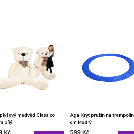
 plyšový medvěd Classico
Aga Kryt pružin na trampolí
m bílý
cm Modrý
9 Kč
599 Kč