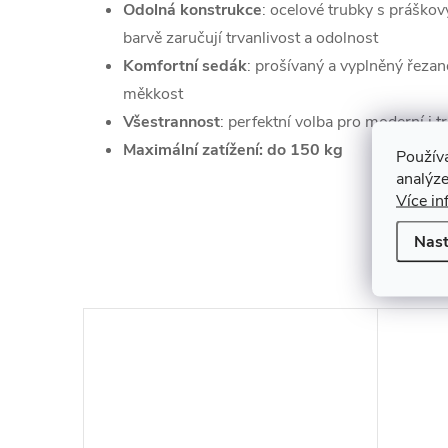
Odolná konstrukce
: ocelové trubky s práško
barvě zaručují trvanlivost a odolnost
Komfortní sedák
: prošívaný a vyplněný řeza
měkkost
Všestrannost
: perfektní volba pro moderní i t
Maximální zatížení: do 150 kg
Použív
analýze
Více in
Nast
K to