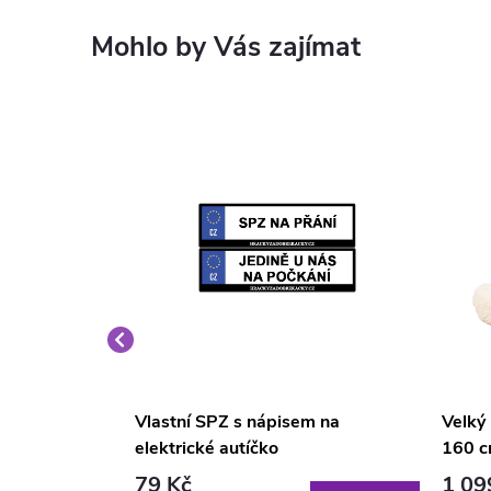
é křeslo
Vlastní SPZ s nápisem na
Velký
elektrické autíčko
160 c
79 Kč
1 09