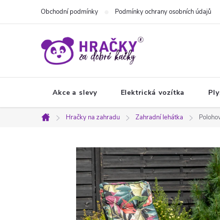
Přejít
Obchodní podmínky
Podmínky ochrany osobních údajů
na
obsah
Akce a slevy
Elektrická vozítka
Ply
Hračky na zahradu
Zahradní lehátka
Polohov
Domů