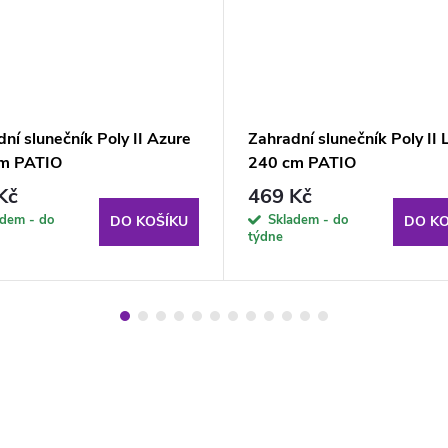
ní slunečník Poly II Azure
Zahradní slunečník Poly II 
m PATIO
240 cm PATIO
Kč
469 Kč
adem - do
Skladem - do
DO KOŠÍKU
DO KO
týdne