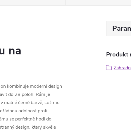
Param
u na
Produkt n
Zahradní
tion kombinuje moderní design
avit do 28 poloh. Rám je
 v matné černé barvě, což mu
mořádnou odolnost proti
ámu se perfektně hodí do
tranný design, který skvěle