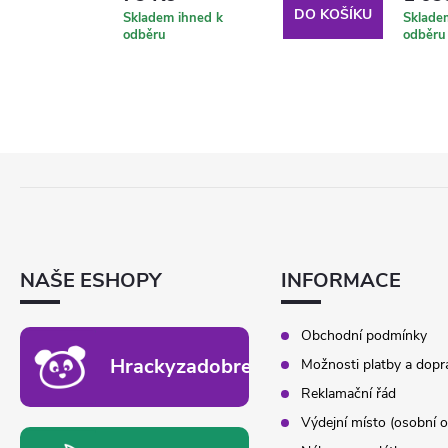
DO KOŠÍKU
DO KOŠÍKU
Skladem ihned k
Sklade
odběru
odběru
Z
Á
P
A
T
NAŠE ESHOPY
INFORMACE
Í
Obchodní podmínky
Hrackyzadobrekacky.cz
Možnosti platby a dopr
Reklamační řád
Výdejní místo (osobní o