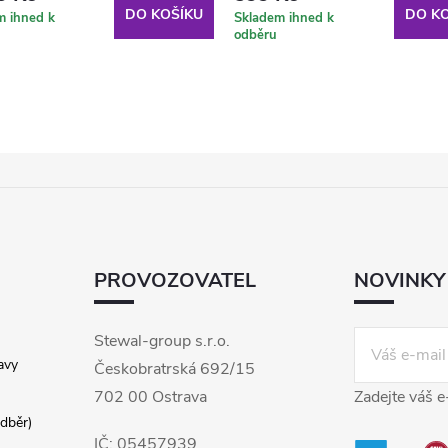
DO KOŠÍKU
DO KO
m ihned k
Skladem ihned k
odběru
PROVOZOVATEL
NOVINKY
Stewal-group s.r.o.
avy
Českobratrská 692/15
702 00 Ostrava
Zadejte váš e
dběr)
IČ: 05457939