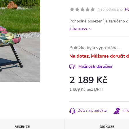
Neohodnoceno
Po
Pohodlné posezení je zaručeno d
informace
Položka byla vyprodána…
Na dotaz
Možnosti doručení
2 189 Kč
1 809 Kč bez DPH
Měrná
cena:
Dotaz k produktu
Hlí
RECENZE
DISKUZE