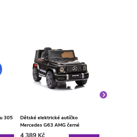
nu 305
Dětské elektrické autíčko
Velký medvěd
Mercedes G63 AMG černé
světle hnědý
4 389 Kč
1 690 Kč