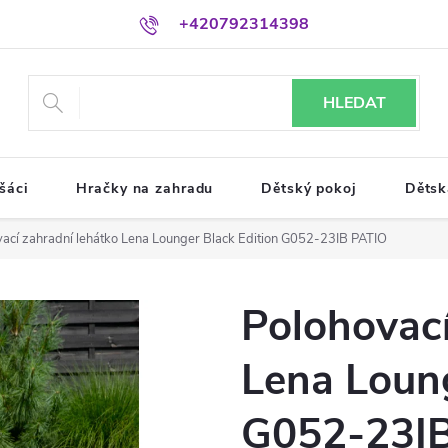
+420792314398
HLEDAT
šáci
Hračky na zahradu
Dětský pokoj
Dětsk
ací zahradní lehátko Lena Lounger Black Edition G052-23IB PATIO
Polohovací
Lena Loung
G052-23I