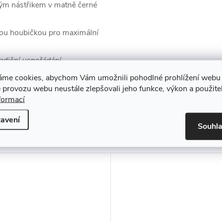
vým nástřikem v matně černé
nou houbičkou pro maximální
radiční uspořádání
áme cookies, abychom Vám umožnili pohodlné prohlížení webu 
 provozu webu neustále zlepšovali jeho funkce, výkon a použite
formací
avení
muto produktu doporučujeme ještě dok
Souhl