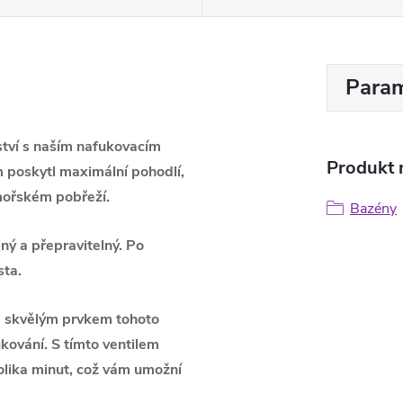
Param
tví s naším nafukovacím
Produkt n
 poskytl maximální pohodlí,
 mořském pobřeží.
Bazény
ý a přepravitelný. Po
sta.
ím skvělým prvkem tohoto
kování. S tímto ventilem
olika minut, což vám umožní