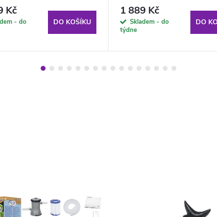
 PATIO
9 Kč
1 889 Kč
adem - do
Skladem - do
DO KOŠÍKU
DO KO
týdne