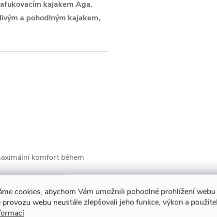
 nafukovacím kajakem Aga.
ehlivým a pohodlným kajakem,
 maximální komfort během
ťuje dlouhou životnost a
áme cookies, abychom Vám umožnili pohodlné prohlížení webu 
 provozu webu neustále zlepšovali jeho funkce, výkon a použite
 stabilní polohu nohou během
formací