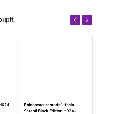
oupit
 H024-
Polohovací zahradní křeslo
Univerzá
Setenil Black Edition H024-
lehátk