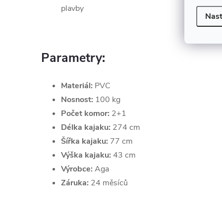
plavby
Nast
Parametry:
Materiál:
PVC
Nosnost:
100 kg
Počet komor:
2+1
Délka kajaku:
274 cm
Šířka kajaku:
77 cm
Výška kajaku:
43 cm
Výrobce:
Aga
Záruka:
24 měsíců