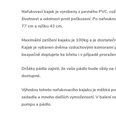
Nafukovací kajak je vyrobeny z pevného PVC, což 
životnost a odolnost proti poškození.
Po nafouknu
77 cm a výšku 43 cm.
Maximální zatížení kajaku je 100kg a je dostateč
Kajak je vybaven dvěma vzduchovými komorami pr
bezpečně doplujete ke břehu i v případě proražení
Držáky pádla zajistí, že vaše pádlo bude vždy na
dostupné.
Výhodou tohoto nafukovacího kajaku je měkká po
sedadla a mnoho dalších vymožeností. V balení n
pumpu a pádlo.