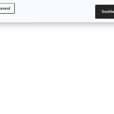
avení
Souhl