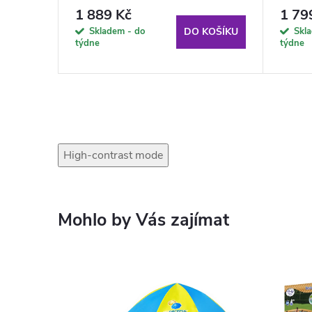
Edition A098-01IB PATIO
07PB
1 889 Kč
1 79
Skladem - do
Skl
KOŠÍKU
DO KOŠÍKU
týdne
týdne
High-contrast mode