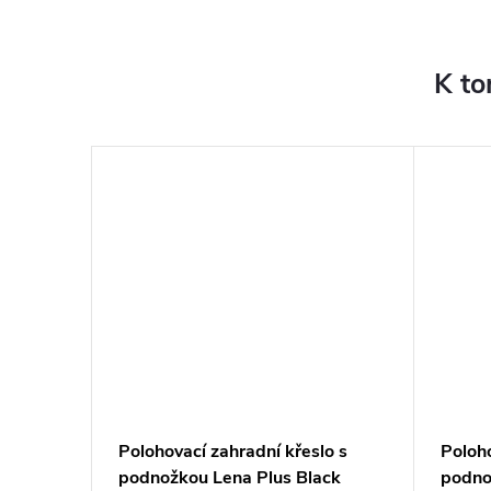
K to
lo s
Polohovací zahradní křeslo s
Poloho
G050-
podnožkou Lena Plus Black
podno