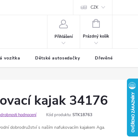
CZK
NÁKUPNÍ
KOŠÍK
Prázdný košík
Přihlášení
á vozítka
Dětské autosedačky
Dřevěné hračky
ovací kajak 34176
drobnosti hodnocení
Kód produktu:
STK18763
vodní dobrodružství s naším nafukovacím kajakem Aga.