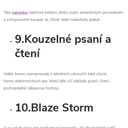
Tato
panenka
nadchne každou dívku svým autentickým provedením
a schopnostmi koupat se, čůrat nebo realisticky plakat.
9.Kouzelné psaní a
čtení
Veliký boom zaznamenaly o letošních vánocích také různé
formy elektronických per, která děti učí základy psaní i čtení,
pochopitelně zábavnou formou.
10.Blaze Storm
A na závěr něco pro malé drsné bojovníky. Již dlouhodobě patří