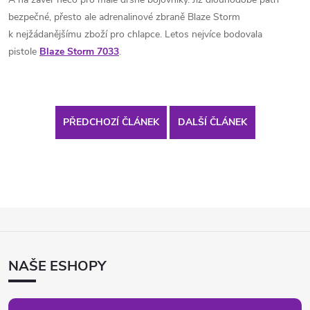
bezpečné, přesto ale adrenalinové zbraně Blaze Storm
k nejžádanějšímu zboží pro chlapce. Letos nejvíce bodovala
pistole
Blaze Storm 7033
.
PŘEDCHOZÍ ČLÁNEK
DALŠÍ ČLÁNEK
Z
Á
P
NAŠE ESHOPY
A
T
Í