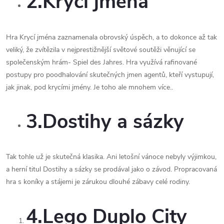
2.Krycí jména
Hra Krycí jména zaznamenala obrovský úspěch, a to dokonce až tak
veliký, že zvítězila v nejprestižnější světové soutěži věnující se
společenským hrám- Spiel des Jahres. Hra využívá rafinované
postupy pro poodhalování skutečných jmen agentů, kteří vystupují,
jak jinak, pod krycími jmény. Je toho ale mnohem více..
3.Dostihy a sázky
Tak tohle už je skutečná klasika. Ani letošní vánoce nebyly výjimkou,
a herní titul Dostihy a sázky se prodával jako o závod. Propracovaná
hra s koníky a stájemi je zárukou dlouhé zábavy celé rodiny.
4.Lego Duplo City