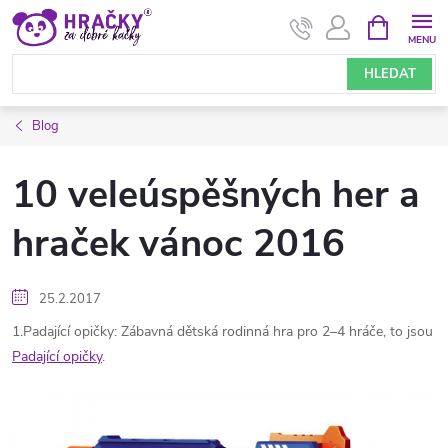
Přejít
NÁKUPNÍ
KOŠÍK
na
obsah
HLEDAT
Blog
10 veleúspěšných her a
hraček vánoc 2016
25.2.2017
1.Padající opičky: Zábavná dětská rodinná hra pro 2–4 hráče, to jsou
Padající opičky
.