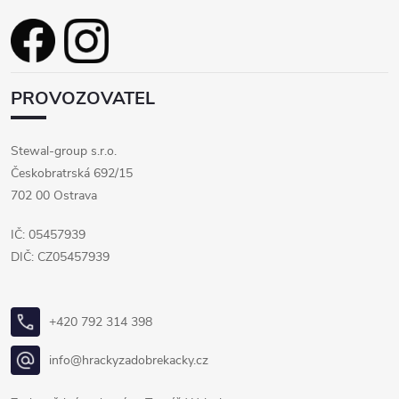
PROVOZOVATEL
Stewal-group s.r.o.
Českobratrská 692/15
702 00 Ostrava
IČ: 05457939
DIČ: CZ05457939
+420 792 314 398
info@hrackyzadobrekacky.cz