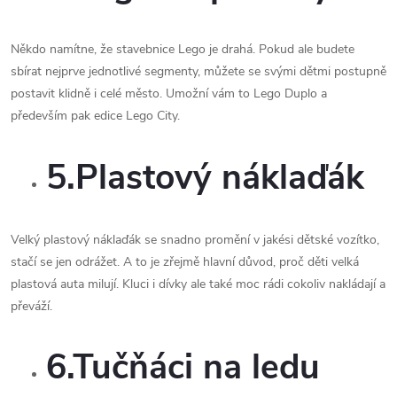
Někdo namítne, že stavebnice Lego je drahá. Pokud ale budete
sbírat nejprve jednotlivé segmenty, můžete se svými dětmi postupně
postavit klidně i celé město. Umožní vám to Lego Duplo a
především pak edice Lego City.
5.Plastový náklaďák
Velký plastový náklaďák se snadno promění v jakési dětské vozítko,
stačí se jen odrážet. A to je zřejmě hlavní důvod, proč děti velká
plastová auta milují. Kluci i dívky ale také moc rádi cokoliv nakládají a
převáží.
6.Tučňáci na ledu